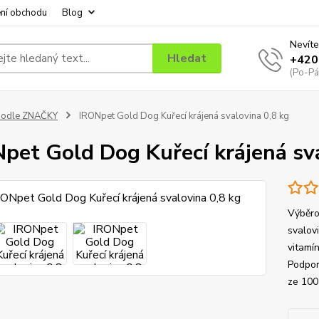
ní obchodu
Blog
Nevíte
Hledat
+420
(Po-Pá
podle ZNAČKY
IRONpet Gold Dog Kuřecí krájená svalovina 0,8 kg
pet Gold Dog Kuřecí krájená sva
Výběro
svalov
vitamín
Podporu
ze 100