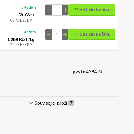
Skladem
Přidat do košíku
69 Kč
/
ks
62 Kč
bez DPH
Skladem
Přidat do košíku
1 259 Kč
/
12kg
1 124 Kč
bez DPH
podle ZNAČKY
Související zboží
7