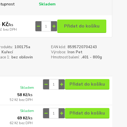
tupnost
Skladem
 Kč
/
ks
Přidat do košíku
Kč
bez DPH
roduktu:
100175a
EAN kód:
8595720704243
Kuřecí
Výrobce:
Iron Pet
kace 1:
bez obilovin
Hmotnost balení:
.401 - 800g
Přidat do košíku
Skladem
58 Kč
/
ks
52 Kč
bez DPH
Skladem
Přidat do košíku
69 Kč
/
ks
62 Kč
bez DPH