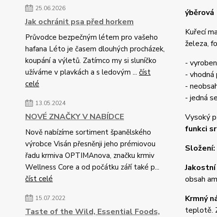
25.06.2026
ýběrová 
Jak ochránit psa před horkem
Kuřecí ma
Průvodce bezpečným létem pro vašeho
železa, fo
hafana Léto je časem dlouhých procházek,
koupání a výletů. Zatímco my si sluníčko
- vyroben
užíváme v plavkách a s ledovým ...
číst
- vhodná
celé
- neobsah
- jedná s
13.05.2024
NOVÉ ZNAČKY V NABÍDCE
Vysoký př
funkci s
Nově nabízíme sortiment španělského
výrobce Visán přesněnji jeho prémiovou
Složení:
řadu krmiva OPTIMAnova, značku krmiv
Wellness Core a od počátku září také p...
Jakostní
číst celé
obsah ami
Krmný n
15.07.2022
teplotě. 
Taste of the Wild, Essential Foods,