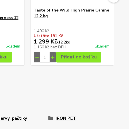
Taste of the Wild High Prairie Canine
Pr
12,2 kg
en
erness 12
1 490 Kč
55 
Ušetříte 191 Kč
Uše
1 299 Kč
52
/
12,2kg
Skladem
Skladem
1 160 Kč
bez DPH
46
šíku
Přidat do košíku
ervy, paštiky
IRON PET