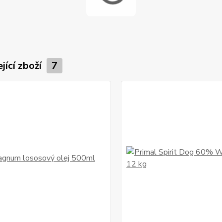
jící zboží
7