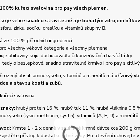
100% kuřecí svalovina pro psy všech plemen.
so je velice
snadno stravitelné
a je
bohatým zdrojem bílkov
sforu, zinku, sodíku, draslíku a vitamínů skupiny B.
á ze 100 % přírodních ingrediencí
 pro všechny věkové kategorie a všechny plemena
uje obiloviny, sóju, dochucovadla či konzervační a barvící látky
e tedy o bezlepkové, snadno stravitelné krmivo i pro psy s citli
irozený obsah aminokyselin, vitamínů a minerálů má
příznivý vl
rdce a stavbu kostí a zubů.
kuřecí svalovina.
 znaky:
hrubý protein 16 %, hrubý tuk 11 %, hrubá vláknina 0,5 
nokyselin (lysin, methionin, cystin), vitamínů (A, E, D) a minerálů.
ávod:
Krmte 1 - 2 x denně v souhrnné krmné dávce cca 200 g krm
Zajistěte přístup k dostatku pitné vody. Po otevření uchovejte 