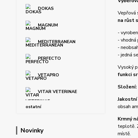
Výběrová
DOKAS
Vepřová 
na růst 
MAGNUM
- vyroben
- vhodná
MEDITERRANEAN
- neobsah
- jedná s
PERFECTO
Vysoký př
funkci s
VETAPRO
Složení:
VITAR VETERINAE
Jakostní
obsah ami
ostatní
Krmný n
teplotě. 
Novinky
místě.