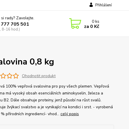
Přihlášení
 si rady? Zavolejte.
0
ks
 777 705 501
za
0 Kč
, 8-16 hod.)
lovina 0,8 kg
Ohodnotit produkt
vá 100% vepřová svalovina pro psy všech plemen. Vepřová
ina má vysoký obsah esenciálních aminokyselin, železa a
u B2. Dále obsahuje proteiny, jenž působí na růst svalů.
je žvýkací svalstvo a je vynikající na kondici i srst. - vyrobená
 % přírodních ingrediencí- vhod...
celý popis