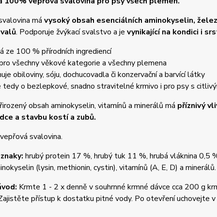
 100% vepřová svalovina pro psy všech plemen.
svalovina má
vysoký obsah esenciálních aminokyselin, želez
svalů
. Podporuje žvýkací svalstvo a je
vynikající na kondici i srs
á ze 100 % přírodních ingrediencí
 pro všechny věkové kategorie a všechny plemena
uje obiloviny, sóju, dochucovadla či konzervační a barvící látky
e tedy o bezlepkové, snadno stravitelné krmivo i pro psy s citli
irozený obsah aminokyselin, vitamínů a minerálů má
příznivý vl
rdce a stavbu kostí a zubů.
vepřová svalovina.
 znaky:
hrubý protein 17 %, hrubý tuk 11 %, hrubá vláknina 0,5 
nokyselin (lysin, methionin, cystin), vitamínů (A, E, D) a minerálů.
ávod:
Krmte 1 - 2 x denně v souhrnné krmné dávce cca 200 g krm
Zajistěte přístup k dostatku pitné vody. Po otevření uchovejte 