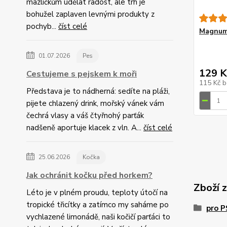
mazlíčkům udělat radost, ale trh je
bohužel zaplaven levnými produkty z
pochyb...
číst celé
Magnum 
01.07.2026
Pes
129 K
Cestujeme s pejskem k moři
115 Kč
b
Představa je to nádherná: sedíte na pláži,
pijete chlazený drink, mořský vánek vám
čechrá vlasy a váš čtyřnohý parťák
nadšeně aportuje klacek z vln. A...
číst celé
25.06.2026
Kočka
Jak ochránit kočku před horkem?
Zboží 
Léto je v plném proudu, teploty útočí na
tropické třicítky a zatímco my saháme po
pro 
vychlazené limonádě, naši kočičí parťáci to