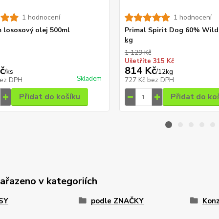
1 hodnocení
1 hodnocení
lososový olej 500ml
Primal Spirit Dog 60% Wild
kg
1 129 Kč
Ušetříte 315 Kč
č
814 Kč
/
ks
/
12kg
Skladem
ez DPH
727 Kč
bez DPH
Přidat do košíku
Přidat do ko
zařazeno v kategoriích
PSY
podle ZNAČKY
Konz