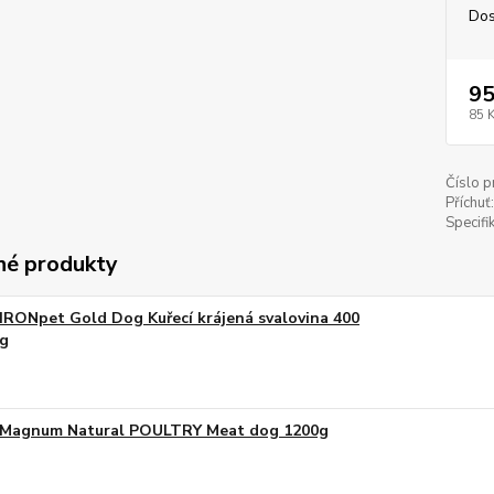
Dos
95
85 
Číslo p
Příchuť:
Specifi
é produkty
IRONpet Gold Dog Kuřecí krájená svalovina 400
g
Magnum Natural POULTRY Meat dog 1200g