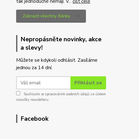
tak jednoduché nemají. V...
číst celé
Zobrazit všechny články
Nepropásněte novinky, akce
a slevy!
Můžete se kdykoli odhlásit. Zasíláme
jednou za 14 dní.
Přihlásit se
Souhlasím se
zpracováním osobních údajů
za účelem
rozesílky newsletteru.
Facebook