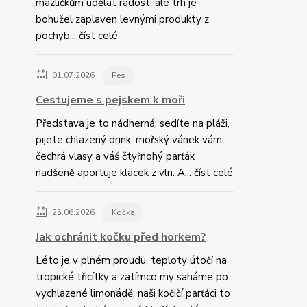
mazlíčkům udělat radost, ale trh je
bohužel zaplaven levnými produkty z
pochyb...
číst celé
01.07.2026
Pes
Cestujeme s pejskem k moři
Představa je to nádherná: sedíte na pláži,
pijete chlazený drink, mořský vánek vám
čechrá vlasy a váš čtyřnohý parťák
nadšeně aportuje klacek z vln. A...
číst celé
25.06.2026
Kočka
Jak ochránit kočku před horkem?
Léto je v plném proudu, teploty útočí na
tropické třicítky a zatímco my saháme po
vychlazené limonádě, naši kočičí parťáci to