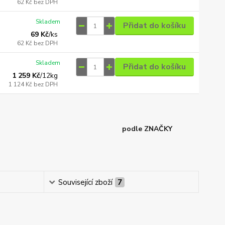
62 Kč
bez DPH
Skladem
Přidat do košíku
69 Kč
/
ks
62 Kč
bez DPH
Skladem
Přidat do košíku
1 259 Kč
/
12kg
1 124 Kč
bez DPH
podle ZNAČKY
Související zboží
7