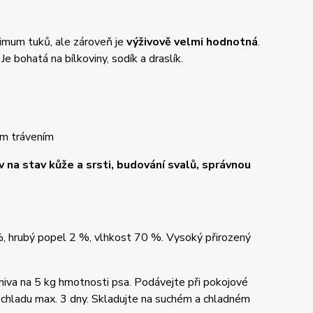
nimum tuků, ale zároveň je
výživově velmi hodnotná
.
Je bohatá na bílkoviny, sodík a draslík.
vým trávením
iv na stav kůže a srsti, budování svalů, správnou
%, hrubý popel 2 %, vlhkost 70 %. Vysoký přirozený
iva na 5 kg hmotnosti psa. Podávejte při pokojové
v chladu max. 3 dny. Skladujte na suchém a chladném