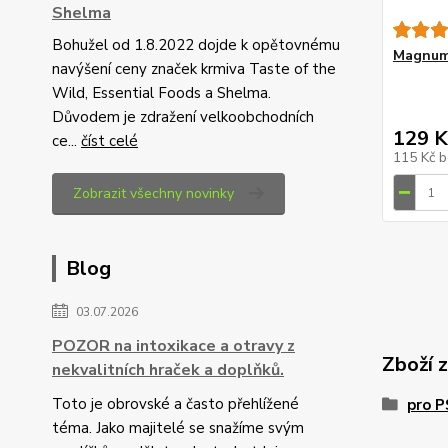
Shelma
Bohužel od 1.8.2022 dojde k opětovnému
Magnum 
navýšení ceny značek krmiva Taste of the
Wild, Essential Foods a Shelma.
Důvodem je zdražení velkoobchodních
129 K
ce...
číst celé
115 Kč
b
Zobrazit všechny novinky
Blog
03.07.2026
POZOR na intoxikace a otravy z
Zboží 
nekvalitních hraček a doplňků.
Toto je obrovské a často přehlížené
pro 
téma. Jako majitelé se snažíme svým