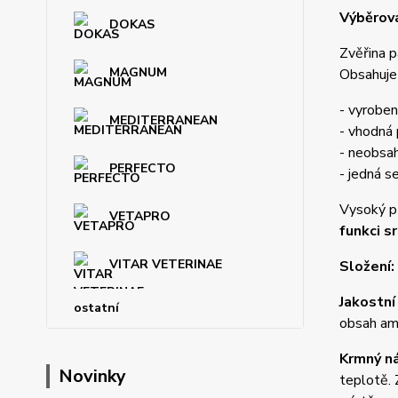
Výběrová
DOKAS
Zvěřina p
MAGNUM
Obsahuje 
- vyroben
MEDITERRANEAN
- vhodná
- neobsah
PERFECTO
- jedná s
Vysoký př
VETAPRO
funkci s
VITAR VETERINAE
Složení:
Jakostní
ostatní
obsah ami
Krmný n
Novinky
teplotě. 