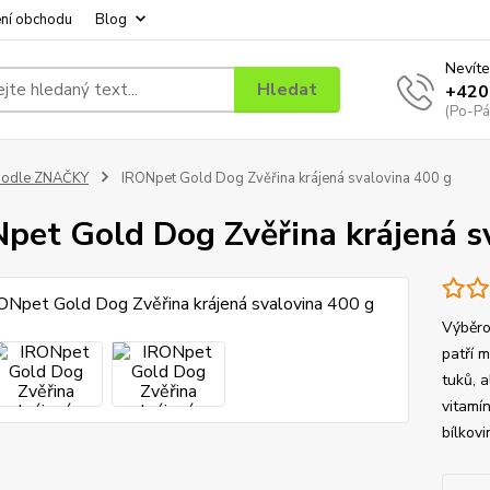
ní obchodu
Blog
Nevíte
Hledat
+420
(Po-Pá
podle ZNAČKY
IRONpet Gold Dog Zvěřina krájená svalovina 400 g
pet Gold Dog Zvěřina krájená s
Výběro
patří 
tuků, 
vitamín
bílkovi