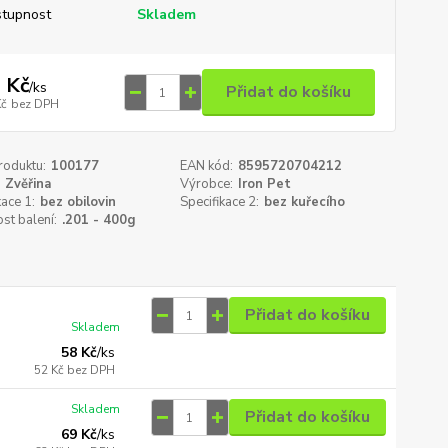
tupnost
Skladem
 Kč
/
ks
Přidat do košíku
Kč
bez DPH
roduktu:
100177
EAN kód:
8595720704212
Zvěřina
Výrobce:
Iron Pet
kace 1:
bez obilovin
Specifikace 2:
bez kuřecího
st balení:
.201 - 400g
Přidat do košíku
Skladem
58 Kč
/
ks
52 Kč
bez DPH
Skladem
Přidat do košíku
69 Kč
/
ks