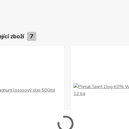
jící zboží
7