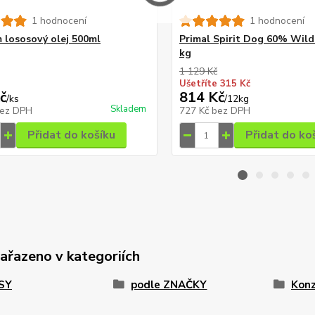
1 hodnocení
1 hodnocení
lososový olej 500ml
Primal Spirit Dog 60% Wild
kg
1 129 Kč
Ušetříte 315 Kč
č
814 Kč
/
ks
/
12kg
Skladem
ez DPH
727 Kč
bez DPH
Přidat do košíku
Přidat do ko
zařazeno v kategoriích
PSY
podle ZNAČKY
Konz