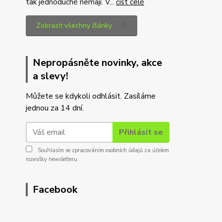
tak jednoduché nemají. V...
číst celé
Zobrazit všechny články
Nepropásněte novinky, akce
a slevy!
Můžete se kdykoli odhlásit. Zasíláme
jednou za 14 dní.
Přihlásit se
Souhlasím se
zpracováním osobních údajů
za účelem
rozesílky newsletteru.
Facebook