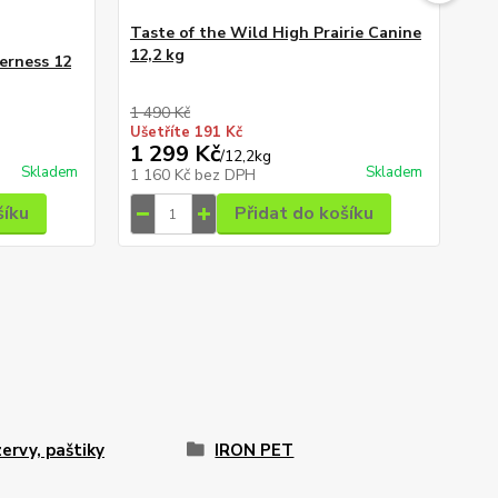
Taste of the Wild High Prairie Canine
Pr
12,2 kg
en
erness 12
1 490 Kč
55 
Ušetříte 191 Kč
Uše
1 299 Kč
52
/
12,2kg
Skladem
Skladem
1 160 Kč
bez DPH
46
šíku
Přidat do košíku
ervy, paštiky
IRON PET