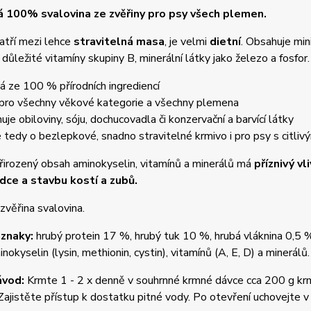
 100% svalovina ze zvěřiny pro psy všech plemen.
atří mezi lehce
stravitelná masa
, je velmi
dietní
. Obsahuje mi
důležité vitamíny skupiny B, minerální látky jako železo a fosfor. 
á ze 100 % přírodních ingrediencí
 pro všechny věkové kategorie a všechny plemena
uje obiloviny, sóju, dochucovadla či konzervační a barvící látky
e tedy o bezlepkové, snadno stravitelné krmivo i pro psy s citli
irozený obsah aminokyselin, vitamínů a minerálů má
příznivý vl
rdce a stavbu kostí a zubů.
zvěřina svalovina.
 znaky:
hrubý protein 17 %, hrubý tuk 10 %, hrubá vláknina 0,5 
nokyselin (lysin, methionin, cystin), vitamínů (A, E, D) a minerálů.
ávod:
Krmte 1 - 2 x denně v souhrnné krmné dávce cca 200 g krm
Zajistěte přístup k dostatku pitné vody. Po otevření uchovejte 