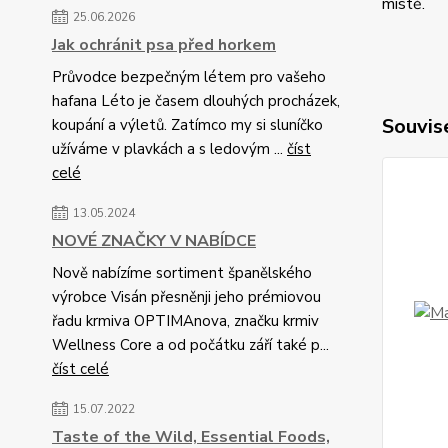
místě.
25.06.2026
Jak ochránit psa před horkem
Průvodce bezpečným létem pro vašeho
hafana Léto je časem dlouhých procházek,
Souvise
koupání a výletů. Zatímco my si sluníčko
užíváme v plavkách a s ledovým ...
číst
celé
13.05.2024
NOVÉ ZNAČKY V NABÍDCE
Nově nabízíme sortiment španělského
výrobce Visán přesněnji jeho prémiovou
řadu krmiva OPTIMAnova, značku krmiv
Wellness Core a od počátku září také p...
číst celé
15.07.2022
Taste of the Wild, Essential Foods,