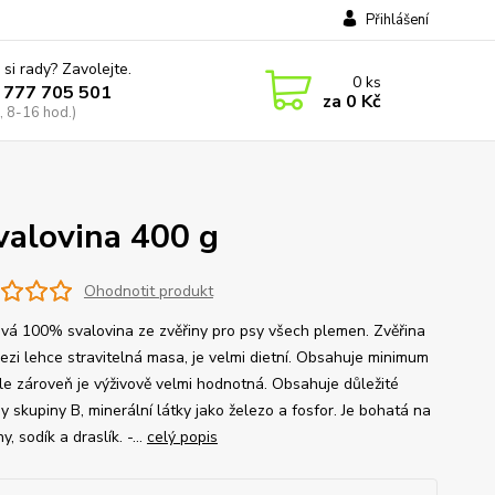
Přihlášení
 si rady? Zavolejte.
0
ks
 777 705 501
za
0 Kč
, 8-16 hod.)
valovina 400 g
Ohodnotit produkt
vá 100% svalovina ze zvěřiny pro psy všech plemen. Zvěřina
mezi lehce stravitelná masa, je velmi dietní. Obsahuje minimum
ale zároveň je výživově velmi hodnotná. Obsahuje důležité
y skupiny B, minerální látky jako železo a fosfor. Je bohatá na
ny, sodík a draslík. -...
celý popis