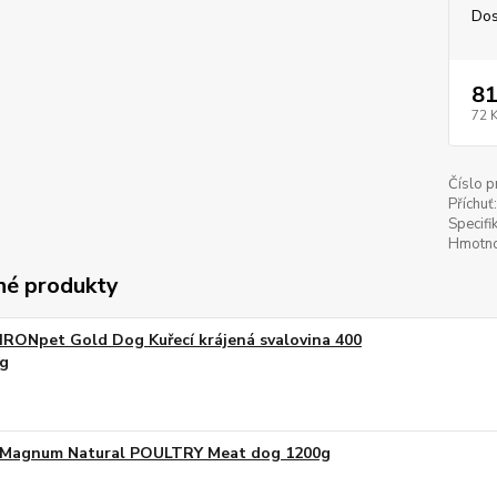
Dos
81
72 
Číslo p
Příchuť:
Specifi
Hmotno
é produkty
IRONpet Gold Dog Kuřecí krájená svalovina 400
g
Magnum Natural POULTRY Meat dog 1200g