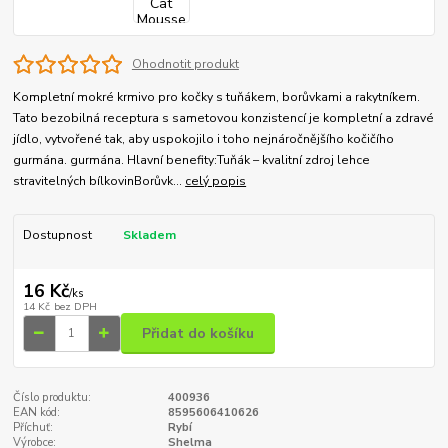
Ohodnotit produkt
Kompletní mokré krmivo pro kočky s tuňákem, borůvkami a rakytníkem.
Tato bezobilná receptura s sametovou konzistencí je kompletní a zdravé
jídlo, vytvořené tak, aby uspokojilo i toho nejnáročnějšího kočičího
gurmána. gurmána. Hlavní benefity:Tuňák – kvalitní zdroj lehce
stravitelných bílkovinBorůvk...
celý popis
Dostupnost
Skladem
16 Kč
/
ks
14 Kč
bez DPH
Přidat do košíku
Číslo produktu:
400936
EAN kód:
8595606410626
Příchuť:
Rybí
Výrobce:
Shelma