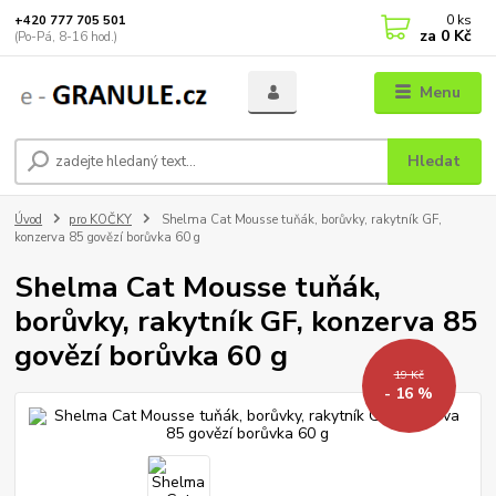
0
ks
+420 777 705 501
za
0 Kč
(Po-Pá, 8-16 hod.)
Menu
Hledat
Úvod
pro KOČKY
Shelma Cat Mousse tuňák, borůvky, rakytník GF,
konzerva 85 govězí borůvka 60 g
Shelma Cat Mousse tuňák,
borůvky, rakytník GF, konzerva 85
govězí borůvka 60 g
19 Kč
- 16 %