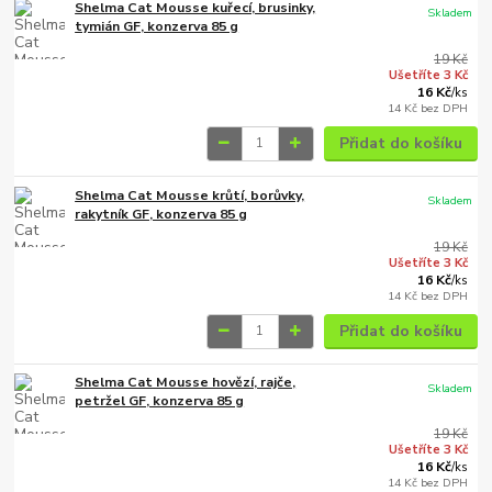
Shelma Cat Mousse kuřecí, brusinky,
Skladem
tymián GF, konzerva 85 g
19 Kč
Ušetříte 3 Kč
16 Kč
/
ks
14 Kč
bez DPH
Přidat do košíku
Shelma Cat Mousse krůtí, borůvky,
Skladem
rakytník GF, konzerva 85 g
19 Kč
Ušetříte 3 Kč
16 Kč
/
ks
14 Kč
bez DPH
Přidat do košíku
Shelma Cat Mousse hovězí, rajče,
Skladem
petržel GF, konzerva 85 g
19 Kč
Ušetříte 3 Kč
16 Kč
/
ks
14 Kč
bez DPH