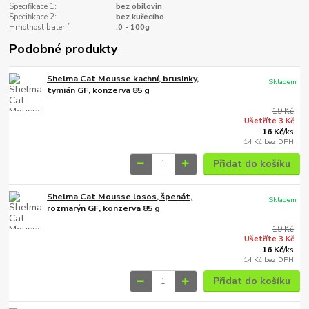
Specifikace 1:
bez obilovin
Specifikace 2:
bez kuřecího
Hmotnost balení:
.0 - 100g
Podobné produkty
Shelma Cat Mousse kachní, brusinky,
Skladem
tymián GF, konzerva 85 g
19 Kč
Ušetříte 3 Kč
16 Kč
/
ks
14 Kč
bez DPH
Přidat do košíku
Shelma Cat Mousse losos, špenát,
Skladem
rozmarýn GF, konzerva 85 g
19 Kč
Ušetříte 3 Kč
16 Kč
/
ks
14 Kč
bez DPH
Přidat do košíku