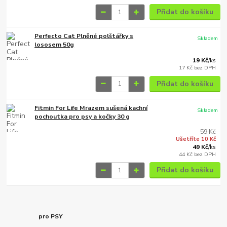
Přidat do košíku
Perfecto Cat Plněné polštářky s
Skladem
lososem 50g
19 Kč
/
ks
17 Kč
bez DPH
Přidat do košíku
Fitmin For Life Mrazem sušená kachní
Skladem
pochoutka pro psy a kočky 30 g
59 Kč
Ušetříte 10 Kč
49 Kč
/
ks
44 Kč
bez DPH
Přidat do košíku
pro PSY