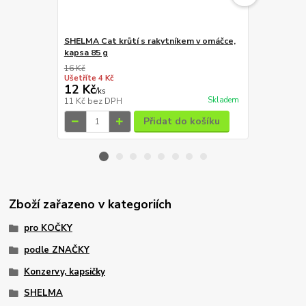
SHELMA Cat krůtí s rakytníkem v omáčce,
SHELMA Cat k
kapsa 85 g
omáčce, kap
16 Kč
16 Kč
Ušetříte 4 Kč
Ušetříte 4 Kč
12 Kč
12 Kč
/
ks
/
ks
Skladem
11 Kč
bez DPH
11 Kč
bez D
Přidat do košíku
Zboží zařazeno v kategoriích
pro KOČKY
podle ZNAČKY
Konzervy, kapsičky
SHELMA