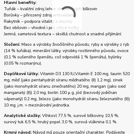
Hlavní benefity:
Tuňák – kvalitní zdroj lehce stravitelných bílkovin
Borůvky – přirozený zdroj antioxidantů
Rakytník – podpora vitality a imunity
Bez obilovin – vhodné i pro citlivé kočky
Jemná, sametová textura – skvělá chutnost a snadné přijímání
Složení:
Maso a výrobky živočišného původu, ryby a výrobky z ryb
(14 % tuňáka), minerální látky, výrobky rostlinného původu, ovoce
(0,1 % sušeného špenátu, což odpovídá 1 % špenátu), bylinky
(0,05 % rozmarýnu).
Doplňkové látky:
Vitamín D3 130 IU,Vitamín E 100 mg, taurin 520
mg, měď (jako pentahydrát síranu měďnatého (II) 1,2 mg), zinek
(jako monohydrát síranu zinečnatého) 20 mg, mangan (jako oxid
manganatý (II)) 2,0 mg, biotin 100 μ g, jód (bezvodý jodičnan
vápenatý) 0,2 mg, železo (jako monohydrát síranu železnatého (II))
10 mg. j.m. = mezinárodní jednotka.
Analytické složky:
Vlhkost 77,5 %, surové bílkoviny 10,5 %,
surový tuk 6,5 %, hrubý popel 3,0 %, surová vláknina 0,1 %.
Krmný návod:
Návod má pouze orientační charakter. Podávejte