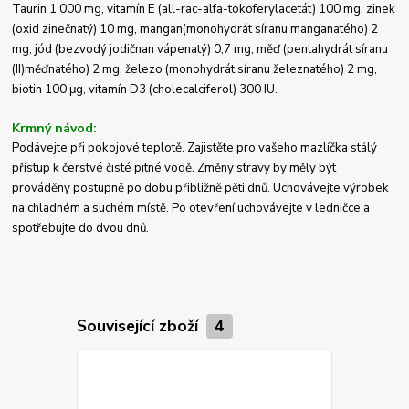
Taurin 1 000 mg, vitamín E (all-rac-alfa-tokoferylacetát) 100 mg, zinek
(oxid zinečnatý) 10 mg, mangan(monohydrát síranu manganatého) 2
mg, jód (bezvodý jodičnan vápenatý) 0,7 mg, měď (pentahydrát síranu
(II)měďnatého) 2 mg, železo (monohydrát síranu železnatého) 2 mg,
biotin 100 μg, vitamín D3 (cholecalciferol) 300 IU.
Krmný návod:
Podávejte při pokojové teplotě.
Zajistěte pro vašeho mazlíčka stálý
přístup k čerstvé čisté pitné vodě.
Změny stravy by měly být
prováděny postupně po dobu přibližně pěti dnů.
Uchovávejte výrobek
na chladném a suchém místě.
Po otevření uchovávejte v ledničce a
spotřebujte do dvou dnů.
Související zboží
4