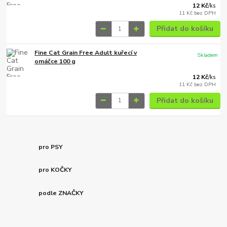
12 Kč
/
ks
11 Kč
bez DPH
Přidat do košíku
Fine Cat Grain Free Adult kuřecí v
Skladem
omáčce 100 g
12 Kč
/
ks
11 Kč
bez DPH
Přidat do košíku
pro PSY
pro KOČKY
podle ZNAČKY