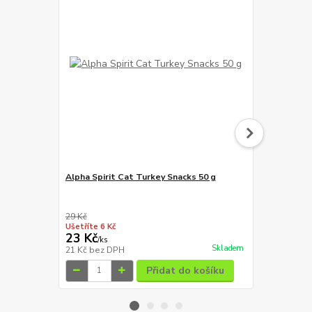
Alpha Spirit Cat Turkey Snacks 50 g
Perfecto Ca
a se sýrem 
29 Kč
Ušetříte 6 Kč
23 Kč
19 Kč
/
ks
/
ks
Skladem
21 Kč
bez DPH
17 Kč
bez D
Přidat do košíku