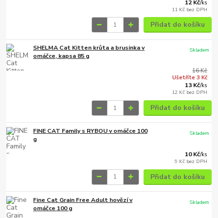
12 Kč
/
ks
11 Kč
bez DPH
Přidat do košíku
SHELMA Cat Kitten krůta a brusinka v
Skladem
omáčce, kapsa 85 g
16 Kč
Ušetříte 3 Kč
13 Kč
/
ks
12 Kč
bez DPH
Přidat do košíku
FINE CAT Family s RYBOU v omáčce 100
Skladem
g
10 Kč
/
ks
9 Kč
bez DPH
Přidat do košíku
Fine Cat Grain Free Adult hovězí v
Skladem
omáčce 100 g