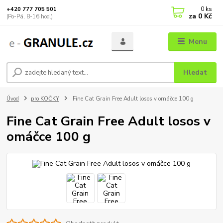
0
ks
+420 777 705 501
za
0 Kč
(Po-Pá, 8-16 hod.)
Menu
Hledat
Úvod
pro KOČKY
Fine Cat Grain Free Adult losos v omáčce 100 g
Fine Cat Grain Free Adult losos v
omáčce 100 g