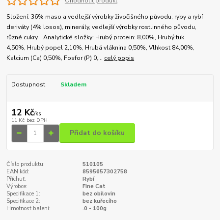
Ohodnotit produkt
Složení: 36% maso a vedlejší výrobky živočišného původu, ryby a rybí
deriváty (4% losos), minerály, vedlejší výrobky rostlinného původu,
různé cukry. Analytické složky: Hrubý protein: 8,00%, Hrubý tuk
4,50%, Hrubý popel 2,10%, Hrubá vláknina 0,50%, Vlhkost 84,00%,
Kalcium (Ca) 0,50%, Fosfor (P) 0,...
celý popis
Dostupnost
Skladem
12 Kč
/
ks
11 Kč
bez DPH
Přidat do košíku
Číslo produktu:
510105
EAN kód:
8595657302758
Příchuť:
Rybí
Výrobce:
Fine Cat
Specifikace 1:
bez obilovin
Specifikace 2:
bez kuřecího
Hmotnost balení:
.0 - 100g