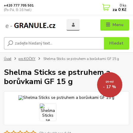
0
ks
+420 777 705 501
za
0 Kč
(Po-Pá, 8-16 hod.)
Menu
Hledat
Úvod
pro KOČKY
Shelma Sticks se pstruhem a borůvkami GF 15 g
Shelma Sticks se pstruhem a
borůvkami GF 15 g
29 Kč
- 17 %