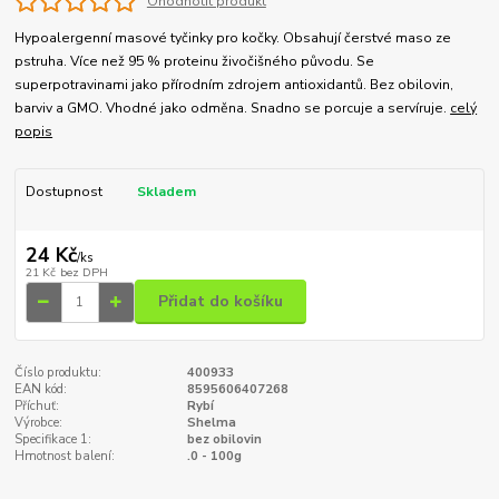
Ohodnotit produkt
Hypoalergenní masové tyčinky pro kočky. Obsahují čerstvé maso ze
pstruha. Více než 95 % proteinu živočišného původu. Se
superpotravinami jako přírodním zdrojem antioxidantů. Bez obilovin,
barviv a GMO. Vhodné jako odměna. Snadno se porcuje a servíruje.
celý
popis
Dostupnost
Skladem
24 Kč
/
ks
21 Kč
bez DPH
Přidat do košíku
Číslo produktu:
400933
EAN kód:
8595606407268
Příchuť:
Rybí
Výrobce:
Shelma
Specifikace 1:
bez obilovin
Hmotnost balení:
.0 - 100g