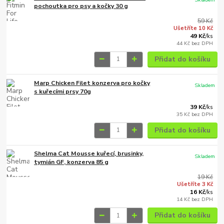
pochoutka pro psy a kočky 30 g
59 Kč
Ušetříte 10 Kč
49 Kč
/
ks
44 Kč
bez DPH
Přidat do košíku
Marp Chicken Filet konzerva pro kočky
Skladem
s kuřecími prsy 70g
39 Kč
/
ks
35 Kč
bez DPH
Přidat do košíku
Shelma Cat Mousse kuřecí, brusinky,
Skladem
tymián GF, konzerva 85 g
19 Kč
Ušetříte 3 Kč
16 Kč
/
ks
14 Kč
bez DPH
Přidat do košíku