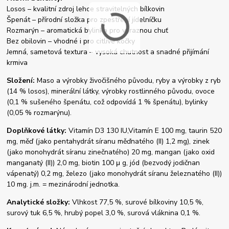
Losos – kvalitní zdroj lehce stravitelných bílkovin
Špenát – přírodní složka pro zpestření jídelníčku
Rozmarýn – aromatická bylinka pro výraznou chuť
Bez obilovin – vhodné i pro citlivé kočky
Jemná, sametová textura – vysoká chutnost a snadné přijímání
krmiva
Složení:
Maso a výrobky živočišného původu, ryby a výrobky z ryb
(14 % losos), minerální látky, výrobky rostlinného původu, ovoce
(0,1 % sušeného špenátu, což odpovídá 1 % špenátu), bylinky
(0,05 % rozmarýnu).
Doplňkové látky:
Vitamín D3 130 IU,Vitamín E 100 mg, taurin 520
mg, měď (jako pentahydrát síranu měďnatého (II) 1,2 mg), zinek
(jako monohydrát síranu zinečnatého) 20 mg, mangan (jako oxid
manganatý (II)) 2,0 mg, biotin 100 μ g, jód (bezvodý jodičnan
vápenatý) 0,2 mg, železo (jako monohydrát síranu železnatého (II))
10 mg. j.m. = mezinárodní jednotka.
Analytické složky:
Vlhkost 77,5 %, surové bílkoviny 10,5 %,
surový tuk 6,5 %, hrubý popel 3,0 %, surová vláknina 0,1 %.