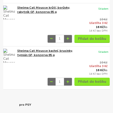
Shelma Cat Mousse krůtí, borůvky,
Skladem
rakytník GF, konzerva 85 g
19 Kč
Ušetříte 3 Kč
16 Kč
/
ks
14 Kč
bez DPH
Přidat do košíku
Shelma Cat Mousse kachní, brusinky,
Skladem
tymián GF, konzerva 85 g
19 Kč
Ušetříte 3 Kč
16 Kč
/
ks
14 Kč
bez DPH
Přidat do košíku
pro PSY