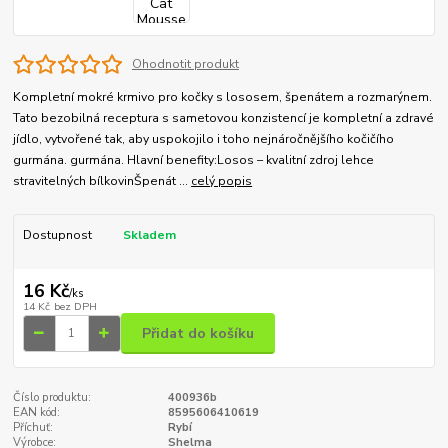
Ohodnotit produkt
Kompletní mokré krmivo pro kočky s lososem, špenátem a rozmarýnem.
Tato bezobilná receptura s sametovou konzistencí je kompletní a zdravé
jídlo, vytvořené tak, aby uspokojilo i toho nejnáročnějšího kočičího
gurmána. gurmána. Hlavní benefity:Losos – kvalitní zdroj lehce
stravitelných bílkovinŠpenát ...
celý popis
Dostupnost
Skladem
16 Kč
/
ks
14 Kč
bez DPH
Přidat do košíku
Číslo produktu:
400936b
EAN kód:
8595606410619
Příchuť:
Rybí
Výrobce:
Shelma