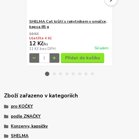
SHELMA Cat krůtí s rakytníkem v omáčce,
SHELMA Cat k
kapsa 85 g
omáčce, kap
16 Kč
16 Kč
Ušetříte 4 Kč
Ušetříte 4 Kč
12 Kč
12 Kč
/
ks
/
ks
Skladem
11 Kč
bez DPH
11 Kč
bez D
Přidat do košíku
Zboží zařazeno v kategoriích
pro KOČKY
podle ZNAČKY
Konzervy, kapsičky
SHELMA