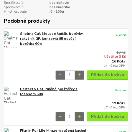
Specifikace 1:
bez obilovin
Specifikace 2:
bez kuřecího
Hmotnost balení:
.0 - 100g
Podobné produkty
Shelma Cat Mousse tuňák, borůvky,
Skladem
rakytník GF, konzerva 85 govězí
borůvka 60 g
19 Kč
Ušetříte 3 Kč
16 Kč
/
ks
14 Kč
bez DPH
Přidat do košíku
Perfecto Cat Plněné polštářky s
Skladem
lososem 50g
19 Kč
/
ks
17 Kč
bez DPH
Přidat do košíku
Fitmin For Life Mrazem sušená kachní
Skladem