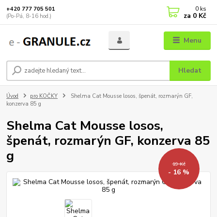
0
ks
+420 777 705 501
za
0 Kč
(Po-Pá, 8-16 hod.)
Menu
Hledat
Úvod
pro KOČKY
Shelma Cat Mousse losos, špenát, rozmarýn GF,
konzerva 85 g
Shelma Cat Mousse losos,
špenát, rozmarýn GF, konzerva 85
g
19 Kč
- 16 %