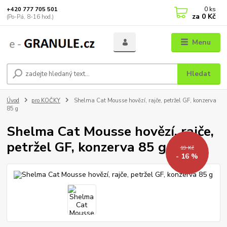
0
ks
+420 777 705 501
za
0 Kč
(Po-Pá, 8-16 hod.)
Menu
Hledat
Úvod
pro KOČKY
Shelma Cat Mousse hovězí, rajče, petržel GF, konzerva
85 g
Shelma Cat Mousse hovězí, rajče,
petržel GF, konzerva 85 g
19 Kč
- 16 %