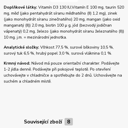
Doplňkové látky:
Vitamín D3 130 IU,Vitamín E 100 mg, taurin 520
mg, měď (jako pentahydrát síranu měďnatého (II) 1,2 mg), zinek
(jako monohydrát síranu zinečnatého) 20 mg, mangan (jako oxid
manganatý (II)) 2,0 mg, biotin 100 μ g, jód (bezvodý jodičnan
vápenatý) 0,2 mg, železo (jako monohydrát síranu železnatého (II))
10 mg. j.m. = mezinárodní jednotka.
Analytické složky:
Vlhkost 77,5 %, surové bílkoviny 10,5 %,
surový tuk 6,5 %, hrubý popel 3,0 %, surová vláknina 0,1 %.
Krmný návod:
Návod má pouze orientační charakter. Podávejte
1-2 jídla denně. Podávejte při pokojové teplotě. Po otevření
uchovávejte v chladničce a spotřebujte do 2 dnů. Uchovávejte na
suchém a chladném místě.
Související zboží
8