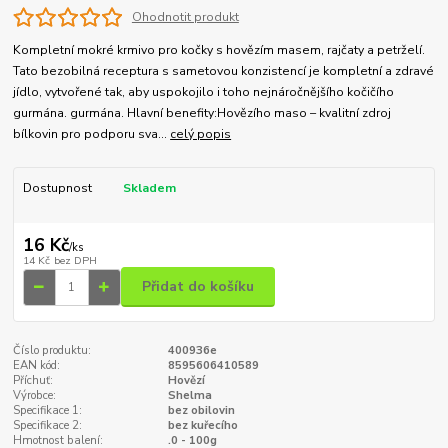
Ohodnotit produkt
Kompletní mokré krmivo pro kočky s hovězím masem, rajčaty a petrželí.
Tato bezobilná receptura s sametovou konzistencí je kompletní a zdravé
jídlo, vytvořené tak, aby uspokojilo i toho nejnáročnějšího kočičího
gurmána. gurmána. Hlavní benefity:Hovězího maso – kvalitní zdroj
bílkovin pro podporu sva...
celý popis
Dostupnost
Skladem
16 Kč
/
ks
14 Kč
bez DPH
Přidat do košíku
Číslo produktu:
400936e
EAN kód:
8595606410589
Příchuť:
Hovězí
Výrobce:
Shelma
Specifikace 1:
bez obilovin
Specifikace 2:
bez kuřecího
Hmotnost balení:
.0 - 100g