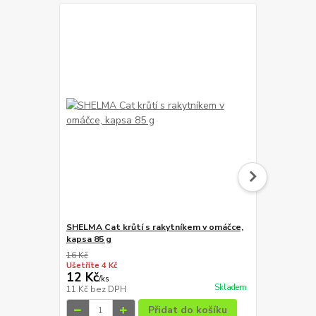
SHELMA Cat krůtí s rakytníkem v omáčce,
SHELMA Cat k
kapsa 85 g
omáčce, kap
16 Kč
16 Kč
Ušetříte 4 Kč
Ušetříte 4 Kč
12 Kč
12 Kč
/
ks
/
ks
Skladem
11 Kč
bez DPH
11 Kč
bez D
Přidat do košíku