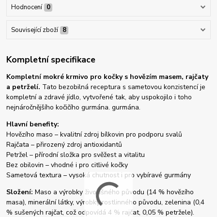
Hodnocení
0
Související zboží
8
Kompletní specifikace
Kompletní mokré krmivo pro kočky s hovězím masem, rajčaty
a petrželí.
Tato bezobilná receptura s sametovou konzistencí je
kompletní a zdravé jídlo, vytvořené tak, aby uspokojilo i toho
nejnáročnějšího kočičího gurmána. gurmána.
Hlavní benefity:
Hovězího maso – kvalitní zdroj bílkovin pro podporu svalů
Rajčata – přirozený zdroj antioxidantů
Petržel – přírodní složka pro svěžest a vitalitu
Bez obilovin – vhodné i pro citlivé kočky
Sametová textura – vysoká chutnost i pro vybíravé gurmány
Složení:
Maso a výrobky živočišného původu (14 % hovězího
masa), minerální látky, výrobky rostlinného původu, zelenina (0,4
% sušených rajčat, což odpovídá 4 % rajčat, 0,05 % petržele).