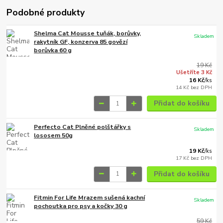
Podobné produkty
Shelma Cat Mousse tuňák, borůvky,
Skladem
rakytník GF, konzerva 85 govězí
borůvka 60 g
19 Kč
Ušetříte 3 Kč
16 Kč
/
ks
14 Kč
bez DPH
Přidat do košíku
Perfecto Cat Plněné polštářky s
Skladem
lososem 50g
19 Kč
/
ks
17 Kč
bez DPH
Přidat do košíku
Fitmin For Life Mrazem sušená kachní
Skladem
pochoutka pro psy a kočky 30 g
59 Kč