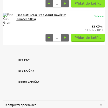
Přidat do košíku
Fine Cat Grain Free Adult hovězí v
Skladem
omáčce 100 g
12 Kč
/
ks
11 Kč
bez DPH
Přidat do košíku
pro PSY
pro KOČKY
podle ZNAČKY
Kompletní specifikace