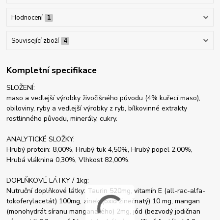
Hodnocení
1
Související zboží
4
Kompletní specifikace
SLOŽENÍ:
maso a vedlejší výrobky živočišného původu (4% kuřecí maso),
obiloviny, ryby a vedlejší výrobky z ryb, bílkovinné extrakty
rostlinného původu, minerály, cukry.
ANALYTICKÉ SLOŽKY:
Hrubý protein: 8,00%, Hrubý tuk 4,50%, Hrubý popel 2,00%,
Hrubá vláknina 0,30%, Vlhkost 82,00%.
DOPLŇKOVÉ LÁTKY / 1kg:
Nutruční doplňkové látky: Taurin 520mg, vitamín E (all-rac-alfa-
tokoferylacetát) 100mg, zinek (oxid zinečnatý) 10 mg, mangan
(monohydrát síranu manganatého) 2mg, jód (bezvodý jodičnan