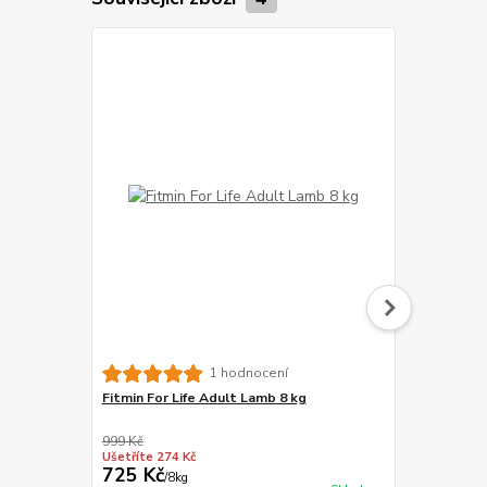
Brit Fresh f
1 hodnocení
Bentonite 1
Fitmin For Life Adult Lamb 8 kg
999 Kč
Ušetříte 274 Kč
725 Kč
159 Kč
/
8kg
/
ks