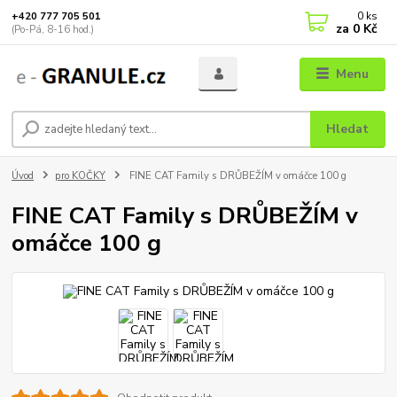
0
ks
+420 777 705 501
za
0 Kč
(Po-Pá, 8-16 hod.)
Menu
Hledat
Úvod
pro KOČKY
FINE CAT Family s DRŮBEŽÍM v omáčce 100 g
FINE CAT Family s DRŮBEŽÍM v
omáčce 100 g