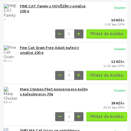
FINE CAT Family s HOVĚZÍM v omáčce
Skladem
100 g
10 Kč
/
ks
9 Kč
bez DPH
Přidat do košíku
Fine Cat Grain Free Adult kuřecí v
Skladem
omáčce 100 g
12 Kč
/
ks
11 Kč
bez DPH
Přidat do košíku
Marp Chicken Filet konzerva pro kočky
Skladem
s kuřecími prsy 70g
39 Kč
/
ks
35 Kč
bez DPH
Přidat do košíku
SHELMA Cat losos se spirulinou v