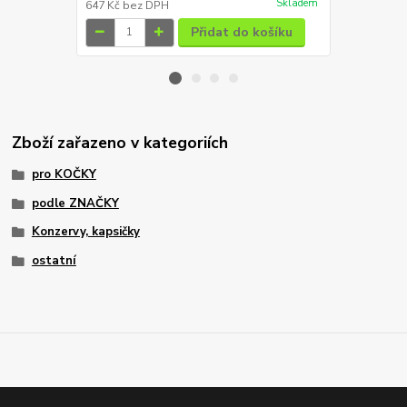
Skladem
647 Kč
bez DPH
142 Kč
bez 
Přidat do košíku
Zboží zařazeno v kategoriích
pro KOČKY
podle ZNAČKY
Konzervy, kapsičky
ostatní