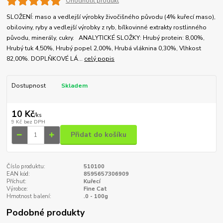
Ohodnotit produkt
SLOŽENÍ: maso a vedlejší výrobky živočišného původu (4% kuřecí maso),
obiloviny, ryby a vedlejší výrobky z ryb, bílkovinné extrakty rostlinného
původu, minerály, cukry. ANALYTICKÉ SLOŽKY: Hrubý protein: 8,00%,
Hrubý tuk 4,50%, Hrubý popel 2,00%, Hrubá vláknina 0,30%, Vlhkost
82,00%. DOPLŇKOVÉ LÁ...
celý popis
Dostupnost
Skladem
10 Kč
/
ks
9 Kč
bez DPH
Přidat do košíku
Číslo produktu:
510100
EAN kód:
8595657306909
Příchuť:
Kuřecí
Výrobce:
Fine Cat
Hmotnost balení:
.0 - 100g
Podobné produkty