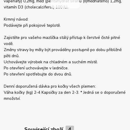
vápenatý) 0,2mg, měď (pentahydrát síranu (II)měďnatého) 1,2mg,
vitamín D3 (cholecalciferol) 100 IU.
Krmný návod:
Podávejte při pokojové teplotě.
Zajistěte pro vašeho mazlíčka stálý přístup k čerstvé čisté pitné
vodě.
Změny stravy by měly být prováděny postupně po dobu přibližně
pěti dnů.
Uchovávejte výrobek na chladném a suchém místě.
Po otevření uchovávejte v ledničce.
Po otevření spotřebujte do dvou dnů.
Denní doporučená dávka pro kočky všech plemen:
Váha kočky (kg) 2-4 Kapsičky za den 2-3. * Jedná se o doporučené
množství.
Související zboží
4