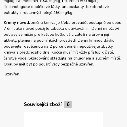
mg/kg, DL-metionin 1000 mg/kg, L-karnitin 500 mg/kg.
Technologické doplňkové látky: antioxidanty: tokoferolové
extrakty z rostlinných olejů 150 mg/kg.
Krmný návod:
změnu krmiva je třeba provádět postupně po dobu
7 dní. Jako návod použijte tabulku s dávkováním. Denní množství
potravy se může pro každou kočku lišit, záleží na úrovni její
aktivity, plemeni a podmínkách prostředí. Denní krmnou dávku
podávejte rozdělenou na 2 porce denně, nepoužívejte zbytky
krmiva z předchozího dne. Kočka musí mít vždy přístup k čisté,
čerstvé vodě. Skladování: skladujte na chladném a suchém místě.
Obal by měl být po použití vždy bezpečně uzavřen.
uzavřen.
Související zboží
6