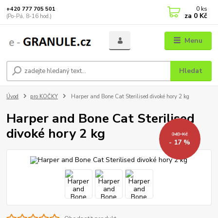
0
ks
+420 777 705 501
za
0 Kč
(Po-Pá, 8-16 hod.)
Menu
Hledat
Úvod
pro KOČKY
Harper and Bone Cat Sterilised divoké hory 2 kg
Harper and Bone Cat Sterilised
divoké hory 2 kg
349 Kč
- 17 %