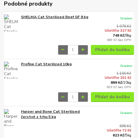
Podobné produkty
SHELMA Cat Sterilised Beef GF 8 kg
Skladem
1 076 Kč
Ušetříte 327 Kč
749 Kč
/
8kg
669 Kč
bez DPH
Přidat do košíku
Profine Cat Sterilized 10kg
Skladem
1 100 Kč
Ušetříte 201 Kč
899 Kč
/
10kg
803 Kč
bez DPH
Přidat do košíku
Harper and Bone Cat Sterilised
Skladem
čerstvé z trhu 5 kg
695 Kč
Ušetříte 72 Kč
623 Kč
/
5kg