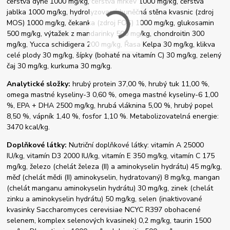
čerstvá dýně 1000 mg/kg, čerstvá mrkev 1000 mg/kg, čerstvá
jablka 1000 mg/kg, hydrolyzovaná buněčná stěna kvasnic (zdroj
MOS) 1000 mg/kg, čekanka (zdroj FOS) 1000 mg/kg, glukosamin
500 mg/kg, výtažek z mandarinky 500 mg/kg, chondroitin 300
mg/kg, Yucca schidigera 200 mg/kg, Řasa Kelpa 30 mg/kg, klikva
celé plody 30 mg/kg, šípky (bohaté na vitamín C) 30 mg/kg, zelený
čaj 30 mg/kg, kurkuma 30 mg/kg.
Analytické složky:
hrubý protein 37,00 %, hrubý tuk 11,00 %,
omega mastné kyseliny-3 0,60 %, omega mastné kyseliny-6 1,00
%, EPA + DHA 2500 mg/kg, hrubá vláknina 5,00 %, hrubý popel
8,50 %, vápník 1,40 %, fosfor 1,10 %. Metabolizovatelná energie:
3470 kcal/kg.
Doplňkové látky:
Nutriční doplňkové látky: vitamín A 25000
IU/kg, vitamín D3 2000 IU/kg, vitamín E 350 mg/kg, vitamín C 175
mg/kg, železo (chelát železa (II) a aminokyselin hydrátu) 45 mg/kg,
měď (chelát mědi (II) aminokyselin, hydratovaný) 8 mg/kg, mangan
(chelát manganu aminokyselin hydrátu) 30 mg/kg, zinek (chelát
zinku a aminokyselin hydrátu) 50 mg/kg, selen (inaktivované
kvasinky Saccharomyces cerevisiae NCYC R397 obohacené
selenem, komplex selenových kvasinek) 0,2 mg/kg, taurin 1500