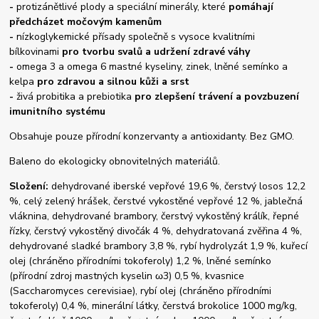
-
protizánětlivé plody a speciální minerály, které
pomáhají
předcházet močovým kamenům
-
nízkoglykemické přísady společně s vysoce kvalitními
bílkovinami
pro tvorbu svalů a udržení zdravé váhy
-
omega 3 a omega 6 mastné kyseliny, zinek, lněné semínko a
kelpa
pro zdravou a silnou kůži a srst
-
živá probitika a prebiotika
pro zlepšení trávení a povzbuzení
imunitního systému
Obsahuje pouze přírodní konzervanty a antioxidanty. Bez GMO.
Baleno do ekologicky obnovitelných materiálů.
Složení:
dehydrované iberské vepřové 19,6 %, čerstvý losos 12,2
%, celý zelený hrášek, čerstvé vykostěné vepřové 12 %, jablečná
vláknina, dehydrované brambory, čerstvý vykostěný králík, řepné
řízky, čerstvý vykostěný divočák 4 %, dehydratovaná zvěřina 4 %,
dehydrované sladké brambory 3,8 %, rybí hydrolyzát 1,9 %, kuřecí
olej (chráněno přírodními tokoferoly) 1,2 %, lněné semínko
(přírodní zdroj mastných kyselin ω3) 0,5 %, kvasnice
(Saccharomyces cerevisiae), rybí olej (chráněno přírodními
tokoferoly) 0,4 %, minerální látky, čerstvá brokolice 1000 mg/kg,