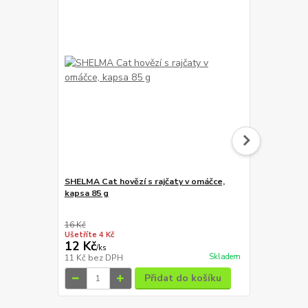
SHELMA Cat hovězí s rajčaty v omáčce,
Shelma Cat 
kapsa 85 g
rakytník GF,
g
16 Kč
19 Kč
Ušetříte 4 Kč
Ušetříte 3 Kč
12 Kč
16 Kč
/
ks
/
ks
Skladem
11 Kč
bez DPH
14 Kč
bez D
Přidat do košíku