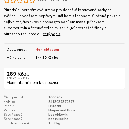
Ohodnotit produkt
Přírodní superprémiové krmivo pro dospělé kastrované kočky se
zvěřinou, divočákem, vepřovým, králíkem a lososem. Složené pouze z
nejkvalitnějších surovin s vysokým podílem masa, přídavkem
superpotravin a čerstvé zeleniny, zaručující prospěšné živiny a
přirozenou chuť pro d...
celý popis
Dostupnost
Není skladem
Měrná cena
144,50 Kč / kg
289 Kč
/
2kg
258 Kč
bez DPH
Momentálně není k dispozici
Číslo produktu:
100076a
EAN kód:
8413037372378
Příchuť:
Ostatní
Výrobce:
Harper and Bone
Specifikace 1:
bez obilovin
Specifikace 2:
bez kuřecího
Hmotnost balení:
1 - 3 kg