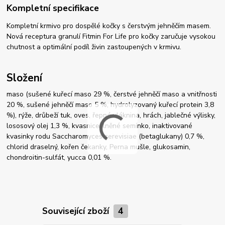
Kompletní specifikace
Kompletní krmivo pro dospělé kočky s čerstvým jehněčím masem.
Nová receptura granulí Fitmin For Life pro kočky zaručuje vysokou
chutnost a optimální podíl živin zastoupených v krmivu.
Složení
maso (sušené kuřecí maso 29 %, čerstvé jehněčí maso a vnitřnosti
20 %, sušené jehněčí maso 5 %, hydrolyzovaný kuřecí protein 3,8
%), rýže, drůbeží tuk, oves, řepná vláknina, hrách, jablečné výlisky,
lososový olej 1,3 %, kvasnice, lněné semínko, inaktivované
kvasinky rodu Saccharomyces cerevisiae (betaglukany) 0,7 %,
chlorid draselný, kořen čekanky, Perna mušle, glukosamin,
chondroitin-sulfát, yucca 0,01 %.
Související zboží
4