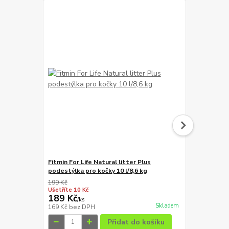
Fitmin For Life Natural litter Plus
Fitmin for Li
podestýlka pro kočky 10 l/8,6 kg
199 Kč
17 Kč
Ušetříte 10 Kč
Ušetříte 2 Kč
189 Kč
15 Kč
/
ks
/
ks
Skladem
169 Kč
bez DPH
13 Kč
bez D
Přidat do košíku