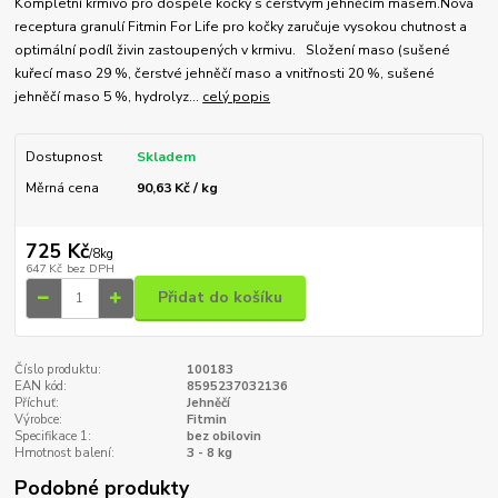
Kompletní krmivo pro dospělé kočky s čerstvým jehněčím masem.Nová
receptura granulí Fitmin For Life pro kočky zaručuje vysokou chutnost a
optimální podíl živin zastoupených v krmivu. Složení maso (sušené
kuřecí maso 29 %, čerstvé jehněčí maso a vnitřnosti 20 %, sušené
jehněčí maso 5 %, hydrolyz...
celý popis
Dostupnost
Skladem
Měrná cena
90,63 Kč / kg
725 Kč
/
8kg
647 Kč
bez DPH
Přidat do košíku
Číslo produktu:
100183
EAN kód:
8595237032136
Příchuť:
Jehněčí
Výrobce:
Fitmin
Specifikace 1:
bez obilovin
Hmotnost balení:
3 - 8 kg
Podobné produkty