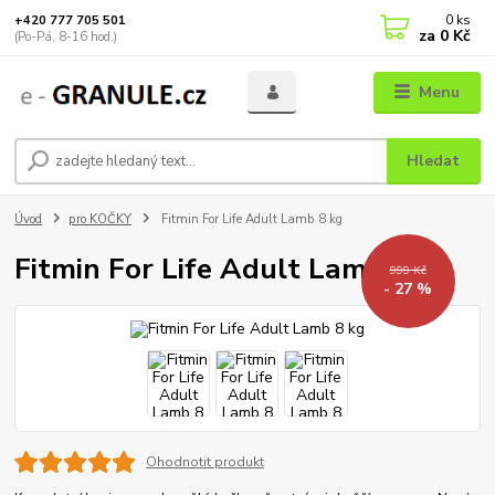
0
ks
+420 777 705 501
za
0 Kč
(Po-Pá, 8-16 hod.)
Menu
Hledat
Úvod
pro KOČKY
Fitmin For Life Adult Lamb 8 kg
Fitmin For Life Adult Lamb 8 kg
999 Kč
- 27 %
Ohodnotit produkt