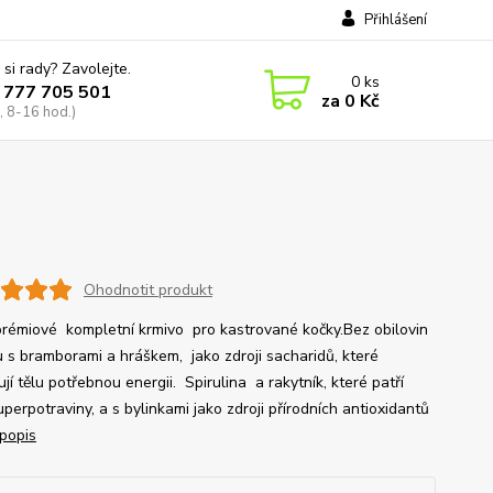
Přihlášení
 si rady? Zavolejte.
0
ks
 777 705 501
za
0 Kč
, 8-16 hod.)
Ohodnotit produkt
rémiové kompletní krmivo pro kastrované kočky.Bez obilovin
u s bramborami a hráškem, jako zdroji sacharidů, které
jí tělu potřebnou energii. Spirulina a rakytník, které patří
perpotraviny, a s bylinkami jako zdroji přírodních antioxidantů
 popis