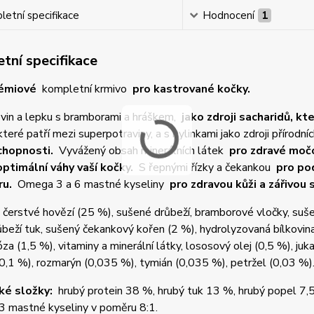
etní specifikace
Hodnocení
1
tní specifikace
émiové
kompletní krmivo
pro kastrované kočky.
ovin a lepku s bramborami a hráškem,
jako zdroji sacharidů, kt
 které patří mezi superpotraviny, a s bylinkami jako zdroji přírodn
chopnosti.
Vyvážený obsah minerálních látek
pro zdravé močo
optimální váhy vaší kočky.
S řepnými řízky a čekankou
pro pod
ru.
Omega 3 a 6 mastné kyseliny
pro zdravou kůži a zářivou s
čerstvé hovězí (25 %), sušené drůbeží, bramborové vločky, sušen
ůbeží tuk, sušený čekankový kořen (2 %), hydrolyzovaná bílkovina
óza (1,5 %), vitaminy a minerální látky, lososový olej (0,5 %), juka
(0,1 %), rozmarýn (0,035 %), tymián (0,035 %), petržel (0,03 %)
ké složky:
hrubý protein 38 %, hrubý tuk 13 %, hrubý popel 7,
3 mastné kyseliny v poměru 8:1.