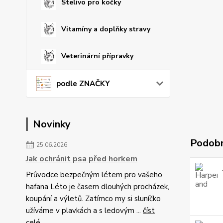
Stelivo pro kočky
Vitamíny a doplňky stravy
Veterinární přípravky
podle ZNAČKY
Novinky
Podobn
25.06.2026
Jak ochránit psa před horkem
Průvodce bezpečným létem pro vašeho
hafana Léto je časem dlouhých procházek,
koupání a výletů. Zatímco my si sluníčko
užíváme v plavkách a s ledovým ...
číst
celé