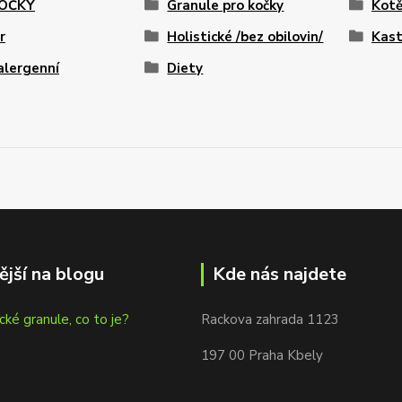
KOČKY
Granule pro kočky
Kot
r
Holistické /bez obilovin/
Kast
alergenní
Diety
ější na blogu
Kde nás najdete
cké granule, co to je?
Rackova zahrada 1123
197 00 Praha Kbely