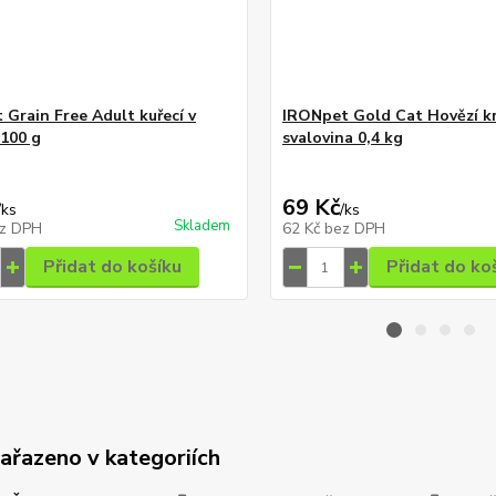
 Grain Free Adult kuřecí v
IRONpet Gold Cat Hovězí k
100 g
svalovina 0,4 kg
69 Kč
/
ks
/
ks
Skladem
z DPH
62 Kč
bez DPH
Přidat do košíku
Přidat do ko
zařazeno v kategoriích