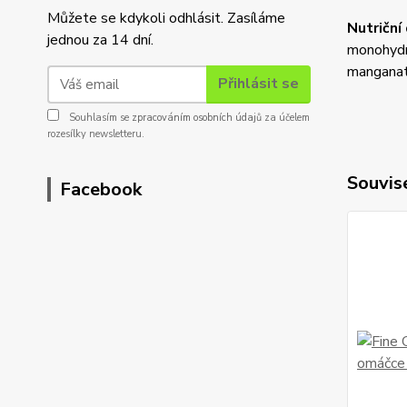
Můžete se kdykoli odhlásit. Zasíláme
Nutriční
jednou za 14 dní.
monohydrá
manganat
Přihlásit se
Souhlasím se
zpracováním osobních údajů
za účelem
rozesílky newsletteru.
Souvise
Facebook