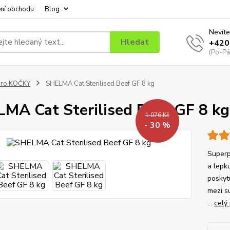
ní obchodu
Blog
Nevíte
Hledat
+420
(Po-Pá
pro KOČKY
SHELMA Cat Sterilised Beef GF 8 kg
MA Cat Sterilised Beef GF 8 kg
1 076 Kč
- 30 %
Superp
a lepk
poskytu
mezi su
...
celý