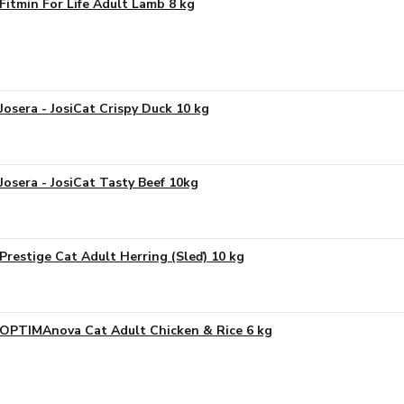
Fitmin For Life Adult Lamb 8 kg
Josera - JosiCat Crispy Duck 10 kg
Josera - JosiCat Tasty Beef 10kg
Prestige Cat Adult Herring (Sleď) 10 kg
OPTIMAnova Cat Adult Chicken & Rice 6 kg