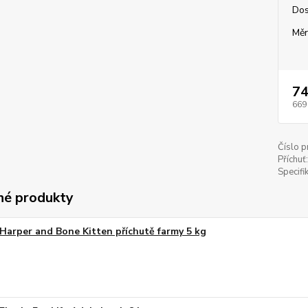
Dos
Měr
74
669
Číslo p
Příchuť:
Specifi
é produkty
Harper and Bone Kitten příchutě farmy 5 kg