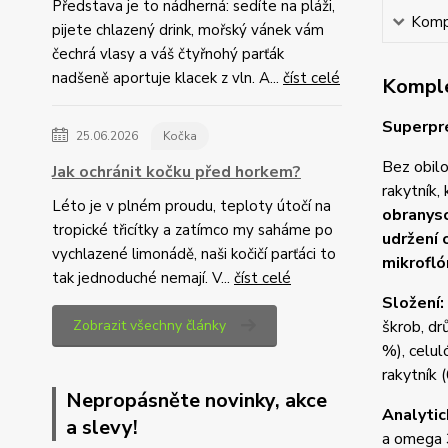
Představa je to nádherná: sedíte na pláži,
Kompl
pijete chlazený drink, mořský vánek vám
čechrá vlasy a váš čtyřnohý parťák
nadšeně aportuje klacek z vln. A...
číst celé
Komple
Superpr
25.06.2026
Kočka
Bez obil
Jak ochránit kočku před horkem?
rakytník,
Léto je v plném proudu, teploty útočí na
obranys
tropické třicítky a zatímco my saháme po
udržení 
vychlazené limonádě, naši kočičí parťáci to
mikrofló
tak jednoduché nemají. V...
číst celé
Složení:
Zobrazit všechny články
škrob, dr
%), celul
rakytník 
Nepropásněte novinky, akce
Analytic
a slevy!
a omega 