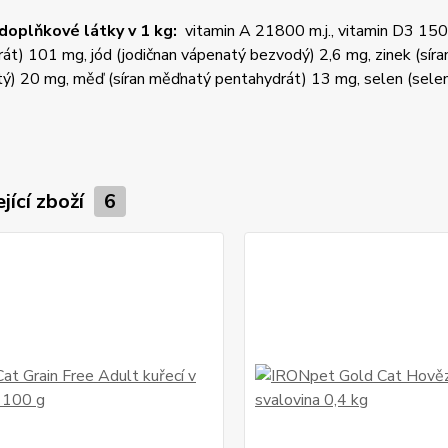
 doplňkové látky v 1 kg:
vitamin A 21800 m.j., vitamin D3 1500 
t) 101 mg, jód (jodičnan vápenatý bezvodý) 2,6 mg, zinek (sír
ý) 20 mg, měď (síran měďnatý pentahydrát) 13 mg, selen (selen
jící zboží
6