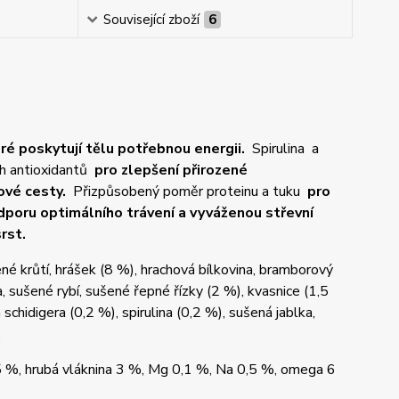
Související zboží
6
eré poskytují tělu potřebnou energii.
Spirulina a
ích antioxidantů
pro zlepšení přirozené
vé cesty.
Přizpůsobený poměr proteinu a tuku
pro
poru optimálního trávení a vyváženou střevní
rst.
é krůtí, hrášek (8 %), hrachová bílkovina, bramborový
, sušené rybí, sušené řepné řízky (2 %), kvasnice (1,5
 schidigera (0,2 %), spirulina (0,2 %), sušená jablka,
.
5 %, hrubá vláknina 3 %, Mg 0,1 %, Na 0,5 %, omega 6