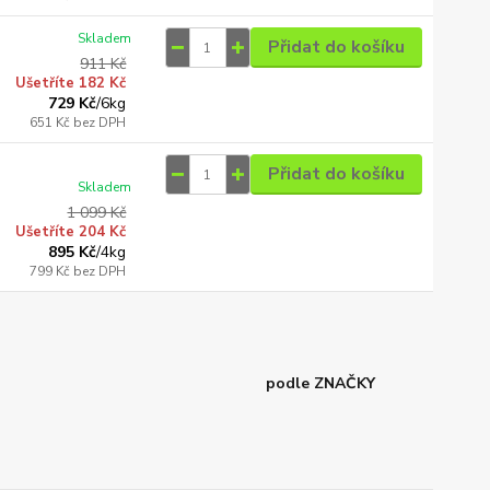
Skladem
Přidat do košíku
911 Kč
Ušetříte 182 Kč
729 Kč
/
6kg
651 Kč
bez DPH
Přidat do košíku
Skladem
1 099 Kč
Ušetříte 204 Kč
895 Kč
/
4kg
799 Kč
bez DPH
podle ZNAČKY