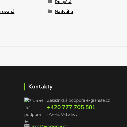
ě
Dospělá
rovaná
Nadváha
Kontakty
Zákaznická podpora e-granule.cz
+420 777 705 501
(Po-Pá, 8-16 hod.)
info@e-granule.cz