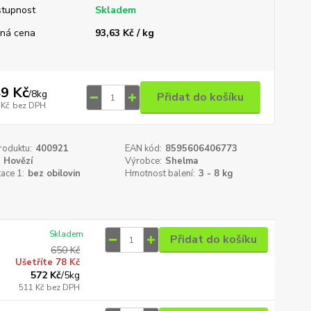
tupnost
Skladem
ná cena
93,63 Kč / kg
9 Kč
/
8kg
Přidat do košíku
 Kč
bez DPH
roduktu:
400921
EAN kód:
8595606406773
Hovězí
Výrobce:
Shelma
kace 1:
bez obilovin
Hmotnost balení:
3 - 8 kg
Skladem
Přidat do košíku
650 Kč
Ušetříte 78 Kč
572 Kč
/
5kg
511 Kč
bez DPH