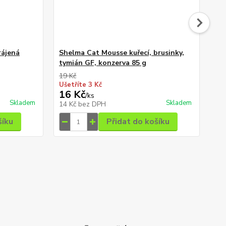
rájená
Shelma Cat Mousse kuřecí, brusinky,
SH
tymián GF, konzerva 85 g
om
19 Kč
16 
Ušetříte 3 Kč
Uše
16 Kč
12
/
ks
Skladem
Skladem
14 Kč
bez DPH
11
šíku
Přidat do košíku