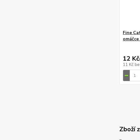
Fine Cat
omáčce 
12 Kč
11 Kč
be
Zboží 