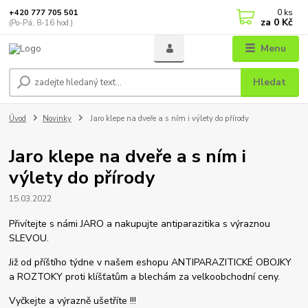
0
ks
+420 777 705 501
za
0 Kč
(Po-Pá, 8-16 hod.)
Menu
Hledat
Úvod
Novinky
Jaro klepe na dveře a s ním i výlety do přírody
Jaro klepe na dveře a s ním i
výlety do přírody
15.03.2022
Přivítejte s námi JARO a nakupujte antiparazitika s výraznou
SLEVOU.
Již od příštího týdne v našem eshopu ANTIPARAZITICKÉ OBOJKY
a ROZTOKY proti klíšťatům a blechám za velkoobchodní ceny.
Vyčkejte a výrazně ušetříte !!!