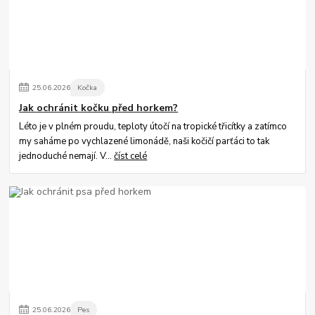
25
.
06
.
2026
Kočka
Jak ochránit kočku před horkem?
Léto je v plném proudu, teploty útočí na tropické třicítky a zatímco
my saháme po vychlazené limonádě, naši kočičí parťáci to tak
jednoduché nemají. V...
číst celé
25
.
06
.
2026
Pes