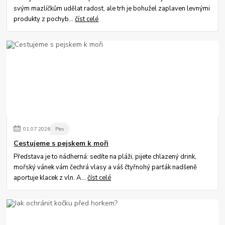
svým mazlíčkům udělat radost, ale trh je bohužel zaplaven levnými
produkty z pochyb...
číst celé
01
.
07
.
2026
Pes
Cestujeme s pejskem k moři
Představa je to nádherná: sedíte na pláži, pijete chlazený drink,
mořský vánek vám čechrá vlasy a váš čtyřnohý parťák nadšeně
aportuje klacek z vln. A...
číst celé