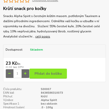
Ohodnotit produkt
Krůtí snack pro kočky
Snacks Alpha Spirit s čerstvým krůtím masem, potřebným Taurinem a
dalšími přírodními ingrediencemi. Odměňte vaší kočku a vzbuďte v ní
vzpomínky na divočinu. Složení: 55% čerstvé kuře, 20% čerstvé celé
ryby, 10% vepřová játra, hydrolyzovaný škrob, rostlinný glycerin
Analytické složení:hr...
celý popis
Dostupnost
Skladem
23 Kč
/
ks
21 Kč
bez DPH
Přidat do košíku
Číslo produktu:
500007
EAN kód:
8436586310073
Příchuť:
Krůtí
Výrobce:
Alpha Spirit
Specifikace 1:
bez obilovin
Hmotnost balení:
.0 - 100g