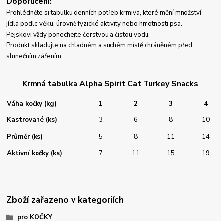
Doporučení:
Prohlédněte si tabulku denních potřeb krmiva, které mění množství
jídla podle věku, úrovně fyzické aktivity nebo hmotnosti psa.
Pejskovi vždy ponechejte čerstvou a čistou vodu.
Produkt skladujte na chladném a suchém místě chráněném před
slunečním zářením.
Krmná tabulka Alpha Spirit Cat Turkey Snacks
Váha kočky (kg)
1
2
3
4
Kastrované (ks)
3
6
8
10
Průměr (ks)
5
8
11
14
Aktivní kočky (ks)
7
11
15
19
Zboží zařazeno v kategoriích
pro KOČKY