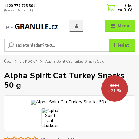
0
ks
+420 777 705 501
za
0 Kč
(Po-Pá, 8-16 hod.)
Menu
Hledat
Úvod
pro KOČKY
Alpha Spirit Cat Turkey Snacks 50 g
Alpha Spirit Cat Turkey Snacks
50 g
29 Kč
- 21 %