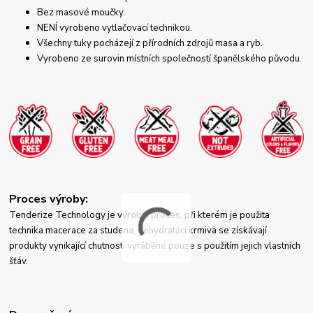
Bez masové moučky.
NENÍ vyrobeno vytlačovací technikou.
Všechny tuky pocházejí z přírodních zdrojů masa a ryb.
Vyrobeno ze surovin místních společností španělského původu.
Proces výroby:
Tenderize Technology je výrobní proces, při kterém je použita
technika ​​macerace za studena, dehydratací krmiva se získávají
produkty vynikající chutnosti vyráběné pouze s použitím jejich vlastních
šťáv.