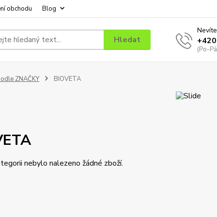
ní obchodu
Blog
Nevíte
Hledat
+420
(Po-Pá
podle ZNAČKY
BIOVETA
VETA
tegorii nebylo nalezeno žádné zboží.