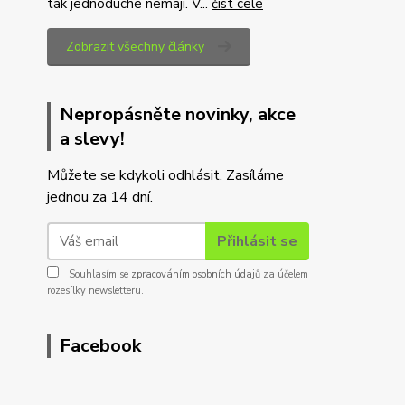
tak jednoduché nemají. V...
číst celé
Zobrazit všechny články
Nepropásněte novinky, akce
a slevy!
Můžete se kdykoli odhlásit. Zasíláme
jednou za 14 dní.
Přihlásit se
Souhlasím se
zpracováním osobních údajů
za účelem
rozesílky newsletteru.
Facebook