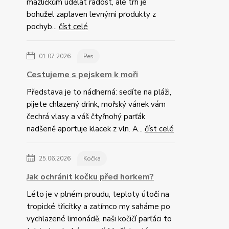
mazlíčkům udělat radost, ale trh je
bohužel zaplaven levnými produkty z
pochyb...
číst celé
01.07.2026
Pes
Cestujeme s pejskem k moři
Představa je to nádherná: sedíte na pláži,
pijete chlazený drink, mořský vánek vám
čechrá vlasy a váš čtyřnohý parťák
nadšeně aportuje klacek z vln. A...
číst celé
25.06.2026
Kočka
Jak ochránit kočku před horkem?
Léto je v plném proudu, teploty útočí na
tropické třicítky a zatímco my saháme po
vychlazené limonádě, naši kočičí parťáci to