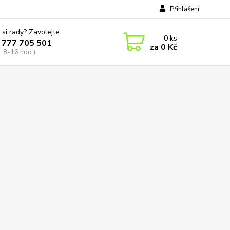
Přihlášení
 si rady? Zavolejte.
0
ks
 777 705 501
za
0 Kč
, 8-16 hod.)