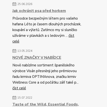
25.06.2026
Jak ochránit psa před horkem
Průvodce bezpečným létem pro vašeho
hafana Léto je časem dlouhých procházek,
koupání a výletů. Zatímco my si sluníčko
užíváme v plavkách a s ledovým ...
číst
celé
13.05.2024
NOVÉ ZNAČKY V NABÍDCE
Nově nabízíme sortiment španělského
výrobce Visán přesněnji jeho prémiovou
řadu krmiva OPTIMAnova, značku krmiv
Wellness Core a od počátku září také p...
číst celé
15.07.2022
Taste of the Wild, Essential Foods,