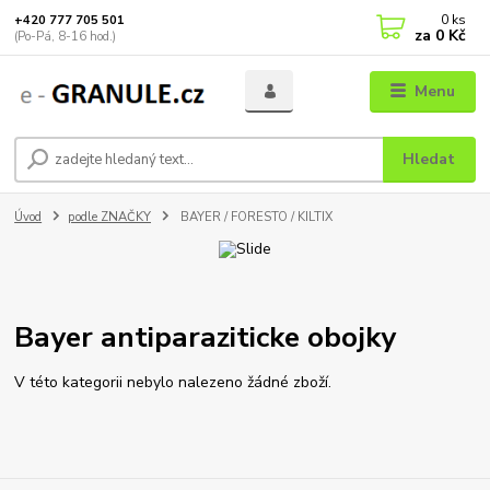
0
ks
+420 777 705 501
za
0 Kč
(Po-Pá, 8-16 hod.)
Menu
Hledat
Úvod
podle ZNAČKY
BAYER / FORESTO / KILTIX
Bayer antiparaziticke obojky
V této kategorii nebylo nalezeno žádné zboží.