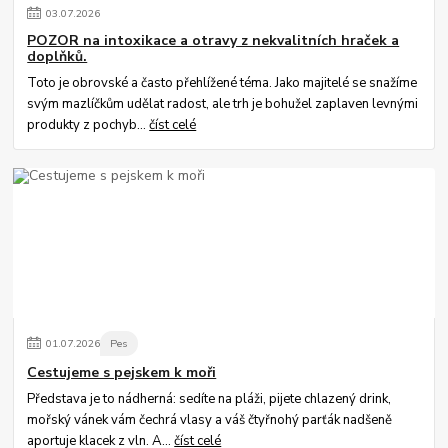
03
.
07
.
2026
POZOR na intoxikace a otravy z nekvalitních hraček a
doplňků.
Toto je obrovské a často přehlížené téma. Jako majitelé se snažíme
svým mazlíčkům udělat radost, ale trh je bohužel zaplaven levnými
produkty z pochyb...
číst celé
01
.
07
.
2026
Pes
Cestujeme s pejskem k moři
Představa je to nádherná: sedíte na pláži, pijete chlazený drink,
mořský vánek vám čechrá vlasy a váš čtyřnohý parťák nadšeně
aportuje klacek z vln. A...
číst celé