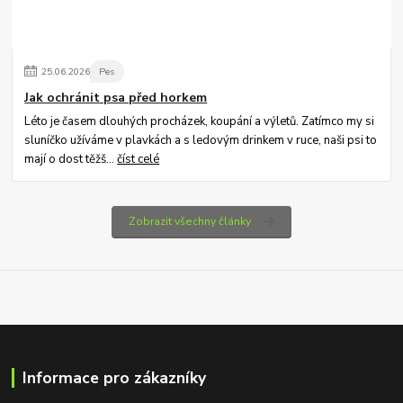
25
.
06
.
2026
Pes
Jak ochránit psa před horkem
Léto je časem dlouhých procházek, koupání a výletů. Zatímco my si
sluníčko užíváme v plavkách a s ledovým drinkem v ruce, naši psi to
mají o dost těžš...
číst celé
Zobrazit všechny články
Informace pro zákazníky