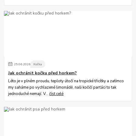
25
.
06
.
2026
Kočka
Jak ochránit kočku před horkem?
Léto je v plném proudu, teploty útočí na tropické třicítky a zatímco
my saháme po vychlazené limonádě, naši kočičí parťáci to tak
jednoduché nemají. V...
číst celé