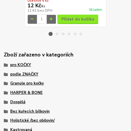
Ušetříte 4 Kč
Ušetříte 3 Kč
12 Kč
16 Kč
/
ks
/
ks
Skladem
11 Kč
bez DPH
14 Kč
bez D
Přidat do košíku
Zboží zařazeno v kategoriích
pro KOČKY
podle ZNAČKY
Granule pro kočky
HARPER & BONE
Dospělá
Bez kuřecích bílkovin
Holistické /bez obilovin/
Kastrovaná