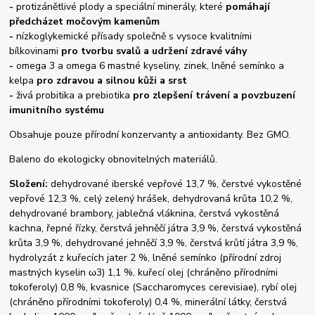
-
protizánětlivé plody a speciální minerály, které
pomáhají
předcházet močovým kamenům
-
nízkoglykemické přísady společně s vysoce kvalitními
bílkovinami
pro tvorbu svalů a udržení zdravé váhy
-
omega 3 a omega 6 mastné kyseliny, zinek, lněné semínko a
kelpa
pro zdravou a silnou kůži a srst
-
živá probitika a prebiotika
pro zlepšení trávení a povzbuzení
imunitního systému
Obsahuje pouze přírodní konzervanty a antioxidanty. Bez GMO.
Baleno do ekologicky obnovitelných materiálů.
Složení:
dehydrované iberské vepřové 13,7 %, čerstvé vykostěné
vepřové 12,3 %, celý zelený hrášek, dehydrovaná krůta 10,2 %,
dehydrované brambory, jablečná vláknina, čerstvá vykostěná
kachna, řepné řízky, čerstvá jehněčí játra 3,9 %, čerstvá vykostěná
krůta 3,9 %, dehydrované jehněčí 3,9 %, čerstvá krůtí játra 3,9 %,
hydrolyzát z kuřecích jater 2 %, lněné semínko (přírodní zdroj
mastných kyselin ω3) 1,1 %, kuřecí olej (chráněno přírodními
tokoferoly) 0,8 %, kvasnice (Saccharomyces cerevisiae), rybí olej
(chráněno přírodními tokoferoly) 0,4 %, minerální látky, čerstvá