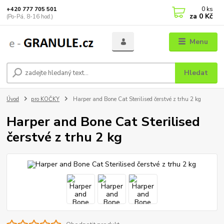
0
ks
+420 777 705 501
za
0 Kč
(Po-Pá, 8-16 hod.)
Menu
Hledat
Úvod
pro KOČKY
Harper and Bone Cat Sterilised čerstvé z trhu 2 kg
Harper and Bone Cat Sterilised
čerstvé z trhu 2 kg