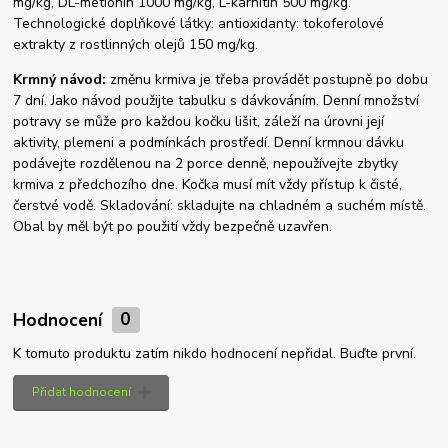
mg/kg, DL-metionin 1000 mg/kg, L-karnitin 500 mg/kg.
Technologické doplňkové látky: antioxidanty: tokoferolové
extrakty z rostlinných olejů 150 mg/kg.
Krmný návod:
změnu krmiva je třeba provádět postupně po dobu
7 dní. Jako návod použijte tabulku s dávkováním. Denní množství
potravy se může pro každou kočku lišit, záleží na úrovni její
aktivity, plemeni a podmínkách prostředí. Denní krmnou dávku
podávejte rozdělenou na 2 porce denně, nepoužívejte zbytky
krmiva z předchozího dne. Kočka musí mít vždy přístup k čisté,
čerstvé vodě. Skladování: skladujte na chladném a suchém místě.
Obal by měl být po použití vždy bezpečně uzavřen.
Hodnocení
0
K tomuto produktu zatím nikdo hodnocení nepřidal. Buďte první.
Přidat hodnocení