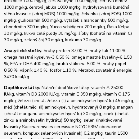
brokolice 1000 mg/kg, čerstvá dýně 1000 mg/kg, čerstvá mrkev
1000 mg/kg, čerstvá jablka 1000 mg/kg, hydrolyzovaná buněčná
stěna kvasnic (zdroj MOS) 1000 mg/kg, čekanka (zdroj FOS) 1000
mg/kg, glukosamin 500 mg/kg, výtažek z mandarinky 500 mg/kg,
chondroitin 300 mg/kg, Yucca schidigera 200 mg/kg, Řasa Kelpa
30 mg/kg, klikva celé plody 30 mg/kg, šípky (bohaté na vitamín C)
30 mg/kg, zelený čaj 30 mg/kg, kurkuma 30 mg/kg.
Analytické složky:
hrubý protein 37,00 %, hrubý tuk 11,00 %,
omega mastné kyseliny-3 0,50 %, omega mastné kyseliny-6 1,50
%, EPA + DHA 400 mg/kg, hrubá vláknina 5,00 %, hrubý popel
8,50 %, vápník 1,40 %, fosfor 1,10 %. Metabolizovatelná energie:
3470 kcal/kg.
Doplňkové látky:
Nutriční doplňkové látky: vitamín A 25000
IU/kg, vitamín D3 2000 IU/kg, vitamín E 350 mg/kg, vitamín C 175
mg/kg, železo (chelát železa (II) a aminokyselin hydrátu) 45 mg/kg,
měď (chelát mědi (II) aminokyselin, hydratovaný) 8 mg/kg, mangan
(chelát manganu aminokyselin hydrátu) 30 mg/kg, zinek (chelát
zinku a aminokyselin hydrátu) 50 mg/kg, selen (inaktivované
kvasinky Saccharomyces cerevisiae NCYC R397 obohacené
selenem, komplex selenových kvasinek) 0,2 mg/kg, taurin 1500