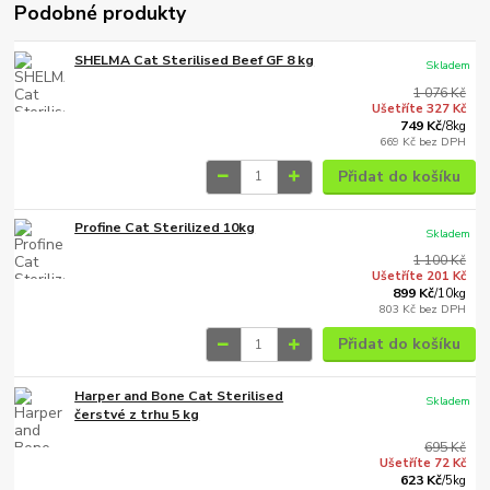
Podobné produkty
SHELMA Cat Sterilised Beef GF 8 kg
Skladem
1 076 Kč
Ušetříte 327 Kč
749 Kč
/
8kg
669 Kč
bez DPH
Přidat do košíku
Profine Cat Sterilized 10kg
Skladem
1 100 Kč
Ušetříte 201 Kč
899 Kč
/
10kg
803 Kč
bez DPH
Přidat do košíku
Harper and Bone Cat Sterilised
Skladem
čerstvé z trhu 5 kg
695 Kč
Ušetříte 72 Kč
623 Kč
/
5kg