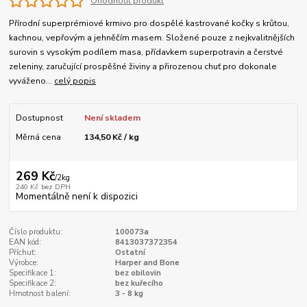
Ohodnotit produkt
Přírodní superprémiové krmivo pro dospělé kastrované kočky s krůtou,
kachnou, vepřovým a jehněčím masem. Složené pouze z nejkvalitnějších
surovin s vysokým podílem masa, přídavkem superpotravin a čerstvé
zeleniny, zaručující prospěšné živiny a přirozenou chuť pro dokonale
vyváženo...
celý popis
Dostupnost
Není skladem
Měrná cena
134,50 Kč / kg
269 Kč
/
2kg
240 Kč
bez DPH
Momentálně není k dispozici
Číslo produktu:
100073a
EAN kód:
8413037372354
Příchuť:
Ostatní
Výrobce:
Harper and Bone
Specifikace 1:
bez obilovin
Specifikace 2:
bez kuřecího
Hmotnost balení:
3 - 8 kg