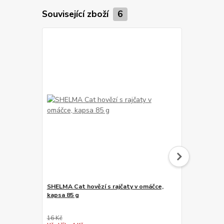
Související zboží
6
SHELMA Cat hovězí s rajčaty v omáčce,
Shelma Cat 
kapsa 85 g
rakytník GF,
g
16 Kč
19 Kč