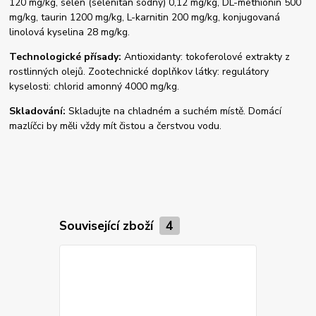
120 mg/kg, selen (selenitan sodný) 0,12 mg/kg, DL-methionin 500
mg/kg, taurin 1200 mg/kg, L-karnitin 200 mg/kg, konjugovaná
linolová kyselina 28 mg/kg.
Technologické přísady:
Antioxidanty: tokoferolové extrakty z
rostlinných olejů. Zootechnické doplňkov látky: regulátory
kyselosti: chlorid amonný 4000 mg/kg.
Skladování:
Skladujte na chladném a suchém místě. Domácí
mazlíčci by měli vždy mít čistou a čerstvou vodu.
Související zboží
4