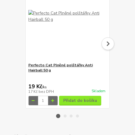
Perfecto Cat Plněné polštářky Anti
Fitmin For L
Hairball 50 g
pochoutka p
59 Kč
Ušetříte 10 K
19 Kč
49 Kč
/
ks
/
ks
Skladem
17 Kč
bez DPH
44 Kč
bez D
Přidat do košíku