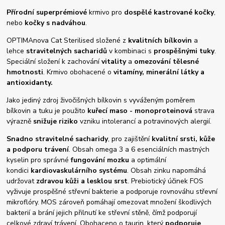
Přírodní superprémiové
krmivo pro
dospělé kastrované kočky
,
nebo
kočky s nadváhou
.
OPTIMAnova Cat Sterilised složené z
kvalitních bílkovin
a
lehce
stravitelných sacharidů
v kombinaci s
prospěšnými tuky
.
Speciální složení k zachování
vitality
a
omezování tělesné
hmotnosti
. Krmivo obohacené o
vitamíny, minerální látky a
antioxidanty.
Jako jediný zdroj živočišných bílkovin s vyváženým poměrem
bílkovin a tuku je použito
kuřecí maso - monoproteinová
strava
výrazně
snižuje riziko
vzniku intolerancí a potravinových alergií.
Snadno stravitelné sacharidy
, pro zajištění
kvalitní srsti, kůže
a podporu trávení
. Obsah omega 3 a 6 esenciálních mastných
kyselin pro správné
fungování mozku
a optimální
kondici
kardiovaskulárního systému
. Obsah zinku napomáhá
udržovat
zdravou kůži a lesklou srst
. Prebiotický účinek FOS
vyživuje prospěšné střevní bakterie a podporuje rovnováhu střevní
mikroflóry. MOS zároveň pomáhají omezovat množení škodlivých
bakterií a brání jejich přilnutí ke střevní stěně, čímž podporují
celkové zdraví trávení. Obohaceno o taurin, který
podporuje