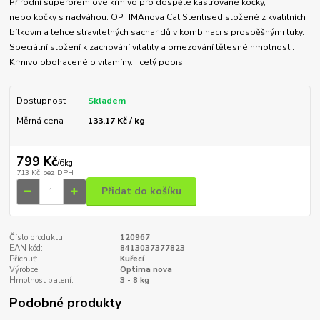
Přírodní superprémiové krmivo pro dospělé kastrované kočky,
nebo kočky s nadváhou. OPTIMAnova Cat Sterilised složené z kvalitních
bílkovin a lehce stravitelných sacharidů v kombinaci s prospěšnými tuky.
Speciální složení k zachování vitality a omezování tělesné hmotnosti.
Krmivo obohacené o vitamíny...
celý popis
Dostupnost
Skladem
Měrná cena
133,17 Kč / kg
799 Kč
/
6kg
713 Kč
bez DPH
Přidat do košíku
Číslo produktu:
120967
EAN kód:
8413037377823
Příchuť:
Kuřecí
Výrobce:
Optima nova
Hmotnost balení:
3 - 8 kg
Podobné produkty