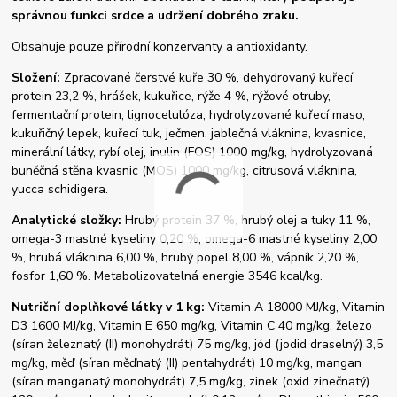
správnou funkci srdce a udržení dobrého zraku.
Obsahuje pouze přírodní konzervanty a antioxidanty.
Složení:
Zpracované čerstvé kuře 30 %, dehydrovaný kuřecí
protein 23,2 %, hrášek, kukuřice, rýže 4 %, rýžové otruby,
fermentační protein, lignocelulóza, hydrolyzované kuřecí maso,
kukuřičný lepek, kuřecí tuk, ječmen, jablečná vláknina, kvasnice,
minerální látky, rybí olej, inulin (FOS) 1000 mg/kg, hydrolyzovaná
buněčná stěna kvasnic (MOS) 1000 mg/kg, citrusová vláknina,
yucca schidigera.
Analytické složky:
Hrubý protein 37 %, hrubý olej a tuky 11 %,
omega-3 mastné kyseliny 0,20 %, omega-6 mastné kyseliny 2,00
%, hrubá vláknina 6,00 %, hrubý popel 8,00 %, vápník 2,20 %,
fosfor 1,60 %. Metabolizovatelná energie 3546 kcal/kg.
Nutriční doplňkové látky v 1 kg:
Vitamin A 18000 MJ/kg, Vitamin
D3 1600 MJ/kg, Vitamin E 650 mg/kg, Vitamin C 40 mg/kg, železo
(síran železnatý (II) monohydrát) 75 mg/kg, jód (jodid draselný) 3,5
mg/kg, měď (síran měďnatý (II) pentahydrát) 10 mg/kg, mangan
(síran manganatý monohydrát) 7,5 mg/kg, zinek (oxid zinečnatý)