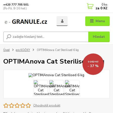
0
ks
+420 777 705 501
za
0 Kč
(Po-Pá, 8-16 hod.)
Menu
Hledat
Úvod
pro KOČKY
OPTIMAnova Cat Sterilised 6 kg
OPTIMAnova Cat Sterilised 6 kg
1 262 Kč
- 37 %
Ohodnotit produkt