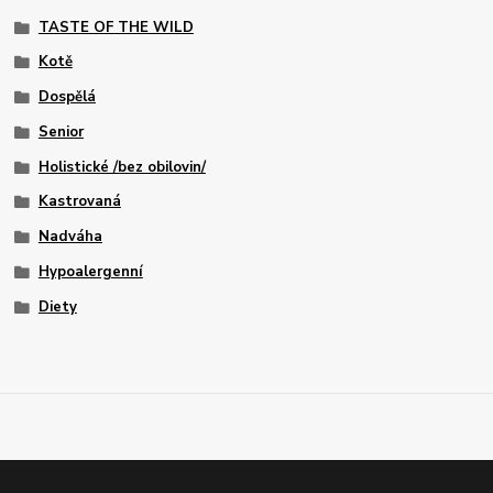
TASTE OF THE WILD
Kotě
Dospělá
Senior
Holistické /bez obilovin/
Kastrovaná
Nadváha
Hypoalergenní
Diety