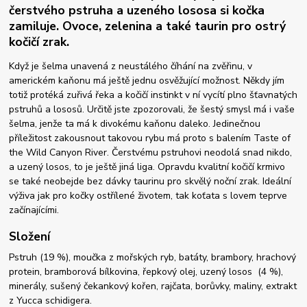
čerstvého pstruha a uzeného lososa si kočka
zamiluje. Ovoce, zelenina a také taurin pro ostrý
kočičí zrak.
Když je šelma unavená z neustálého číhání na zvěřinu, v
americkém kaňonu má ještě jednu osvěžující možnost. Někdy jím
totiž protéká zuřivá řeka a kočičí instinkt v ní vycítí plno šťavnatých
pstruhů a lososů. Určitě jste zpozorovali, že šestý smysl má i vaše
šelma, jenže ta má k divokému kaňonu daleko. Jedinečnou
příležitost zakousnout takovou rybu má proto s balením Taste of
the Wild Canyon River. Čerstvému pstruhovi neodolá snad nikdo,
a uzený losos, to je ještě jiná liga. Opravdu kvalitní kočičí krmivo
se také neobejde bez dávky taurinu pro skvělý noční zrak. Ideální
výživa jak pro kočky ostřílené životem, tak koťata s lovem teprve
začínajícími.
Složení
Pstruh (19 %), moučka z mořských ryb, batáty, brambory, hrachový
protein, bramborová bílkovina, řepkový olej, uzený losos (4 %),
minerály, sušený čekankový kořen, rajčata, borůvky, maliny, extrakt
z Yucca schidigera.