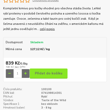
Ohodnotit produkt
Kompletní krmivo pro kočky vhodné pro všechna stádia života. Lehké
rybí proteiny v podobě čerstvého pstruha a uzeného lososa si kočka
zamiluje. Ovoce, zelenina a také taurin pro ostrý kočičí zrak. Když je
šelma unavená z neustálého číhání na zvěřinu, v americkém kaňonu má
ještě jednu osvěžující m...
celý popis
Dostupnost
Skladem
Měrná cena
127,12 Kč / kg
839 Kč
/
6,6kg
749 Kč
bez DPH
Přidat do košíku
Číslo produktu:
100100
EAN kód:
074198614301
Příchuť:
Rybí
Výrobce:
Taste of the Wild
Specifikace 1:
bez obilovin
Hmotnost balení:
3 - 8 kg