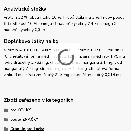
Analytické složky
Protein 32 %, obsah tuku 16 %, hrubá vláknina 3 %, hrubý popel
8 %, vlhkost 10 %, omega 6 mastné kyseliny 2,4 %, omega 3
mastné kyseliny 0,3 %.
Doplňkové látky na kg
Vitamin A 10000 IU, vitamin D3 750 IU, vitamin E 150 IU, taurin 0,1
%, chelátová forma mědi hydrát 1,125 mg, síran měďnatý 1,75 mg,
jodid draselný 1,782 mg, chelátová forma manganu 2,1 mg, oxid
manganatý 7,7 mg, síran manganatý 4,48 mg, chelátová forma
zinku 9 mg, síran zinečnatý 21,3 mg, seleničitan sodný 0,018 mg.
Zboží zařazeno v kategoriích
pro KOČKY
podle ZNAČKY
Granule pro kočky