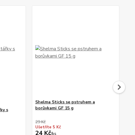
Shelma Sticks se pstruhem a
Sh
borůvkami GF 15 g
ra
ky s
bo
29 Kč
19 
Ušetříte 5 Kč
Uše
24 Kč
16
/
ks