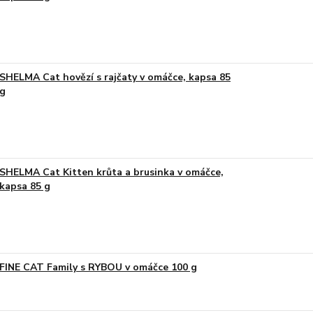
SHELMA Cat hovězí s rajčaty v omáčce, kapsa 85
g
SHELMA Cat Kitten krůta a brusinka v omáčce,
kapsa 85 g
FINE CAT Family s RYBOU v omáčce 100 g