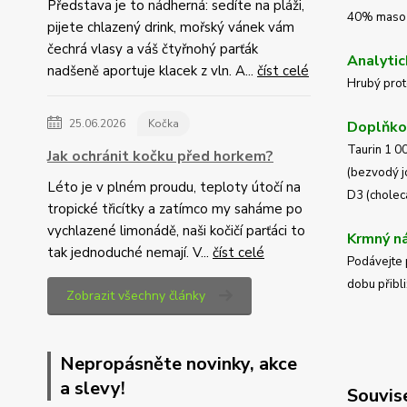
Představa je to nádherná: sedíte na pláži,
40% maso a
pijete chlazený drink, mořský vánek vám
čechrá vlasy a váš čtyřnohý parťák
Analytic
nadšeně aportuje klacek z vln. A...
číst celé
Hrubý prot
25.06.2026
Kočka
Doplňkov
Taurin 1 0
Jak ochránit kočku před horkem?
(bezvodý j
Léto je v plném proudu, teploty útočí na
D3 (choleca
tropické třicítky a zatímco my saháme po
vychlazené limonádě, naši kočičí parťáci to
Krmný n
tak jednoduché nemají. V...
číst celé
Podávejte 
dobu přibli
Zobrazit všechny články
Nepropásněte novinky, akce
a slevy!
Souvise