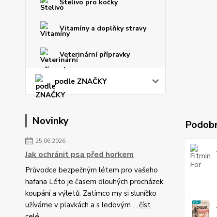
Stelivo pro kočky
Vitamíny a doplňky stravy
Veterinární přípravky
podle ZNAČKY
Novinky
Podobn
25.06.2026
Jak ochránit psa před horkem
Průvodce bezpečným létem pro vašeho
hafana Léto je časem dlouhých procházek,
koupání a výletů. Zatímco my si sluníčko
užíváme v plavkách a s ledovým ...
číst
celé