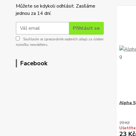
Můžete se kdykoli odhlásit. Zasíláme
jednou za 14 dní.
Přihlásit se
Souhlasím se
zpracováním osobních údajů
za účelem
rozesílky newsletteru.
Facebook
Alpha S
29 Kč
Ušetříte
23 Kč