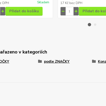
Skladem
z DPH
17 Kč
bez DPH
Přidat do košíku
Přidat do ko
zařazeno v kategoriích
KOČKY
podle ZNAČKY
Konz