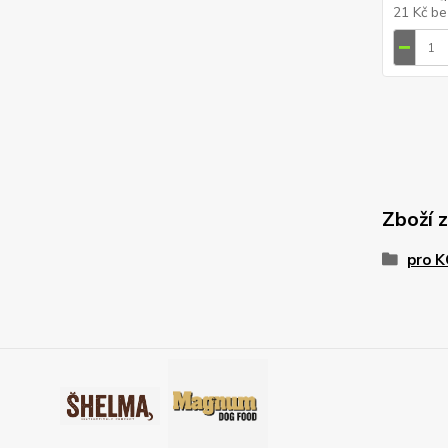
21 Kč
be
Zboží 
pro 