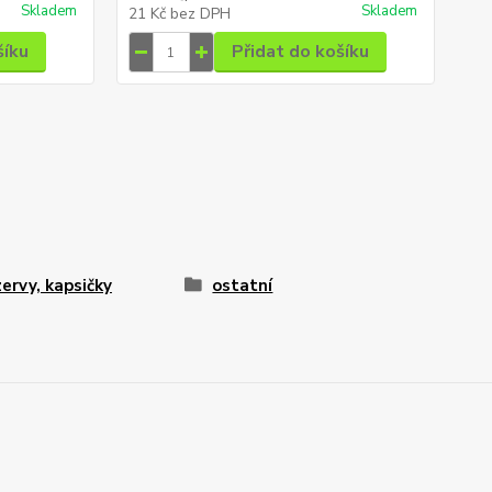
Skladem
Skladem
21 Kč
bez DPH
14
šíku
Přidat do košíku
ervy, kapsičky
ostatní