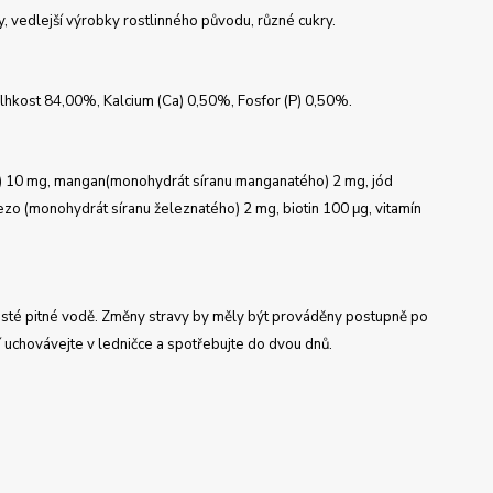
 vedlejší výrobky rostlinného původu, různé cukry.
lhkost 84,00%, Kalcium (Ca) 0,50%, Fosfor (P) 0,50%.
atý) 10 mg, mangan(monohydrát síranu manganatého) 2 mg, jód
ezo (monohydrát síranu železnatého) 2 mg, biotin 100 μg, vitamín
isté pitné vodě.
Změny stravy by měly být prováděny postupně po
 uchovávejte v ledničce a spotřebujte do dvou dnů.