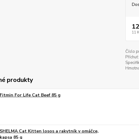
Dos
12
11 
Číslo p
Příchuť:
Specifi
Hmotno
é produkty
Fitmin For Life Cat Beef 85 g
SHELMA Cat Kitten losos a rakytník v omáčce,
kapsa 85 g