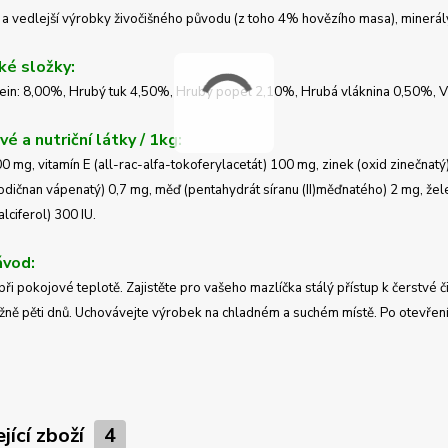
 vedlejší výrobky živočišného původu (z toho 4% hovězího masa), minerály,
ké složky:
ein: 8,00%, Hrubý tuk 4,50%, Hrubý popel 2,10%, Hrubá vláknina 0,50%, V
é a nutriční látky / 1kg:
00 mg, vitamín E (all-rac-alfa-tokoferylacetát) 100 mg, zinek (oxid zinečn
odičnan vápenatý) 0,7 mg, měď (pentahydrát síranu (II)měďnatého) 2 mg, žel
lciferol) 300 IU.
ávod:
při pokojové teplotě.
Zajistěte pro vašeho mazlíčka stálý přístup k čerstvé č
žně pěti dnů.
Uchovávejte výrobek na chladném a suchém místě.
Po otevření
jící zboží
4