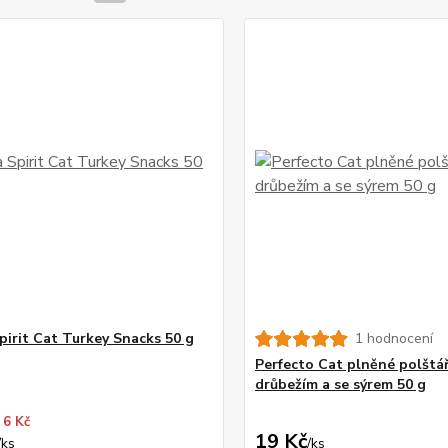
pirit Cat Turkey Snacks 50 g
1 hodnocení
Perfecto Cat plněné polštář
drůbežím a se sýrem 50 g
 6 Kč
19 Kč
/
ks
/
ks