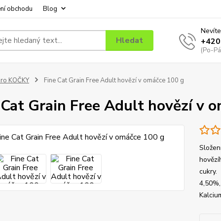
ní obchodu
Blog
Nevíte
Hledat
+420
(Po-Pá
pro KOČKY
Fine Cat Grain Free Adult hovězí v omáčce 100 g
 Cat Grain Free Adult hovězí v 
Složen
hovězí
cukry.
4,50%,
Kalciu