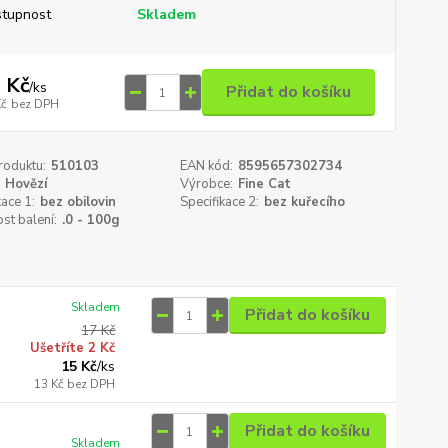
tupnost
Skladem
 Kč
/
ks
Přidat do košíku
Kč
bez DPH
roduktu:
510103
EAN kód:
8595657302734
Hovězí
Výrobce:
Fine Cat
kace 1:
bez obilovin
Specifikace 2:
bez kuřecího
st balení:
.0 - 100g
Skladem
Přidat do košíku
17 Kč
Ušetříte 2 Kč
15 Kč
/
ks
13 Kč
bez DPH
Přidat do košíku
Skladem