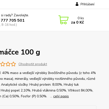
Přihlášení
 si rady? Zavolejte.
0
ks
 777 705 501
za
0 Kč
, 8-16 hod.)
omáčce 100 g
Ohodnotit produkt
í: 40% maso a vedlejší výrobky živočišného původu (z toho 4%
ho masa), minerály, vedlejší výrobky rostlinného původu, různé
 Analytické složky: Hrubý protein: 8,00%, Hrubý tuk
 Hrubý popel 2,10%, Hrubá vláknina 0,50%, Vlhkost 84,00%,
m (Ca) 0,50%, Fosfor (P) 0,50%. ...
celý popis