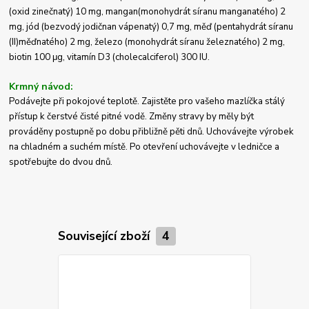
(oxid zinečnatý) 10 mg, mangan(monohydrát síranu manganatého) 2
mg, jód (bezvodý jodičnan vápenatý) 0,7 mg, měď (pentahydrát síranu
(II)měďnatého) 2 mg, železo (monohydrát síranu železnatého) 2 mg,
biotin 100 μg, vitamín D3 (cholecalciferol) 300 IU.
Krmný návod:
Podávejte při pokojové teplotě.
Zajistěte pro vašeho mazlíčka stálý
přístup k čerstvé čisté pitné vodě.
Změny stravy by měly být
prováděny postupně po dobu přibližně pěti dnů.
Uchovávejte výrobek
na chladném a suchém místě.
Po otevření uchovávejte v ledničce a
spotřebujte do dvou dnů.
Související zboží
4