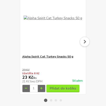
Alpha Spirit Cat Turkey Snacks 50 g
Perfecto Ca
a se sýrem 
29 Kč
Ušetříte 6 Kč
23 Kč
19 Kč
/
ks
/
ks
Skladem
21 Kč
bez DPH
17 Kč
bez D
Přidat do košíku