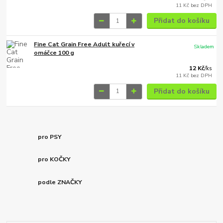
11 Kč
bez DPH
Přidat do košíku
Fine Cat Grain Free Adult kuřecí v
Skladem
omáčce 100 g
12 Kč
/
ks
11 Kč
bez DPH
Přidat do košíku
pro PSY
pro KOČKY
podle ZNAČKY