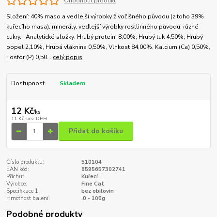
Ohodnotit produkt
Složení: 40% maso a vedlejší výrobky živočišného původu (z toho 39%
kuřecího masa), minerály, vedlejší výrobky rostlinného původu, různé
cukry. Analytické složky: Hrubý protein: 8,00%, Hrubý tuk 4,50%, Hrubý
popel 2,10%, Hrubá vláknina 0,50%, Vlhkost 84,00%, Kalcium (Ca) 0,50%,
Fosfor (P) 0,50...
celý popis
Dostupnost
Skladem
12 Kč
/
ks
11 Kč
bez DPH
Přidat do košíku
Číslo produktu:
510104
EAN kód:
8595657302741
Příchuť:
Kuřecí
Výrobce:
Fine Cat
Specifikace 1:
bez obilovin
Hmotnost balení:
.0 - 100g
Podobné produkty