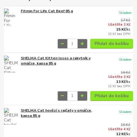
Fitmin For Life Cat Beef 85 g
Skladem
17 Kč
Ušetříte 2 Kč
15 Kč
/
ks
13 Kč
bez DPH
Přidat do košíku
SHELMA Cat Kitten losos a rakytník v
Skladem
omáčce, kapsa 85 g
16 Kč
Ušetříte 3 Kč
13 Kč
/
ks
12 Kč
bez DPH
Přidat do košíku
SHELMA Cat hovězí s rajčaty v omáčce,
Skladem
kapsa 85 g
16 Kč
Ušetříte 4 Kč
12 Kč
/
ks