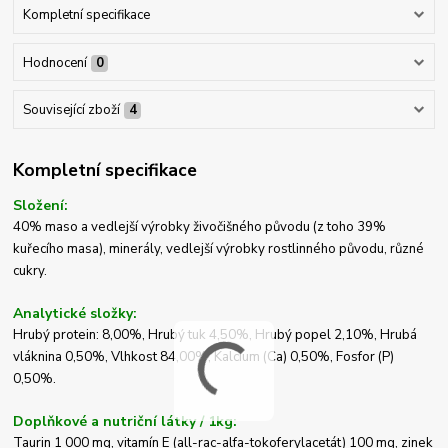
Kompletní specifikace
Hodnocení
0
Související zboží
4
Kompletní specifikace
Složení:
40% maso a vedlejší výrobky živočišného původu (z toho 39%
kuřecího masa), minerály, vedlejší výrobky rostlinného původu, různé
cukry.
Analytické složky:
Hrubý protein: 8,00%, Hrubý tuk 4,50%, Hrubý popel 2,10%, Hrubá
vláknina 0,50%, Vlhkost 84,00%, Kalcium (Ca) 0,50%, Fosfor (P)
0,50%.
Doplňkové a nutriční látky / 1kg:
Taurin 1 000 mg, vitamín E (all-rac-alfa-tokoferylacetát) 100 mg, zinek