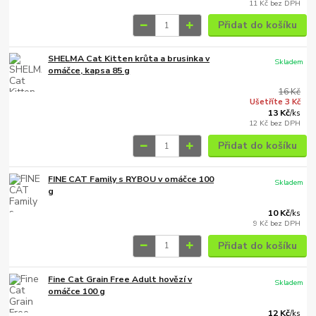
11 Kč
bez DPH
Přidat do košíku
SHELMA Cat Kitten krůta a brusinka v
Skladem
omáčce, kapsa 85 g
16 Kč
Ušetříte 3 Kč
13 Kč
/
ks
12 Kč
bez DPH
Přidat do košíku
FINE CAT Family s RYBOU v omáčce 100
Skladem
g
10 Kč
/
ks
9 Kč
bez DPH
Přidat do košíku
Fine Cat Grain Free Adult hovězí v
Skladem
omáčce 100 g
12 Kč
/
ks