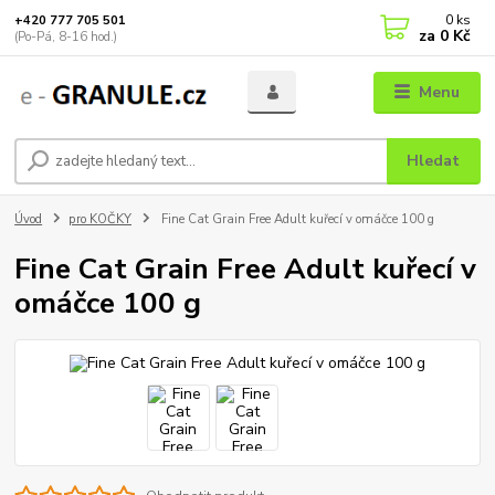
0
ks
+420 777 705 501
za
0 Kč
(Po-Pá, 8-16 hod.)
Menu
Hledat
Úvod
pro KOČKY
Fine Cat Grain Free Adult kuřecí v omáčce 100 g
Fine Cat Grain Free Adult kuřecí v
omáčce 100 g