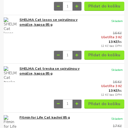
Přidat do košíku
SHELMA Cat losos se spirulinou v
Skladem
omáčce, kapsa 85 g
16 Kč
Ušetříte 3 Kč
13 Kč
/
ks
12 Kč
bez DPH
Přidat do košíku
SHELMA Cat treska se spirulinou v
Skladem
omáčce, kapsa 85 g
16 Kč
Ušetříte 3 Kč
13 Kč
/
ks
12 Kč
bez DPH
Přidat do košíku
Fitmin for Life Cat kachní 85 g
Skladem
17 Kč