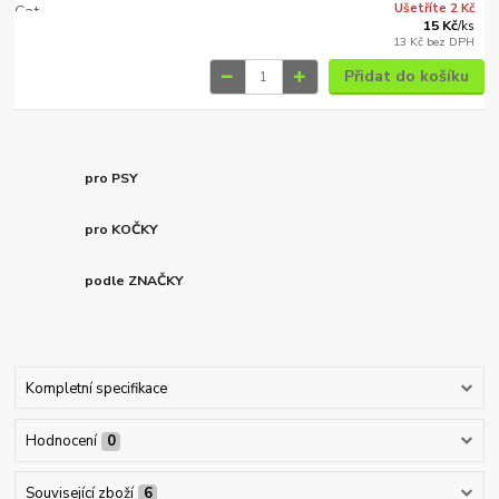
Ušetříte 2 Kč
15 Kč
/
ks
13 Kč
bez DPH
Přidat do košíku
pro PSY
pro KOČKY
podle ZNAČKY
Kompletní specifikace
Hodnocení
0
Související zboží
6