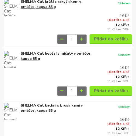
SHELMA Cat krůtí s rakytníkem v
Skladem
omáčce, kapsa 85 g
16 Kč
Ušetříte 4 Kč
12 Kč
/
ks
11 Kč
bez DPH
Přidat do košíku
SHELMA Cat hovězí s rajčaty v omáčce,
Skladem
kapsa 85 g
16 Kč
Ušetříte 4 Kč
12 Kč
/
ks
11 Kč
bez DPH
Přidat do košíku
SHELMA Cat kachní s brusinkami v
Skladem
omáčce, kapsa 85 g
16 Kč
Ušetříte 4 Kč
12 Kč
/
ks
11 Kč
bez DPH