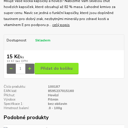
Miluje Vaše kočka kapsičky a hovězí? Nabízíme Vám skvělou chuť
hovězích kapsiček, které obsahují až 82 % masa. Lahodné krmivo za
super cenu. Navíc se jedná o funkční kapsičky, které jsou doplněné
taurinem pro dobrý zrak, nezbytnými minerály pro zdravé kosti a
vitamínem E pro podporu p...
celý popis
Dostupnost
Skladem
15 Kč
/
ks
13 Kč
bez DPH
Přidat do košíku
Číslo produktu:
100187
EAN kód:
8595237015160
Příchuť:
Hovězí
Výrobce:
Fitmin
Specifikace 1:
bez obilovin
Hmotnost balení:
.0 - 100g
Podobné produkty