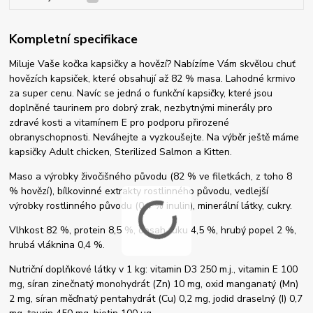
Kompletní specifikace
Miluje Vaše kočka kapsičky a hovězí? Nabízíme Vám skvělou chuť
hovězích kapsiček, které obsahují až 82 % masa. Lahodné krmivo
za super cenu. Navíc se jedná o funkční kapsičky, které jsou
doplněné taurinem pro dobrý zrak, nezbytnými minerály pro
zdravé kosti a vitamínem E pro podporu přirozené
obranyschopnosti. Neváhejte a vyzkoušejte. Na výběr ještě máme
kapsičky Adult chicken, Sterilized Salmon a Kitten.
Maso a výrobky živočišného původu (82 % ve filetkách, z toho 8
% hovězí), bílkovinné extrakty rostlinného původu, vedlejší
výrobky rostlinného původu (0,4 % inulin), minerální látky, cukry.
Vlhkost 82 %, protein 8,5 %, obsah tuku 4,5 %, hrubý popel 2 %,
hrubá vláknina 0,4 %.
Nutriční doplňkové látky v 1 kg: vitamin D3 250 m.j., vitamin E 100
mg, síran zinečnatý monohydrát (Zn) 10 mg, oxid manganatý (Mn)
2 mg, síran měďnatý pentahydrát (Cu) 0,2 mg, jodid draselný (I) 0,7