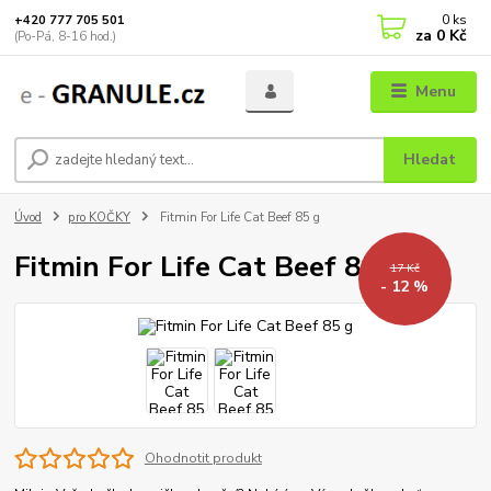
0
ks
+420 777 705 501
za
0 Kč
(Po-Pá, 8-16 hod.)
Menu
Hledat
Úvod
pro KOČKY
Fitmin For Life Cat Beef 85 g
Fitmin For Life Cat Beef 85 g
17 Kč
- 12 %
Ohodnotit produkt