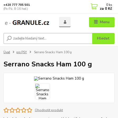
0
ks
+420 777 705 501
za
0 Kč
(Po-Pá, 8-16 hod.)
Menu
Hledat
Úvod
pro PSY
Serrano Snacks Ham 100 g
Serrano Snacks Ham 100 g
Ohodnotit produkt