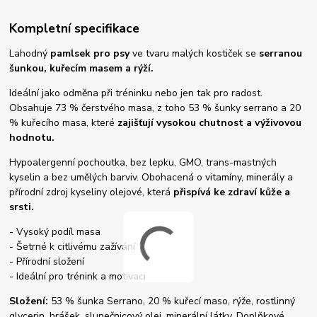
Kompletní specifikace
Lahodný
pamlsek pro psy
ve tvaru malých kostiček se
serranou
šunkou, kuřecím masem a rýží.
Ideální jako odměna při tréninku nebo jen tak pro radost.
Obsahuje 73 % čerstvého masa, z toho 53 % šunky serrano a 20
% kuřecího masa, které
zajišťují vysokou chutnost a výživovou
hodnotu.
Hypoalergenní pochoutka, bez lepku, GMO, trans-mastných
kyselin a bez umělých barviv. Obohacená o vitamíny, minerály a
přírodní zdroj kyseliny olejové, která
přispívá ke zdraví kůže a
srsti.
- Vysoký podíl masa
- Šetrné k citlivému zažívání
- Přírodní složení
- Ideální pro trénink a motivaci
Složení:
53 % šunka Serrano, 20 % kuřecí maso, rýže, rostlinný
glycerin, hrášek, slunečnicový olej, minerální látky. Doplňkové