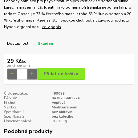
Lahodný pamlsek pro psy ve tvaru malých kostiček se serranou šunkou,
kuřecím masem a rýží. Ideální jako odměna při tréninku nebo jen tak pro
radost. Obsahuje 73 % čerstvého masa, z toho 53 % šunky serrano a 20
% kuřecího masa, které zajišťují vysokou chutnost a výživovou hodnotu.
Hypoalergenní poc...
celý popis
Dostupnost
Skladem
29 Kč
/
ks
26 Kč
bez DPH
Přidat do košíku
Číslo produktu:
499099
EAN kód:
8430235681224
Příchuť:
Vepřová
Výrobce:
Mediterranean
Specifikace 1:
bez obilovin
Specifikace 2:
bez kuřecího
Hmotnost balení:
.0 - 100g
Podobné produkty