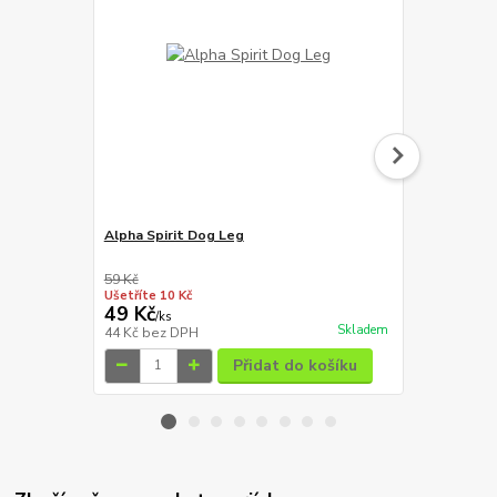
Alpha Spirit Dog Leg
Magnum Duc
59 Kč
129 Kč
Ušetříte 10 Kč
Ušetříte 20 K
49 Kč
109 Kč
/
ks
/
ks
Skladem
44 Kč
bez DPH
97 Kč
bez D
Přidat do košíku