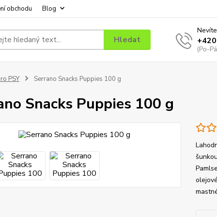
ní obchodu
Blog
Nevíte
Hledat
+420
(Po-Pá
ro PSY
Serrano Snacks Puppies 100 g
ano Snacks Puppies 100 g
Lahodn
šunkou
Pamlse
olejov
mastné