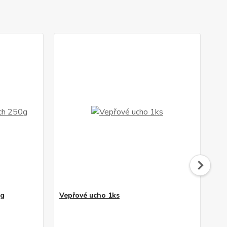
0g
Vepřové ucho 1ks
Ma