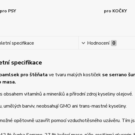
pro PSY
pro KOČKY
etní specifikace
Hodnocení
0
tní specifikace
pamlsek pro štěňata
ve tvaru malých kostiček
se serrano šu
o masa.
 obsahem vitamínů a minerálů a přírodní zdroj kyseliny olejové.
, umělých barviv, neobsahují GMO ani trans-mastné kyseliny.
 možné opětovně uzavřít pomocí vzduchotěsného uzávěru. Tím js