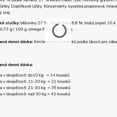
42 % šunka Serrano, 27 % kuřecí maso, rýže, rostlinný glycerin, 
 látky. Doplňkové látky: Konzervanty: kyselina propionová, mrav
 olej.
ké složky:
bílkoviny 27 %, Obsah tuku 8,8 %, hrubý popel 10,4 
0,73 g / 100 g, omega 9 1,47 g / 100 g.
ená denní dávka:
Krmte několik pamlsků podle libosti pro zába
ená denní dávka:
a v dospělosti: do10 kg = 14 kousků
a v dospělosti: 11-20 kg = 21 kousků
a v dospělosti: 21-30 kg = 35 kousků
a v dospělosti: nad 30 kg = 42 kousků