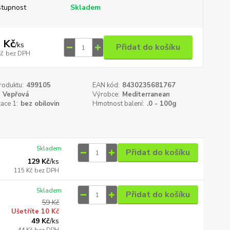
tupnost
Skladem
 Kč
/
ks
Přidat do košíku
Kč
bez DPH
roduktu:
499105
EAN kód:
8430235681767
Vepřová
Výrobce:
Mediterranean
kace 1:
bez obilovin
Hmotnost balení:
.0 - 100g
Skladem
Přidat do košíku
129 Kč
/
ks
115 Kč
bez DPH
Skladem
Přidat do košíku
59 Kč
Ušetříte 10 Kč
49 Kč
/
ks