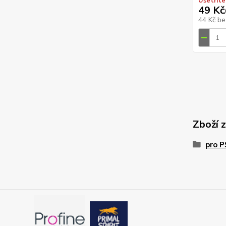
Ušetříte
49 Kč
44 Kč
be
Zboží 
pro 