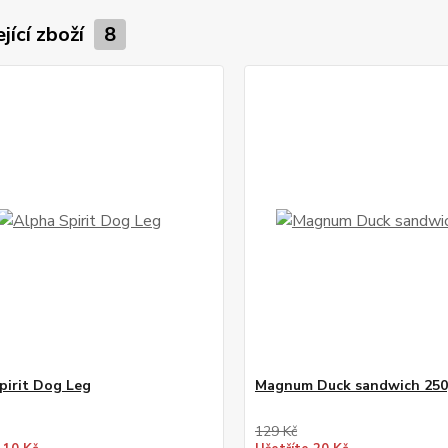
jící zboží
8
pirit Dog Leg
Magnum Duck sandwich 25
129 Kč