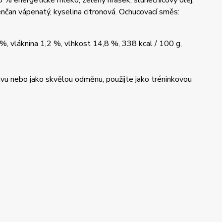
8 % energetické mléko, zelený hrášek, slunečnicový olej,
enčan vápenatý, kyselina citronová. Ochucovací směs:
%, vláknina 1,2 %, vlhkost 14,8 %, 338 kcal / 100 g,
vu nebo jako skvělou odměnu, použijte jako tréninkovou