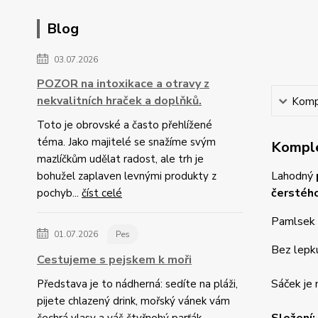
Blog
03.07.2026
POZOR na intoxikace a otravy z
nekvalitních hraček a doplňků.
Kompl
Toto je obrovské a často přehlížené
téma. Jako majitelé se snažíme svým
Komple
mazlíčkům udělat radost, ale trh je
Lahodný
bohužel zaplaven levnými produkty z
čerstéh
pochyb...
číst celé
Pamlsek s
01.07.2026
Pes
Bez lepku
Cestujeme s pejskem k moři
Sáček je
Představa je to nádherná: sedíte na pláži,
pijete chlazený drink, mořský vánek vám
čechrá vlasy a váš čtyřnohý parťák