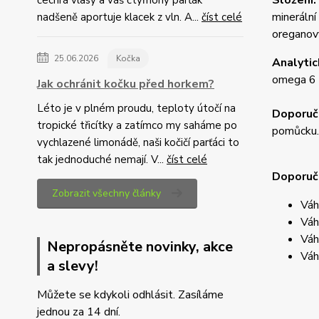
Složení:
minerální
nadšeně aportuje klacek z vln. A...
číst celé
oreganový
25.06.2026
Kočka
Analytic
omega 6 
Jak ochránit kočku před horkem?
Léto je v plném proudu, teploty útočí na
Doporuč
tropické třicítky a zatímco my saháme po
pomůcku.
vychlazené limonádě, naši kočičí parťáci to
tak jednoduché nemají. V...
číst celé
Doporuč
Zobrazit všechny články
Váh
Váh
Váh
Nepropásněte novinky, akce
Váh
a slevy!
Můžete se kdykoli odhlásit. Zasíláme
jednou za 14 dní.