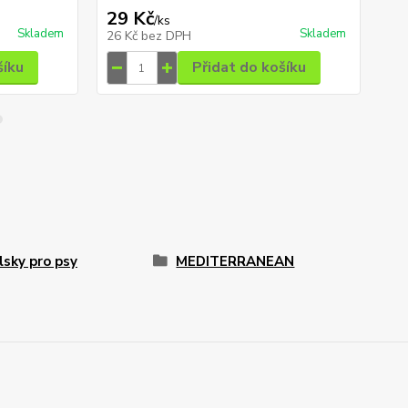
29 Kč
1
/
ks
Skladem
Skladem
26 Kč
bez DPH
11
šíku
Přidat do košíku
sky pro psy
MEDITERRANEAN