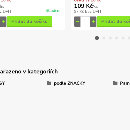
 10 Kč
Ušetříte 20 Kč
109 Kč
/
ks
/
ks
Skladem
z DPH
97 Kč
bez DPH
Přidat do košíku
Přidat do ko
zařazeno v kategoriích
PSY
podle ZNAČKY
Paml