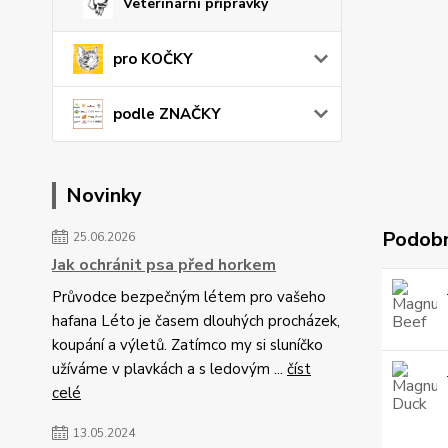
Veterinární přípravky
pro KOČKY
podle ZNAČKY
Novinky
Podobn
25.06.2026
Jak ochránit psa před horkem
Průvodce bezpečným létem pro vašeho
hafana Léto je časem dlouhých procházek,
koupání a výletů. Zatímco my si sluníčko
užíváme v plavkách a s ledovým ...
číst
celé
13.05.2024