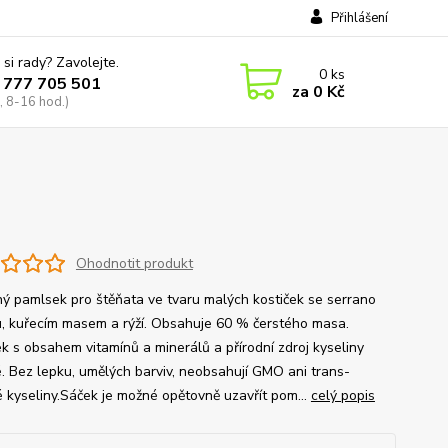
Přihlášení
 si rady? Zavolejte.
0
ks
 777 705 501
za
0 Kč
, 8-16 hod.)
Ohodnotit produkt
ý pamlsek pro štěňata ve tvaru malých kostiček se serrano
, kuřecím masem a rýží. Obsahuje 60 % čerstého masa.
k s obsahem vitamínů a minerálů a přírodní zdroj kyseliny
é. Bez lepku, umělých barviv, neobsahují GMO ani trans-
 kyseliny.Sáček je možné opětovně uzavřít pom...
celý popis