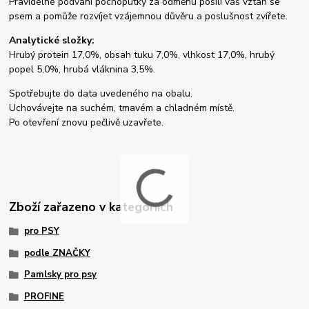
Pravidelné podvání pochoputky za odměnu posílí váš vztah se
psem a pomůže rozvíjet vzájemnou důvěru a poslušnost zvířete.
Analytické složky:
Hrubý protein 17,0%, obsah tuku 7,0%, vlhkost 17,0%, hrubý
popel 5,0%, hrubá vláknina 3,5%.
Spotřebujte do data uvedeného na obalu.
Uchovávejte na suchém, tmavém a chladném místě.
Po otevření znovu pečlivě uzavřete.
Zboží zařazeno v kategoriích
pro PSY
podle ZNAČKY
Pamlsky pro psy
PROFINE