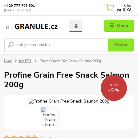
0
ks
+420 777 705 501
za
0 Kč
(Po-Pá, 8-16 hod.)
Menu
Hledat
Úvod
pro PSY
Profine Grain Free Snack Salmon 200g
Profine Grain Free Snack Salmon
200g
58 Kč
- 5 %