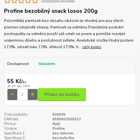
Ohodnotit produkt
Profine bezobilný snack losos 200g
Poloměkký pamlsek bez obsahu obilovin je vhodný pro psy všech
plemen (doplněk stravy). Pamlsek za odměnu.Pravidelné podvání
pochoputky za odměnu posílí váš vztah se psem a pomůže rozvíjet
vzájemnou důvěru a poslušnost zvířete. Analytické složky:Hrubý protein
17,0%, obsah tuku 7,0%, vlhkost 17,0%, h...
celý popis
Dostupnost
Skladem
55 Kč
/
ks
49 Kč
bez DPH
Přidat do košíku
Číslo produktu:
500035
EAN kód:
8595602508327
Příchuť:
Rybí
Výrobce:
Profine
Specifikace 1:
bez obilovin
Specifikace 2:
bez kuřecího