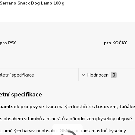
Serrano Snack Dog Lamb 100 g
pro PSY
pro KOČKY
etní specifikace
Hodnocení
0
tní specifikace
pamlsek pro psy
ve tvaru malých kostiček
s lososem, tuňáke
 obsahem vitamínů a minerálů a přírodní zdroj kyseliny olejové.
, umělých barviv, neobsahují GMO ani trans-mastné kyseliny.