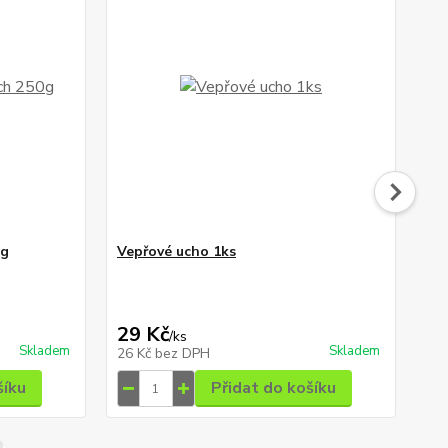
0g
Vepřové ucho 1ks
Ma
29 Kč
1
/
ks
Skladem
Skladem
26 Kč
bez DPH
11
šíku
Přidat do košíku