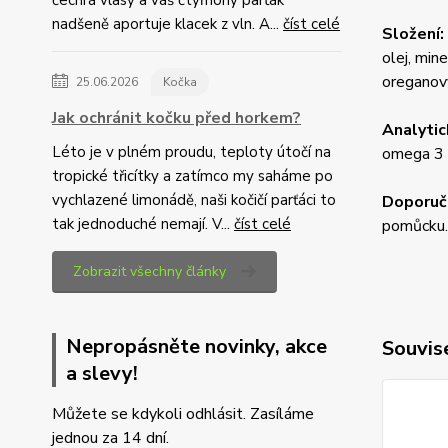
čechrá vlasy a váš čtyřnohý parťák
nadšeně aportuje klacek z vln. A...
číst celé
Složení:
olej, min
oreganový
25.06.2026
Kočka
Jak ochránit kočku před horkem?
Analytic
Léto je v plném proudu, teploty útočí na
omega 3 0
tropické třicítky a zatímco my saháme po
vychlazené limonádě, naši kočičí parťáci to
Doporuč
tak jednoduché nemají. V...
číst celé
pomůcku.
Zobrazit všechny články
Nepropásněte novinky, akce
Souvise
a slevy!
Můžete se kdykoli odhlásit. Zasíláme
jednou za 14 dní.