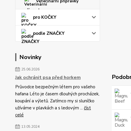
Veterinární přípravky
pro KOČKY
podle ZNAČKY
Novinky
25.06.2026
Podobn
Jak ochránit psa před horkem
Průvodce bezpečným létem pro vašeho
hafana Léto je časem dlouhých procházek,
koupání a výletů. Zatímco my si sluníčko
užíváme v plavkách a s ledovým ...
číst
celé
13.05.2024