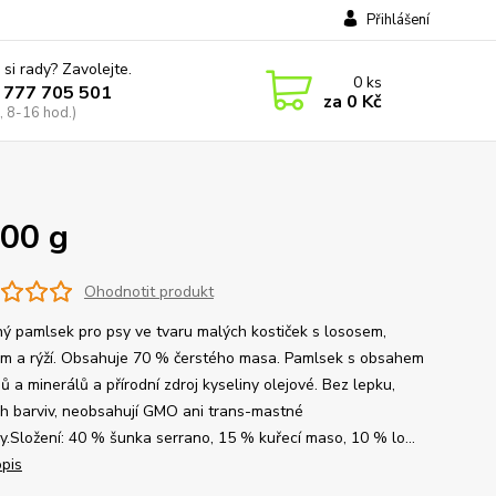
Přihlášení
 si rady? Zavolejte.
0
ks
 777 705 501
za
0 Kč
, 8-16 hod.)
00 g
Ohodnotit produkt
ý pamlsek pro psy ve tvaru malých kostiček s lososem,
m a rýží. Obsahuje 70 % čerstého masa. Pamlsek s obsahem
ů a minerálů a přírodní zdroj kyseliny olejové. Bez lepku,
h barviv, neobsahují GMO ani trans-mastné
ny.Složení: 40 % šunka serrano, 15 % kuřecí maso, 10 % lo...
opis