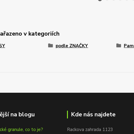
zařazeno v kategoriích
PSY
podle ZNAČKY
Paml
ější na blogu
Kde nás najdete
cké granule, co to je?
Rackova zahrada 1123