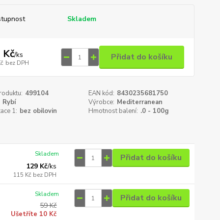
tupnost
Skladem
 Kč
/
ks
Přidat do košíku
Kč
bez DPH
roduktu:
499104
EAN kód:
8430235681750
Rybí
Výrobce:
Mediterranean
kace 1:
bez obilovin
Hmotnost balení:
.0 - 100g
Skladem
Přidat do košíku
129 Kč
/
ks
115 Kč
bez DPH
Skladem
Přidat do košíku
59 Kč
Ušetříte 10 Kč