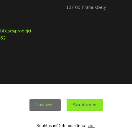
197 00 Praha Kbely
Souhlasím
Nastavení
Souhlas můžete odmítnout
zde
.