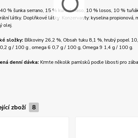
40 % šunka serrano, 15 % kuřecí maso, 10 % losos, 10 % tuňák, r
erální látky. Doplňkové látky: Konzervanty: kyselina propionová, 
 olej.
ké složky:
Bílkoviny 26,2 %, Obsah tuku 8,1 %, hrubý popel 10,
,2 g / 100 g , omega 6 0,7 g / 100 g, Omega 9 1,4 g / 100 g.
ená denní dávka:
Krmte několik pamlsků podle libosti pro zába
jící zboží
8