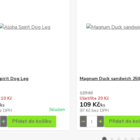
pirit Dog Leg
Magnum Duck sandwich 25
129 Kč
 10 Kč
Ušetříte 20 Kč
109 Kč
/
ks
/
ks
Skladem
z DPH
97 Kč
bez DPH
Přidat do košíku
Přidat do ko