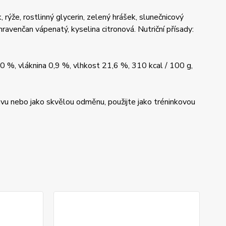
ýže, rostlinný glycerin, zelený hrášek, slunečnicový
mravenčan vápenatý, kyselina citronová. Nutriční přísady:
0 %, vláknina 0,9 %, vlhkost 21,6 %, 310 kcal / 100 g,
vu nebo jako skvělou odměnu, použijte jako tréninkovou