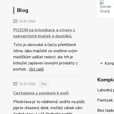
Blog
03.07.2026
POZOR na intoxikace a otravy z
nekvalitních hraček a doplňků.
Toto je obrovské a často přehlížené
téma. Jako majitelé se snažíme svým
mazlíčkům udělat radost, ale trh je
bohužel zaplaven levnými produkty z
Kompl
pochyb...
číst celé
Komple
01.07.2026
Pes
Lahodný
Cestujeme s pejskem k moři
Pamlsek s
Představa je to nádherná: sedíte na pláži,
pijete chlazený drink, mořský vánek vám
Bez lepku