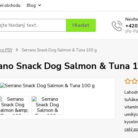
ní obchodu
Blog
Nevíte
Hledat
+420
(Po-Pá
ro PSY
Serrano Snack Dog Salmon & Tuna 100 g
ano Snack Dog Salmon & Tuna 1
Lahodn
tuňáke
vitamín
umělýc
kyseli
celý p