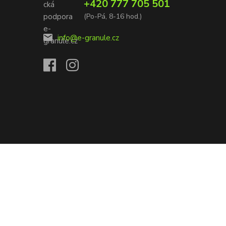
+420 777 705 501
(Po-Pá, 8-16 hod.)
info@e-granule.cz
Vytvořeno na
Eshop-rychle.cz