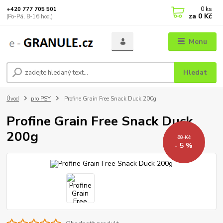
0
ks
+420 777 705 501
za
0 Kč
(Po-Pá, 8-16 hod.)
Menu
Hledat
Úvod
pro PSY
Profine Grain Free Snack Duck 200g
Profine Grain Free Snack Duck
200g
58 Kč
- 5 %