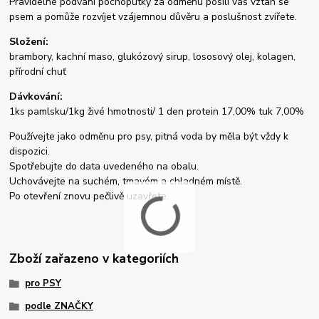
Pravidelné podvání pochoputky za odměnu posílí váš vztah se
psem a pomůže rozvíjet vzájemnou důvěru a poslušnost zvířete.
Složení:
brambory, kachní maso, glukózový sirup, lososový olej, kolagen,
přírodní chuť
Dávkování:
1ks pamlsku/1kg živé hmotnosti/ 1 den protein 17,00% tuk 7,00%
Používejte jako odměnu pro psy, pitná voda by měla být vždy k
dispozici.
Spotřebujte do data uvedeného na obalu.
Uchovávejte na suchém, tmavém a chladném místě.
Po otevření znovu pečlivě uzavřete.
Zboží zařazeno v kategoriích
pro PSY
podle ZNAČKY