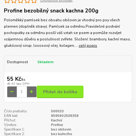
Ohodnotit produkt
Profine bezobilný snack kachna 200g
Poloměkký pamlsek bez obsahu obilovin je vhodný pro psy všech
plemen (doplněk stravy). Pamlsek za odměnu.Pravidelné podvání
pochoputky za odměnu posílí váš vztah se psem a pomůže rozvíjet
vzájemnou důvěru a poslušnost zvířete. Složení: brambory, kachní maso,
glukózový sirup, lososový olej, kolagen,...
celý popis
Dostupnost
Skladem
55 Kč
/
ks
49 Kč
bez DPH
Přidat do košíku
Číslo produktu:
500033
EAN kód:
8595602508358
Příchuť:
Kachní
Výrobce:
Profine
Specifikace 1:
bez obilovin
Specifikace 2:
bez kuřecího