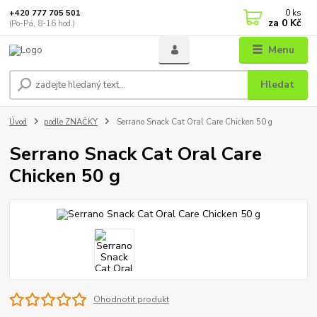
0
ks
+420 777 705 501
za
0 Kč
(Po-Pá, 8-16 hod.)
Menu
Hledat
Úvod
podle ZNAČKY
Serrano Snack Cat Oral Care Chicken 50 g
Serrano Snack Cat Oral Care
Chicken 50 g
Ohodnotit produkt