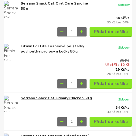
Serrano Snack Cat Oral Care Sardine
Skladem
50 g
34 Kč
/
ks
30 Kč
bez DPH
Přidat do košíku
Fitmin For Life Lososové polštářky
Skladem
pochoutka pro psy a kočky 50 g
39 Kč
Ušetříte 10 Kč
29 Kč
/
ks
26 Kč
bez DPH
Přidat do košíku
Serrano Snack Cat Urinary Chicken 50 g
Skladem
34 Kč
/
ks
30 Kč
bez DPH
Přidat do košíku
Fitmin For Life Mrazem sušená kachní