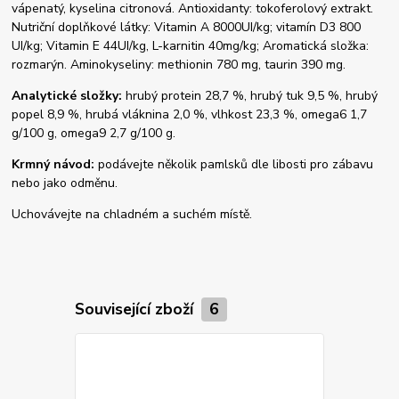
vápenatý, kyselina citronová. Antioxidanty: tokoferolový extrakt.
Nutriční doplňkové látky: Vitamin A 8000UI/kg; vitamín D3 800
UI/kg; Vitamin E 44UI/kg, L-karnitin 40mg/kg; Aromatická složka:
rozmarýn. Aminokyseliny: methionin 780 mg, taurin 390 mg.
Analytické složky:
hrubý protein 28,7 %, hrubý tuk 9,5 %, hrubý
popel 8,9 %, hrubá vláknina 2,0 %, vlhkost 23,3 %, omega6 1,7
g/100 g, omega9 2,7 g/100 g.
Krmný návod:
podávejte několik pamlsků dle libosti pro zábavu
nebo jako odměnu.
Uchovávejte na chladném a suchém místě.
Související zboží
6