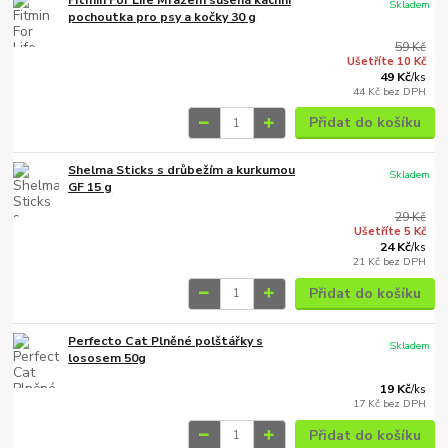
Skladem
pochoutka pro psy a kočky 30 g
59 Kč
Ušetříte 10 Kč
49 Kč
/
ks
44 Kč
bez DPH
Přidat do košíku
Shelma Sticks s drůbežím a kurkumou
Skladem
GF 15 g
29 Kč
Ušetříte 5 Kč
24 Kč
/
ks
21 Kč
bez DPH
Přidat do košíku
Perfecto Cat Plněné polštářky s
Skladem
lososem 50g
19 Kč
/
ks
17 Kč
bez DPH
Přidat do košíku