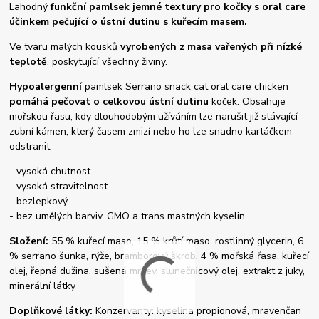
Lahodný
funkční pamlsek jemné textury pro kočky
s oral care
účinkem
pečující o ústní dutinu
s kuřecím masem.
Ve tvaru malých kousků
vyrobených z masa vařených při nízké
teplotě
, poskytující všechny živiny.
Hypoalergenní
pamlsek Serrano snack cat oral care chicken
pomáhá pečovat o celkovou ústní dutinu
koček. Obsahuje
mořskou řasu, kdy dlouhodobým užíváním lze narušit již stávající
zubní kámen, který časem zmizí nebo ho lze snadno kartáčkem
odstranit.
- vysoká chutnost
- vysoká stravitelnost
- bezlepkový
- bez umělých barviv, GMO a trans mastných kyselin
Složení:
55 % kuřecí maso, 15 % krůtí maso, rostlinný glycerin, 6
% serrano šunka, rýže, bramborový škrob, 4 % mořská řasa, kuřecí
olej, řepná dužina, sušená mrkev, slunečnicový olej, extrakt z juky,
minerální látky
Doplňkové látky:
Konzervanty: kyselina propionová, mravenčan