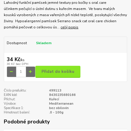
Lahodný funkční pamlsek jemné textury pro kočky s oral care
účinkem pečující o ústní dutinu s kuřecím masem. Ve tvaru malých
kousků vyrobených z masa vařených při nízké teplotě, poskytující všechny
živiny. Hypoalergenní pamlsek Serrano snack cat oral care chicken
pomáhá pečovat o celkovou ús...
celý popis
Dostupnost
Skladem
34 Kč
/
ks
30 Kč
bez DPH
Přidat do košíku
Číslo produktu:
499113
EAN kód:
8430235680166
Příchuť:
Kuřecí
Výrobce:
Mediterranean
Specifikace 1:
bez obilovin
Hmotnost balení:
.0 - 100g
Podobné produkty