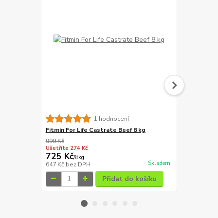
IRONpet Cat
1 hodnocení
Fitmin For Life Castrate Beef 8 kg
999 Kč
1 589 Kč
Ušetříte 274 Kč
Ušetříte 350
725 Kč
1 239 Kč
/
8kg
Skladem
647 Kč
bez DPH
1 106 Kč
bez
Přidat do košíku