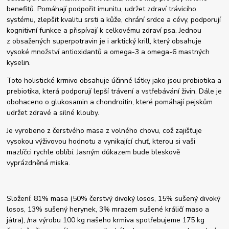
benefitů. Pomáhají podpořit imunitu, udržet zdraví trávicího
systému, zlepšit kvalitu srsti a kůže, chrání srdce a cévy, podporují
kognitivní funkce a přispívají k celkovému zdraví psa. Jednou
z obsažených superpotravin je i arktický krill, který obsahuje
vysoké množství antioxidantů a omega-3 a omega-6 mastných
kyselin.
Toto holistické krmivo obsahuje účinné látky jako jsou probiotika a
prebiotika, která podporují lepší trávení a vstřebávání živin. Dále je
obohaceno o glukosamin a chondroitin, které pomáhají pejskům
udržet zdravé a silné klouby.
Je vyrobeno z čerstvého masa z volného chovu, což zajišťuje
vysokou výživovou hodnotu a vynikající chuť, kterou si vaši
mazlíčci rychle oblíbí. Jasným důkazem bude bleskově
vyprázdněná miska.
Složení: 81% masa (50% čerstvý divoký losos, 15% sušený divoký
losos, 13% sušený herynek, 3% mrazem sušené králičí maso a
játra), /na výrobu 100 kg našeho krmiva spotřebujeme 175 kg