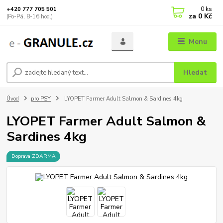
0
ks
+420 777 705 501
za
0 Kč
(Po-Pá, 8-16 hod.)
Menu
Hledat
Úvod
pro PSY
LYOPET Farmer Adult Salmon & Sardines 4kg
LYOPET Farmer Adult Salmon &
Sardines 4kg
Doprava ZDARMA