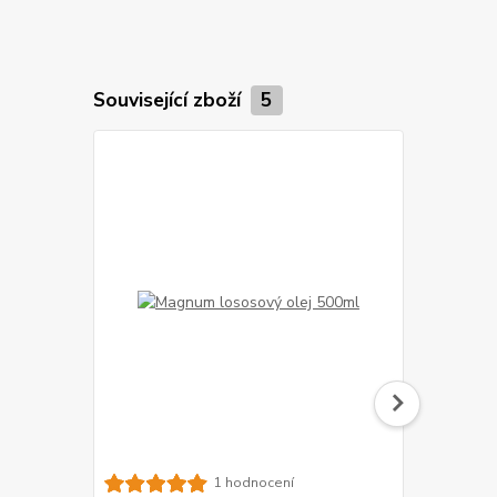
Související zboží
5
Kost bůvolí
1 hodnocení