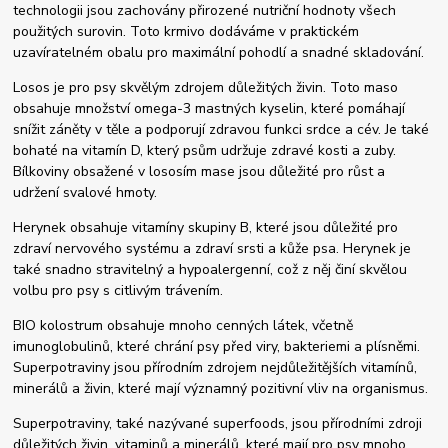
technologii jsou zachovány přirozené nutriční hodnoty všech
použitých surovin. Toto krmivo dodáváme v praktickém
uzavíratelném obalu pro maximální pohodlí a snadné skladování.
Losos je pro psy skvělým zdrojem důležitých živin. Toto maso
obsahuje množství omega-3 mastných kyselin, které pomáhají
snížit záněty v těle a podporují zdravou funkci srdce a cév. Je také
bohaté na vitamín D, který psům udržuje zdravé kosti a zuby.
Bílkoviny obsažené v lososím mase jsou důležité pro růst a
udržení svalové hmoty.
Herynek obsahuje vitamíny skupiny B, které jsou důležité pro
zdraví nervového systému a zdraví srsti a kůže psa. Herynek je
také snadno stravitelný a hypoalergenní, což z něj činí skvělou
volbu pro psy s citlivým trávením.
BIO kolostrum obsahuje mnoho cenných látek, včetně
imunoglobulinů, které chrání psy před viry, bakteriemi a plísněmi.
Superpotraviny jsou přírodním zdrojem nejdůležitějších vitamínů,
minerálů a živin, které mají významný pozitivní vliv na organismus.
Superpotraviny, také nazývané superfoods, jsou přírodními zdroji
důležitých živin, vitaminů a minerálů, které mají pro psy mnoho