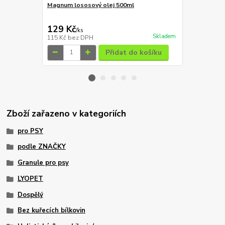
Magnum lososový olej 500ml
129 Kč
29 Kč
/
ks
/
ks
Skladem
115 Kč
bez DPH
26 Kč
bez D
Přidat do košíku
Zboží zařazeno v kategoriích
pro PSY
podle ZNAČKY
Granule pro psy
LYOPET
Dospělý
Bez kuřecích bílkovin