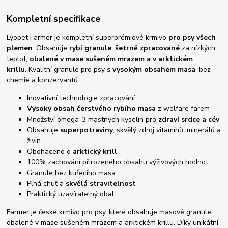
Kompletní specifikace
Lyopet Farmer je kompletní superprémiové krmivo
pro psy všech
plemen
. Obsahuje
rybí
granule
,
šetrně zpracované
za nízkých
teplot,
obalené v mase sušeném mrazem a v arktickém
krillu
. Kvalitní granule pro psy
s vysokým obsahem masa
, bez
chemie a konzervantů.
Inovativní technologie zpracování
Vysoký obsah čerstvého rybího masa
z welfare farem
Množství omega-3 mastných kyselin pro
zdraví srdce a cév
Obsahuje
superpotraviny
, skvělý zdroj vitamínů, minerálů a
živin
Obohaceno o
arktický krill
100% zachování přirozeného obsahu výživových hodnot
Granule bez kuřecího masa
Plná chuť a
skvělá stravitelnost
Praktický uzavíratelný obal
Farmer je české krmivo pro psy, které obsahuje masové granule
obalené v mase sušeném mrazem a arktickém krillu. Díky unikátní