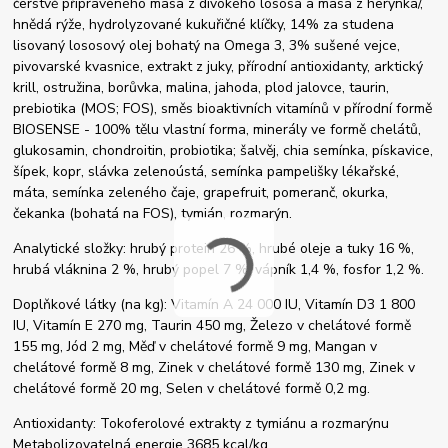
čerstvě připraveného masa z divokého lososa a masa z herynka/,
hnědá rýže, hydrolyzované kukuřičné klíčky, 14% za studena
lisovaný lososový olej bohatý na Omega 3, 3% sušené vejce,
pivovarské kvasnice, extrakt z juky, přírodní antioxidanty, arktický
krill, ostružina, borůvka, malina, jahoda, plod jalovce, taurin,
prebiotika (MOS; FOS), směs bioaktivních vitamínů v přírodní formě
BIOSENSE - 100% tělu vlastní forma, minerály ve formě chelátů,
glukosamin, chondroitin, probiotika; šalvěj, chia semínka, pískavice,
šípek, kopr, slávka zelenoústá, semínka pampelišky lékařské,
máta, semínka zeleného čaje, grapefruit, pomeranč, okurka,
čekanka (bohatá na FOS), tymián, rozmarýn.
Analytické složky: hrubý protein 26 %, hrubé oleje a tuky 16 %,
hrubá vláknina 2 %, hrubý popel 7 %, vápník 1,4 %, fosfor 1,2 %.
Doplňkové látky (na kg): Vitamín A 24 000 IU, Vitamín D3 1 800
IU, Vitamín E 270 mg, Taurin 450 mg, Železo v chelátové formě
155 mg, Jód 2 mg, Měď v chelátové formě 9 mg, Mangan v
chelátové formě 8 mg, Zinek v chelátové formě 130 mg, Zinek v
chelátové formě 20 mg, Selen v chelátové formě 0,2 mg.
Antioxidanty: Tokoferolové extrakty z tymiánu a rozmarýnu
Metabolizovatelná energie 3685 kcal/kg