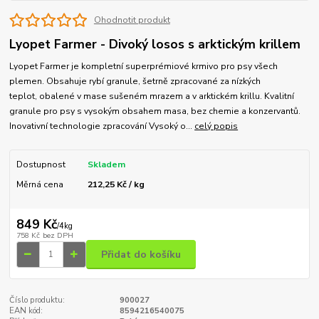
Ohodnotit produkt
Lyopet Farmer - Divoký losos s arktickým krillem
Lyopet Farmer je kompletní superprémiové krmivo pro psy všech
plemen. Obsahuje rybí granule, šetrně zpracované za nízkých
teplot, obalené v mase sušeném mrazem a v arktickém krillu. Kvalitní
granule pro psy s vysokým obsahem masa, bez chemie a konzervantů.
Inovativní technologie zpracování Vysoký o...
celý popis
Dostupnost
Skladem
Měrná cena
212,25 Kč / kg
849 Kč
/
4kg
758 Kč
bez DPH
Přidat do košíku
Číslo produktu:
900027
EAN kód:
8594216540075