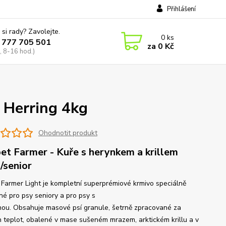
Přihlášení
 si rady? Zavolejte.
0
ks
 777 705 501
za
0 Kč
, 8-16 hod.)
 Herring 4kg
Ohodnotit produkt
et Farmer - Kuře s herynkem a krillem
t/senior
 Farmer Light je kompletní superprémiové krmivo speciálně
né pro psy seniory a pro psy s
ou. Obsahuje masové psí granule, šetrně zpracované za
h teplot, obalené v mase sušeném mrazem, arktickém krillu a v