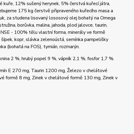
kuře, 12% sušený herynek, 5% čerstvá kuřecí játra,
ebujeme 175 kg čerstvě připraveného kuřecího masa a
 tuk, za studena lisovaný lososový olej bohatý na Omega
stružina, borůvka, malina, jahoda, plod jalovce, taurin,
ENSE - 100% tělu vlastní forma, minerály ve formě
ce, šípek, kopr, slávka zelenoústá, semínka pampelišky
nka (bohatá na FOS), tymián, rozmarýn.
knina 2 %, hrubý popel 9 %, vápník 2,1 %, fosfor 1,7 %.
amín E 270 mg, Taurin 1200 mg, Železo v chelátové
é formě 8 mg, Zinek v chelátové formě 130 mg, Zinek v