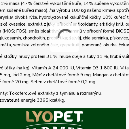
 81% masa (47% čerstvé vykostěné kuře, 14% sušené vykostěné 
m sušené kuřecí maso), /na výrobu 100 kg našeho krmiva spotř
rynka/, divoká rýže, hydrolyzované kukuřičné klíčky, 10% kuřecí
ské kvasnice, extrakt z juky, přírodní antioxidanty, arktický krill, o
a (MOS; FOS), směs bioaktivních vitamínů v přírodní formě BIOS
glukosamin, chondroitin, probiotika; šalvěj, chia semínka, pískavi
 máta, semínka zeleného čaje, grapefruit, pomeranč, okurka, čeka
é složky: hrubý protein 31 %, hrubé oleje a tuky 11 %, hrubá vlá
é látky (na kg): Vitamín A 24 000 IU, Vitamín D3 1 800 IU, Vit
5 mg, Jód 2 mg, Měď v chelátové formě 9 mg, Mangan v chelátov
é formě 20 mg, Selen v chelátové formě 0,2 mg.
nty: Tokoferolové extrakty z tymiánu a rozmarýnu.
zovatelná energie 3365 kcal/kg.