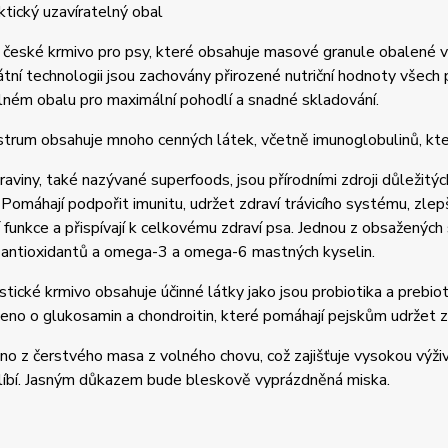
ktický uzavíratelný obal
 české krmivo pro psy, které obsahuje masové granule obalené 
átní technologii jsou zachovány přirozené nutriční hodnoty všec
lném obalu pro maximální pohodlí a snadné skladování.
trum obsahuje mnoho cenných látek, včetně imunoglobulinů, které
aviny, také nazývané superfoods, jsou přírodními zdroji důležitýc
 Pomáhají podpořit imunitu, udržet zdraví trávicího systému, zlepši
í funkce a přispívají k celkovému zdraví psa. Jednou z obsažených s
 antioxidantů a omega-3 a omega-6 mastných kyselin.
stické krmivo obsahuje účinné látky jako jsou probiotika a prebioti
eno o glukosamin a chondroitin, které pomáhají pejskům udržet z
no z čerstvého masa z volného chovu, což zajišťuje vysokou výživov
blíbí. Jasným důkazem bude bleskově vyprázdněná miska.