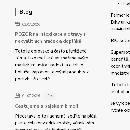
Pra
Blog
Farmer je
Díky unik
03.07.2026
uzavírate
POZOR na intoxikace a otravy z
BIO kolos
nekvalitních hraček a doplňků.
Toto je obrovské a často přehlížené
Superpotr
téma. Jako majitelé se snažíme svým
benefitů.
mazlíčkům udělat radost, ale trh je
kognitivn
bohužel zaplaven levnými produkty z
množství
pochyb...
číst celé
Toto holi
je obohac
01.07.2026
Pes
Je vyrobe
Cestujeme s pejskem k moři
rychle o
Představa je to nádherná: sedíte na pláži,
pijete chlazený drink, mořský vánek vám
čechrá vlasy a váš čtyřnohý parťák