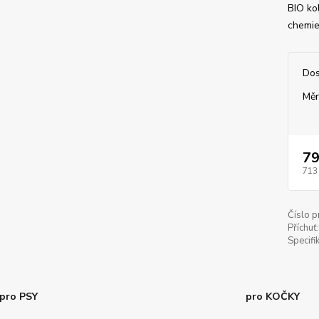
BIO ko
chemie
Dos
Měr
79
713
Číslo p
Příchuť:
Specifi
pro PSY
pro KOČKY