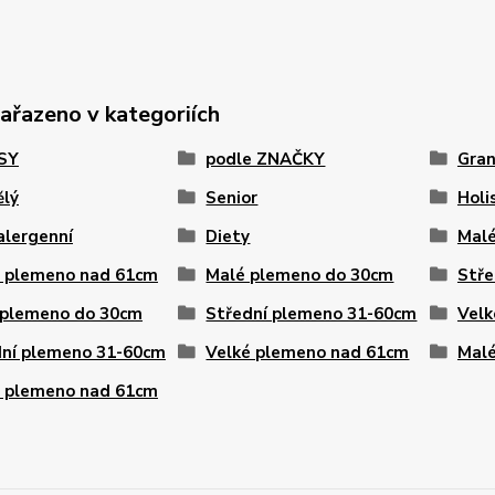
zařazeno v kategoriích
PSY
podle ZNAČKY
Gran
ělý
Senior
Holi
alergenní
Diety
Malé
é plemeno nad 61cm
Malé plemeno do 30cm
Stře
 plemeno do 30cm
Střední plemeno 31-60cm
Velk
dní plemeno 31-60cm
Velké plemeno nad 61cm
Malé
é plemeno nad 61cm