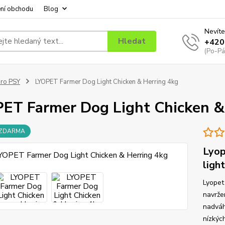
ní obchodu
Blog
Nevíte
Hledat
+420
(Po-Pá
ro PSY
LYOPET Farmer Dog Light Chicken & Herring 4kg
ET Farmer Dog Light Chicken &
 ZDARMA
Lyop
ligh
Lyopet
navrže
nadváh
nízkýc