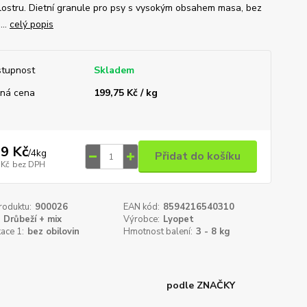
lostru. Dietní granule pro psy s vysokým obsahem masa, bez
...
celý popis
tupnost
Skladem
ná cena
199,75 Kč / kg
9 Kč
/
4kg
Přidat do košíku
 Kč
bez DPH
roduktu:
900026
EAN kód:
8594216540310
Drůbeží + mix
Výrobce:
Lyopet
kace 1:
bez obilovin
Hmotnost balení:
3 - 8 kg
podle ZNAČKY