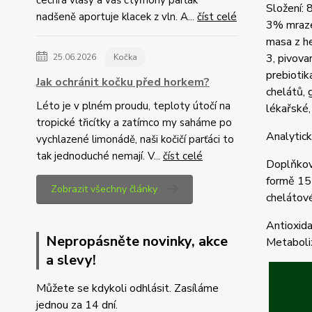
Složení:
nadšeně aportuje klacek z vln. A...
číst celé
3% mraze
masa z he
3, pivovar
25.06.2026
Kočka
prebiotik
Jak ochránit kočku před horkem?
chelátů, 
Léto je v plném proudu, teploty útočí na
lékařské,
tropické třicítky a zatímco my saháme po
Analytick
vychlazené limonádě, naši kočičí parťáci to
tak jednoduché nemají. V...
číst celé
Doplňkov
formě 15
Zobrazit všechny články
chelátov
Antioxida
Nepropásněte novinky, akce
Metaboli
a slevy!
Můžete se kdykoli odhlásit. Zasíláme
jednou za 14 dní.