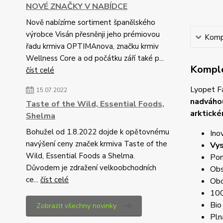
NOVÉ ZNAČKY V NABÍDCE
Nově nabízíme sortiment španělského
výrobce Visán přesněnji jeho prémiovou
Kompl
řadu krmiva OPTIMAnova, značku krmiv
Wellness Core a od počátku září také p...
Komple
číst celé
Lyopet F
15.07.2022
nadváho
Taste of the Wild, Essential Foods,
arktické
Shelma
Bohužel od 1.8.2022 dojde k opětovnému
Ino
navýšení ceny značek krmiva Taste of the
Vy
Wild, Essential Foods a Shelma.
Pom
Důvodem je zdražení velkoobchodních
Obs
ce...
číst celé
Ob
100
Bio
Zobrazit všechny novinky
Pln