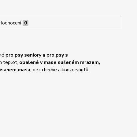
Hodnocení
0
ené
pro psy seniory a pro psy s
h teplot,
obalené v mase sušeném mrazem,
bsahem masa,
bez chemie a konzervantů.