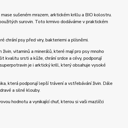
v mase sušeném mrazem, arktickém krillu a BIO kolostru.
h použitých surovin. Toto krmivo dodáváme v praktickém
 chrání psy před viry, bakteriemi a plísněmi.
h živin, vitaminů a minerálů, které mají pro psy mnoho
t kvalitu srsti a kůže, chrání srdce a cévy, podporují
uperpotravin je i arktický krill, který obsahuje vysoké
ka, která podporují lepší trávení a vstřebávání živin. Dále
dravé a silné klouby.
ou hodnotu a vynikající chuť, kterou si vaši mazlíčci