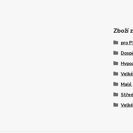
Zboží 
pro 
Dosp
Hypo
Velk
Malé
Stře
Velk