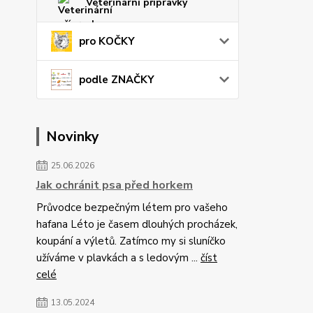
Veterinární přípravky
pro KOČKY
podle ZNAČKY
Novinky
25.06.2026
Jak ochránit psa před horkem
Průvodce bezpečným létem pro vašeho
hafana Léto je časem dlouhých procházek,
koupání a výletů. Zatímco my si sluníčko
užíváme v plavkách a s ledovým ...
číst
celé
13.05.2024