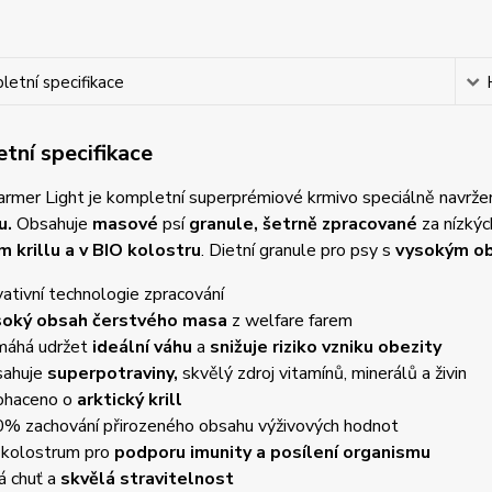
etní specifikace
tní specifikace
armer Light je kompletní superprémiové krmivo speciálně navrž
u
.
Obsahuje
masové
psí
granule
, šetrně zpracované
za nízkýc
m krillu a v BIO kolostru
. Dietní granule pro psy s
vysokým o
vativní technologie zpracování
soký obsah čerstvého masa
z welfare farem
áhá udržet
ideální váhu
a
snižuje riziko vzniku obezity
ahuje
superpotraviny,
skvělý zdroj vitamínů, minerálů a živin
ohaceno o
arktický krill
% zachování přirozeného obsahu výživových hodnot
 kolostrum pro
podporu imunity a posílení organismu
á chuť a
skvělá stravitelnost