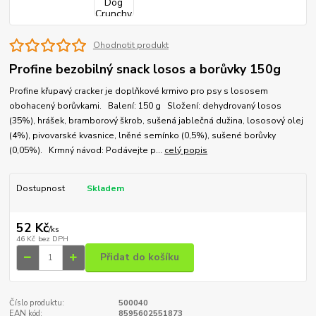
Ohodnotit produkt
Profine bezobilný snack losos a borůvky 150g
Profine křupavý cracker je doplňkové krmivo pro psy s lososem
obohacený borůvkami. Balení: 150 g Složení: dehydrovaný losos
(35%), hrášek, bramborový škrob, sušená jablečná dužina, lososový olej
(4%), pivovarské kvasnice, lněné semínko (0,5%), sušené borůvky
(0,05%). Krmný návod: Podávejte p...
celý popis
Dostupnost
Skladem
52 Kč
/
ks
46 Kč
bez DPH
Přidat do košíku
Číslo produktu:
500040
EAN kód:
8595602551873