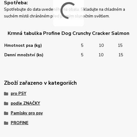
Spotřeba:
Spotřebujte do data uvedeného na obalu. Skladujte na chladném a
suchém místě chráněném před přímým slunečním světlem.
Krmná tabulka Profine Dog Crunchy Cracker Salmon
Hmotnost psa (kg)
5
10
15
Denní množství (ks)
5
10
15
Zboží zařazeno v kategoriích
pro PSY
podle ZNAČKY
Pamlsky pro psy
PROFINE