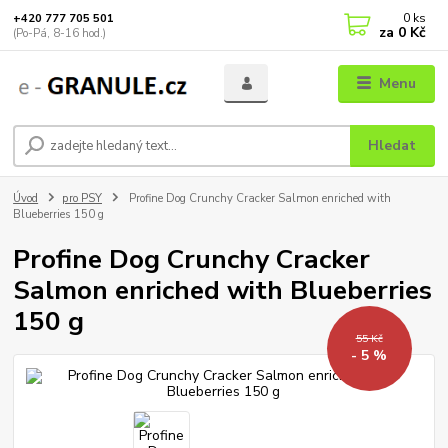
0
ks
+420 777 705 501
za
0 Kč
(Po-Pá, 8-16 hod.)
Menu
Hledat
Úvod
pro PSY
Profine Dog Crunchy Cracker Salmon enriched with
Blueberries 150 g
Profine Dog Crunchy Cracker
Salmon enriched with Blueberries
150 g
55 Kč
- 5 %