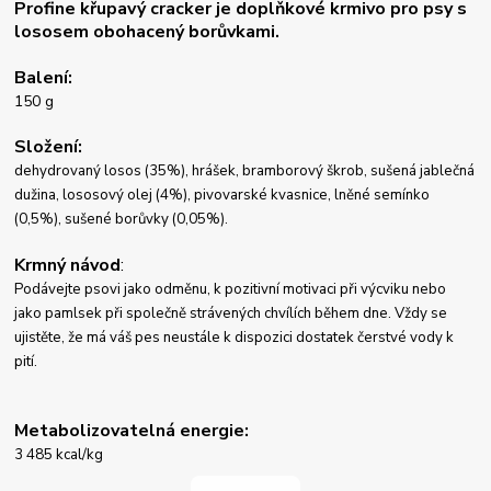
Profine křupavý cracker je doplňkové krmivo pro psy s
lososem obohacený borůvkami.
Balení:
150 g
Složení:
dehydrovaný losos (35%), hrášek, bramborový škrob, sušená jablečná
dužina, lososový olej (4%), pivovarské kvasnice, lněné semínko
(0,5%), sušené borůvky (0,05%).
Krmný návod
:
Podávejte psovi jako odměnu, k pozitivní motivaci při výcviku nebo
jako pamlsek při společně strávených chvílích během dne. Vždy se
ujistěte, že má váš pes neustále k dispozici dostatek čerstvé vody k
pití.
Metabolizovatelná energie:
3 485 kcal/kg