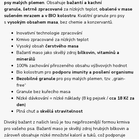
psy malých plemen
. Obsahuje
bažantí a kachní
granule,
šetrně zpracované
za nízkých teplot,
obalené v mase
sušeném mrazem a v BIO kolostru
. Kvalitní granule pro psy
s
vysokým obsahem masa
, bez chemie a konzervantů.
Inovativní technologie zpracování
Krmivo zpracované za nízkých teplot
Vysoký obsah
čerstvého masa
Bažantí maso jako skvělý zdroj
bílkovin, vitamínů a
minerálů
100% zachování přirozeného obsahu výživových hodnot
Bio kolostrum pro
podporu imunity a posílení organismu
Bezobilné granule
pro psy malých plemen, tzv. „grain-
free“
Granule bez kuřecího masa
Nízké dávkování = nízké náklady (8 kg pejsek /
cca 18 Kč za
den
)
Plná chuť a
skvělá stravitelnost
Divoký bažant z našich lesů je tou nejpřirozenější formou krmiva
pro vašeho psa. Bažantí maso je skvělý zdroj hrubých bílkovin a
zároveň obsahuje nízké množství kalorií a tuků, což podporuje