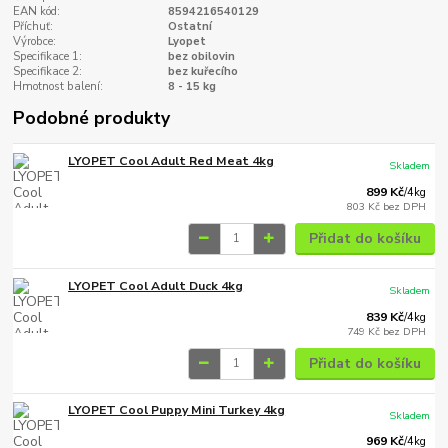
EAN kód:
8594216540129
Příchuť:
Ostatní
Výrobce:
Lyopet
Specifikace 1:
bez obilovin
Specifikace 2:
bez kuřecího
Hmotnost balení:
8 - 15 kg
Podobné produkty
LYOPET Cool Adult Red Meat 4kg
Skladem
899 Kč
/
4kg
803 Kč
bez DPH
Přidat do košíku
LYOPET Cool Adult Duck 4kg
Skladem
839 Kč
/
4kg
749 Kč
bez DPH
Přidat do košíku
LYOPET Cool Puppy Mini Turkey 4kg
Skladem
969 Kč
/
4kg