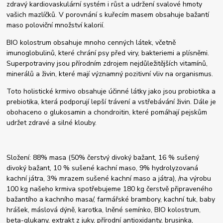
zdravý kardiovaskulární systém i růst a udržení svalové hmoty
vašich mazlíčků. V porovnání s kuřecím masem obsahuje bažantí
maso poloviční množství kalorií.
BIO kolostrum obsahuje mnoho cenných látek, včetně
imunoglobulinů, které chrání psy před viry, bakteriemi a plísněmi.
Superpotraviny jsou přírodním zdrojem nejdůležitějších vitamínů,
minerálů a živin, které mají významný pozitivní vliv na organismus.
Toto holistické krmivo obsahuje účinné látky jako jsou probiotika a
prebiotika, která podporují lepší trávení a vstřebávání živin. Dále je
obohaceno o glukosamin a chondroitin, které pomáhají pejskům
udržet zdravé a silné klouby.
Složení: 88% masa (50% čerstvý divoký bažant, 16 % sušený
divoký bažant, 10 % sušené kachní maso, 9% hydrolyzovaná
kachní játra, 3% mrazem sušené kachní maso a játra), /na výrobu
100 kg našeho krmiva spotřebujeme 180 kg čerstvě připraveného
bažantího a kachního masa/, farmářské brambory, kachní tuk, baby
hrášek, máslová dýně, karotka, lněné semínko, BIO kolostrum,
beta-glukany, extrakt z juky, přírodní antioxidanty, brusinka,