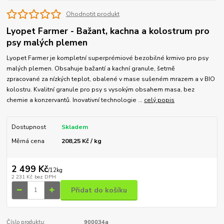
Ohodnotit produkt
Lyopet Farmer - Bažant, kachna a kolostrum pro
psy malých plemen
Lyopet Farmer je kompletní superprémiové bezobilné krmivo pro psy
malých plemen. Obsahuje bažantí a kachní granule, šetrně
zpracované za nízkých teplot, obalené v mase sušeném mrazem a v BIO
kolostru. Kvalitní granule pro psy s vysokým obsahem masa, bez
chemie a konzervantů. Inovativní technologie ...
celý popis
Dostupnost
Skladem
Měrná cena
208,25 Kč / kg
2 499 Kč
/
12kg
2 231 Kč
bez DPH
Přidat do košíku
Číslo produktu:
900034a