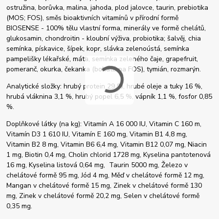
ostružina, borůvka, malina, jahoda, plod jalovce, taurin, prebiotika
(MOS; FOS), směs bioaktivních vitamínů v přírodní formě
BIOSENSE - 100% tělu vlastní forma, minerály ve formě chelátů,
glukosamin, chondroitin - kloubní výživa, probiotika; šalvěj, chia
semínka, pískavice, šípek, kopr, slávka zelenoústá, semínka
pampelišky lékařské, máta, semínka zeleného čaje, grapefruit,
pomeranč, okurka, čekanka (bohatá na FOS), tymián, rozmarýn.
Analytické složky: hrubý protein 29 %, hrubé oleje a tuky 16 %,
hrubá vláknina 3,1 %, hrubý popel 6,5 %, vápník 1,1 %, fosfor 0,85
%.
Doplňkové látky (na kg): Vitamín A 16 000 IU, Vitamin C 160 m,
Vitamín D3 1 610 IU, Vitamín E 160 mg, Vitamin B1 4,8 mg,
Vitamin B2 8 mg, Vitamin B6 6,4 mg, Vitamin B12 0,07 mg, Niacin
1 mg, Biotin 0,4 mg, Cholin chlorid 1728 mg, Kyselina pantotenová
16 mg, Kyselina listová 0,64 mg, Taurin 5000 mg, Železo v
chelátové formě 95 mg, Jód 4 mg, Měď v chelátové formě 12 mg,
Mangan v chelátové formě 15 mg, Zinek v chelátové formě 130
mg, Zinek v chelátové formě 20,2 mg, Selen v chelátové formě
0,35 mg.