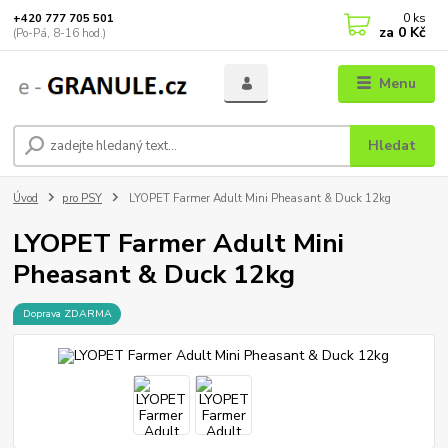
0
ks
+420 777 705 501
za
0 Kč
(Po-Pá, 8-16 hod.)
Menu
Hledat
Úvod
pro PSY
LYOPET Farmer Adult Mini Pheasant & Duck 12kg
LYOPET Farmer Adult Mini
Pheasant & Duck 12kg
Doprava ZDARMA