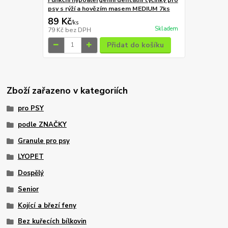
psy s rýží a hovězím masem MEDIUM 7ks
89 Kč
/
ks
Skladem
79 Kč
bez DPH
Přidat do košíku
Zboží zařazeno v kategoriích
pro PSY
podle ZNAČKY
Granule pro psy
LYOPET
Dospělý
Senior
Kojící a březí feny
Bez kuřecích bílkovin