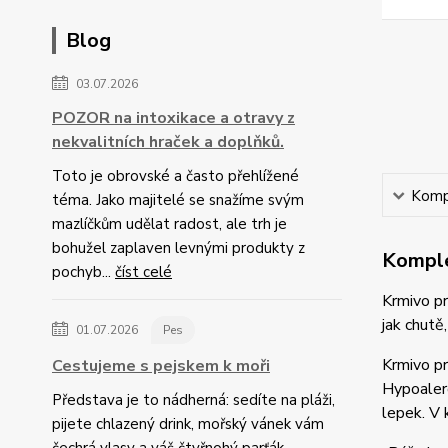
Blog
03.07.2026
POZOR na intoxikace a otravy z
nekvalitních hraček a doplňků.
Toto je obrovské a často přehlížené
Kompl
téma. Jako majitelé se snažíme svým
mazlíčkům udělat radost, ale trh je
bohužel zaplaven levnými produkty z
Komple
pochyb...
číst celé
Krmivo pr
jak chutě
01.07.2026
Pes
Krmivo p
Cestujeme s pejskem k moři
Hypoalerg
Představa je to nádherná: sedíte na pláži,
lepek. V k
pijete chlazený drink, mořský vánek vám