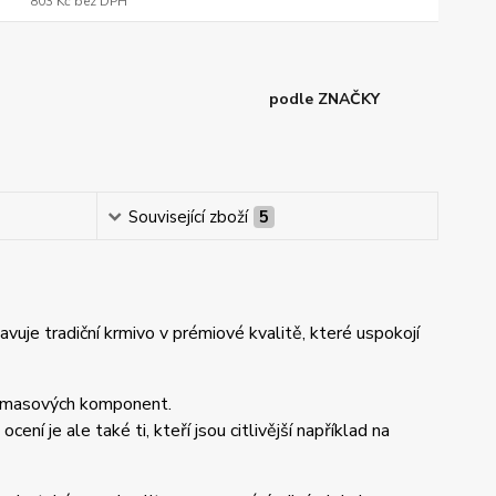
803 Kč
bez DPH
podle ZNAČKY
Související zboží
5
uje tradiční krmivo v prémiové kvalitě, které uspokojí
% masových komponent.
ní je ale také ti, kteří jsou citlivější například na