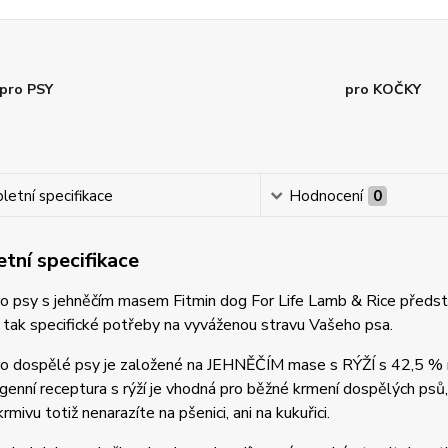
pro PSY
pro KOČKY
etní specifikace
Hodnocení
0
tní specifikace
o psy s jehněčím masem Fitmin dog For Life Lamb & Rice představ
, tak specifické potřeby na vyváženou stravu Vašeho psa.
ro dospělé psy je založené na JEHNĚČÍM mase s RÝŽÍ s 42,5 
enní receptura s rýží je vhodná pro běžné krmení dospělých psů, oce
rmivu totiž nenarazíte na pšenici, ani na kukuřici.