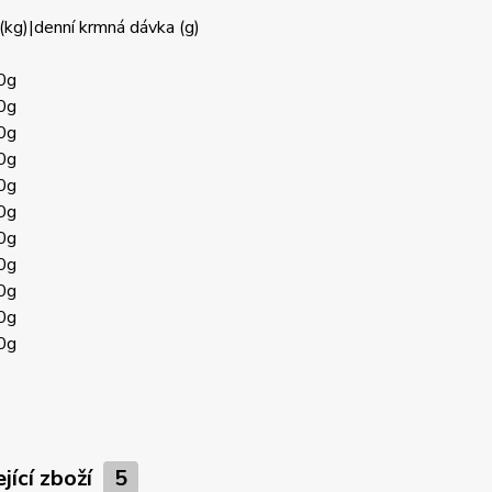
(kg)|denní krmná dávka (g)
0g
0g
0g
0g
0g
0g
0g
0g
0g
0g
0g
jící zboží
5