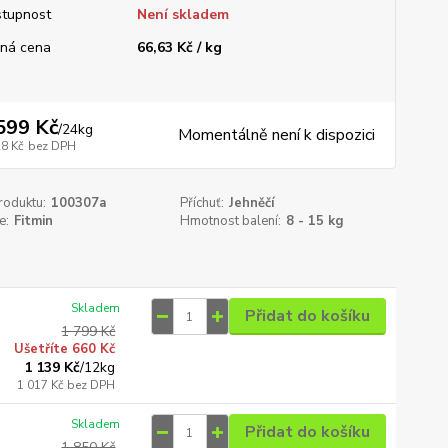
tupnost
Není skladem
ná cena
66,63 Kč / kg
599 Kč
/
24kg
Momentálně není k dispozici
28 Kč
bez DPH
roduktu:
100307a
Příchuť:
Jehněčí
e:
Fitmin
Hmotnost balení:
8 - 15 kg
Skladem
Přidat do košíku
1 799 Kč
Ušetříte 660 Kč
1 139 Kč
/
12kg
1 017 Kč
bez DPH
Skladem
Přidat do košíku
1 850 Kč