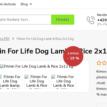
ní obchodu
Blog
Nevíte
Hledat
+420
(Po-Pá
ro PSY
Fitmin For Life Dog Lamb & Rice 2x12 kg
in For Life Dog Lamb & Rice 2x
1 978 Kč
- 19 %
Krmivo
předsta
chutě,
Krmivo
% maso