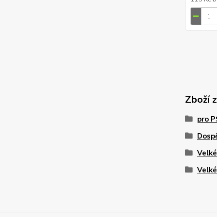
Zboží 
pro 
Dosp
Velk
Velk