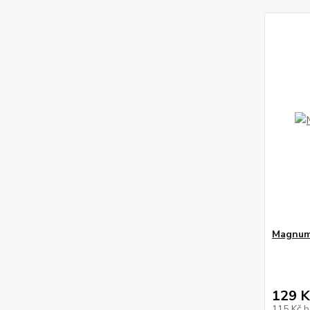
Magnum 
129 K
115 Kč
b