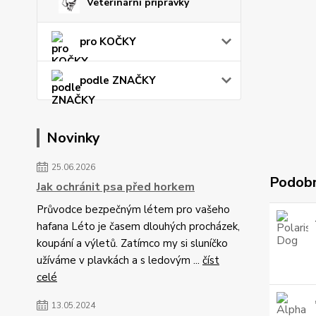
Veterinární přípravky
pro KOČKY
podle ZNAČKY
Novinky
25.06.2026
Podobn
Jak ochránit psa před horkem
Průvodce bezpečným létem pro vašeho
hafana Léto je časem dlouhých procházek,
koupání a výletů. Zatímco my si sluníčko
užíváme v plavkách a s ledovým ...
číst
celé
13.05.2024