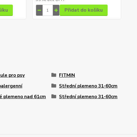
šíku
Přidat do košíku
ule pro psy
FITMIN
alergenní
Střední plemeno 31-60cm
é plemeno nad 61cm
Střední plemeno 31-60cm