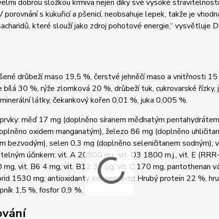
velmi dobrou složkou krmiva nejen díky své vysoké stravitelnosti,
 V porovnání s kukuřicí a pšenicí, neobsahuje lepek, takže je vhodn
acharidů, které slouží jako zdroj pohotové energie,“ vysvětluje 
ené drůbeží maso 19,5 %, čerstvé jehněčí maso a vnitřnosti 15 
e bílá 30 %, rýže zlomková 20 %, drůbeží tuk, cukrovarské řízky, 
 minerální látky, čekankový kořen 0,01 %, juka 0,005 %.
prvky: měď 17 mg (doplněno síranem měďnatým pentahydrátem)
oplněno oxidem manganatým), železo 86 mg (doplněno uhličitan
m bezvodým), selen 0,3 mg (doplněno seleničitanem sodným); vi
telným účinkem: vit. A 20800 m.j., vit. D3 1800 m.j., vit. E (RRR
0 mg, vit. B6 4 mg, vit. B12 30 µg, vit. C 170 mg, pantothenan v
orid 1530 mg; antioxidanty, konzervanty. Hrubý protein 22 %, hr
pník 1,5 %, fosfor 0,9 %.
ování