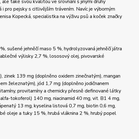
 ale také svou kvalitou ve srovnání s jinými druhy
á i pro pejsky s citlivějším trávením. Navíc je výborným
Denisa Kopecká, specialistka na výživu psů a koček značky
%, sušené jehněčí maso 5 %, hydrolyzovaná jehněčí játra
jablečné výlisky 2,7 %, lososový olej, pivovarské
, zinek 139 mg (doplněno oxidem zinečnatým), mangan
em železnatým), jód 1,7 mg (doplněno jodičnanem
tamíny, provitamíny a chemicky přesně definované látky
-alfa-tokoferol) 140 mg, niacinamid 40 mg, vit. B1 4 mg,
ápenatý 13 mg, kyselina listová 0,7 mg, biotin 0,6 mg,
ubé oleje a tuky 15 %, hrubá vláknina 2 %, hrubý popel