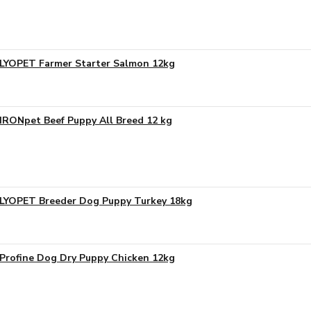
LYOPET Farmer Starter Salmon 12kg
IRONpet Beef Puppy All Breed 12 kg
LYOPET Breeder Dog Puppy Turkey 18kg
Profine Dog Dry Puppy Chicken 12kg