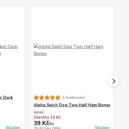
er Duck
1 hodnocení
Alpha Spirit Dog Two Half Ham Bones
Le
49 Kč
182
Ušetříte 10 Kč
Uše
39 Kč
1
/
ks
Skladem
Skladem
35 Kč
bez DPH
14