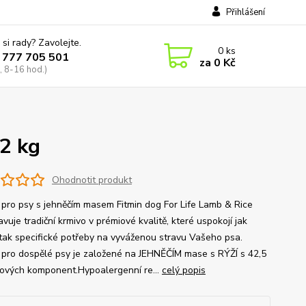
Přihlášení
 si rady? Zavolejte.
0
ks
 777 705 501
za
0 Kč
, 8-16 hod.)
12 kg
Ohodnotit produkt
 pro psy s jehněčím masem Fitmin dog For Life Lamb & Rice
vuje tradiční krmivo v prémiové kvalitě, které uspokojí jak
 tak specifické potřeby na vyváženou stravu Vašeho psa.
 pro dospělé psy je založené na JEHNĚČÍM mase s RÝŽÍ s 42,5
vých komponent.Hypoalergenní re...
celý popis