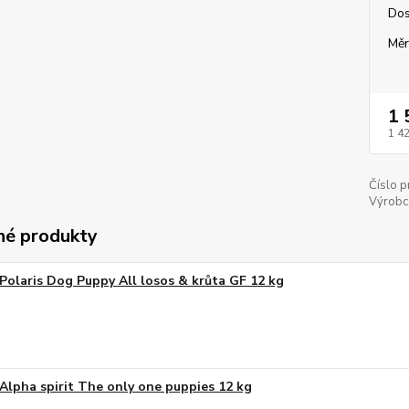
Dos
Měr
1 
1 4
Číslo p
Výrobc
é produkty
Polaris Dog Puppy All losos & krůta GF 12 kg
Alpha spirit The only one puppies 12 kg