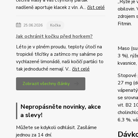
čechrá vlasy a váš čtyřnohý parťák
„Rýže je 
nadšeně aportuje klacek z vln. A...
číst celé
obilovin.
zdrojem s
Fitmin.
25.06.2026
Kočka
Jak ochránit kočku před horkem?
Léto je v plném proudu, teploty útočí na
Maso (suš
tropické třicítky a zatímco my saháme po
3 %), rýž
vychlazené limonádě, naši kočičí parťáci to
kvasnice,
tak jednoduché nemají. V...
číst celé
Stopové 
27 mg (d
Zobrazit všechny články
vápenatý
se srovna
vit. B2 1
Nepropásněte novinky, akce
cholinchl
a slevy!
6,3 %, vá
Můžete se kdykoli odhlásit. Zasíláme
Dávk
jednou za 14 dní.