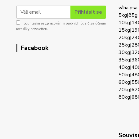
váha psa 
Přihlásit se
5kg|85g
10kg|14
Souhlasím se
zpracováním osobních údajů
za účelem
rozesílky newsletteru.
15kg|19
20kg|24
25kg|28
Facebook
30kg|32
35kg|36
40kg|40
50kg|48
60kg|55
70kg|62
80kg|68
Souvise