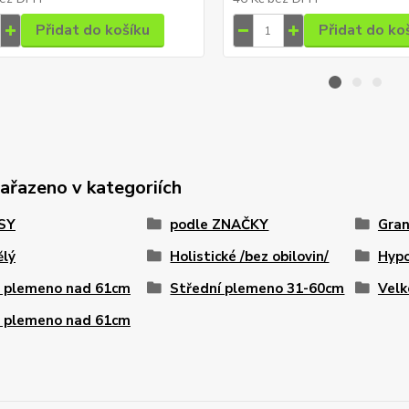
Přidat do košíku
Přidat do ko
zařazeno v kategoriích
PSY
podle ZNAČKY
Gran
ělý
Holistické /bez obilovin/
Hypo
é plemeno nad 61cm
Střední plemeno 31-60cm
Velk
é plemeno nad 61cm