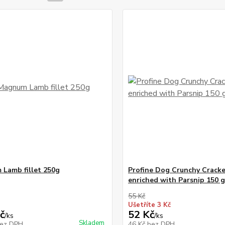
Lamb fillet 250g
Profine Dog Crunchy Crack
enriched with Parsnip 150 g
55 Kč
Ušetříte 3 Kč
č
52 Kč
/
ks
/
ks
Skladem
ez DPH
46 Kč
bez DPH