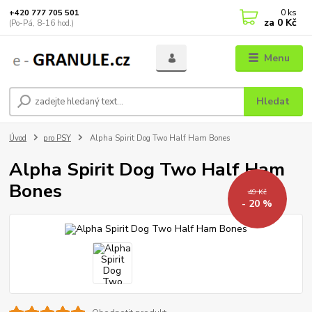
0
ks
+420 777 705 501
za
0 Kč
(Po-Pá, 8-16 hod.)
Menu
Hledat
Úvod
pro PSY
Alpha Spirit Dog Two Half Ham Bones
Alpha Spirit Dog Two Half Ham
Bones
49 Kč
- 20 %