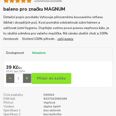
Ohodnotit produkt
baleno pro značku MAGNUM
Detailní popis produktu Vyhovuje přirozenému kousavému reflexu
štěňat i dospělých psů. Kost pomáhá odstraňovat zubní kámen a
udržovat ústní hygienu. Dopřejte svému psovi pravou vepřovou kýtu, je
to skvělá odměna pro vašeho mazlíčka. Má záruku skvělé chuti a 100%
čerstvosti. Složení:100% přírodn...
celý popis
Dostupnost
Skladem
39 Kč
/
ks
35 Kč
bez DPH
Přidat do košíku
Číslo produktu:
500004
EAN kód:
8437015969268
Příchuť:
Vepřová
Výrobce:
Alpha Spirit
Specifikace 1:
bez obilovin
Specifikace 2:
bez kuřecího