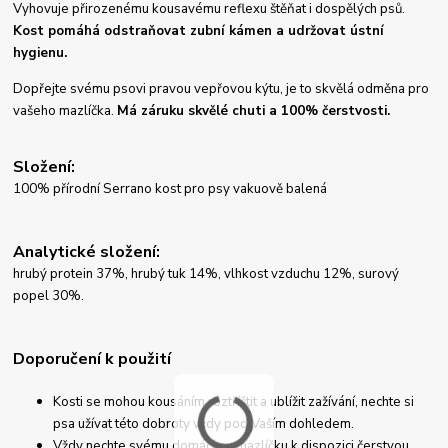
Vyhovuje přirozenému kousavému reflexu štěňat i dospělých psů.
Kost pomáhá odstraňovat zubní kámen a udržovat ústní
hygienu.
Dopřejte svému psovi pravou vepřovou kýtu, je to skvělá odměna pro
vašeho mazlíčka.
Má záruku skvělé chuti a 100% čerstvosti.
Složení:
100% přírodní Serrano kost pro psy vakuově balená
Analytické složení:
hrubý protein 37%, hrubý tuk 14%, vlhkost vzduchu 12%, surový
popel 30%.
Doporučení k použití
Kosti se mohou kousáním roztříštit a ublížit zažívání, nechte si
psa užívat této dobroty vždy pod Vaším dohledem.
Vždy nechte svému domácímu mazlíčku k dispozici čerstvou