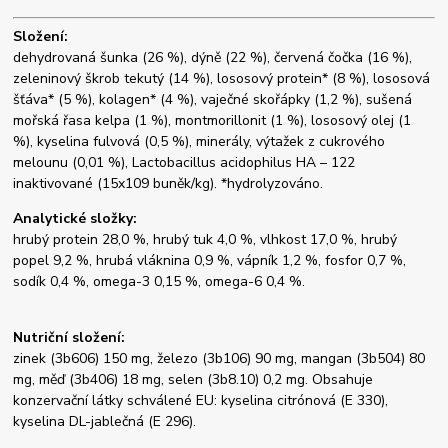
Složení:
dehydrovaná šunka (26 %), dýně (22 %), červená čočka (16 %),
zeleninový škrob tekutý (14 %), lososový protein* (8 %), lososová
šťáva* (5 %), kolagen* (4 %), vaječné skořápky (1,2 %), sušená
mořská řasa kelpa (1 %), montmorillonit (1 %), lososový olej (1
%), kyselina fulvová (0,5 %), minerály, výtažek z cukrového
melounu (0,01 %), Lactobacillus acidophilus HA – 122
inaktivované (15x109 buněk/kg). *hydrolyzováno.
Analytické složky:
hrubý protein 28,0 %, hrubý tuk 4,0 %, vlhkost 17,0 %, hrubý
popel 9,2 %, hrubá vláknina 0,9 %, vápník 1,2 %, fosfor 0,7 %,
sodík 0,4 %, omega-3 0,15 %, omega-6 0,4 %.
Nutriční složení:
zinek (3b606) 150 mg, železo (3b106) 90 mg, mangan (3b504) 80
mg, měď (3b406) 18 mg, selen (3b8.10) 0,2 mg. Obsahuje
konzervační látky schválené EU: kyselina citrónová (E 330),
kyselina DL-jablečná (E 296).