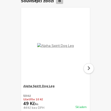
Související zboží
8
Alpha Spirit Dog Leg
Magnum Duc
59 Kč
129 Kč
Ušetříte 10 Kč
Ušetříte 20 K
49 Kč
109 Kč
/
ks
/
ks
Skladem
44 Kč
bez DPH
97 Kč
bez D