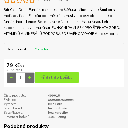
Ohodnotit produkt
Brit Care Dog - Funkční pamlsek pro štěňata "Minerály" se Šunkou s
mořskou řasouFunkční poloměkké pamlsky pro psy obohacené o
funkční ingredience. Receptura se šunkou s mořskou řasou kelpa
napomáhá správnému růstu. FUNKČNÍ PAMLSEK PRO ŠTĚŇATA ZDROJ
VITAMÍNŮ A MINERÁLŮ PODPORA ZDRAVÉHO VÝVOJE A...
celý popis
Dostupnost
Skladem
79 Kč
/
ks
71 Kč
bez DPH
Přidat do košíku
Číslo produktu:
499018
EAN kód:
8595602539994
Výrobce:
Brit Care
Specifikace 1:
bez obilovin
Specifikace 2:
bez kuřecího
Hmotnost balení:
.101 - 200g
Podobné produkty