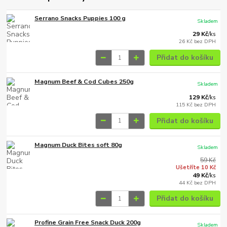
Serrano Snacks Puppies 100 g
Skladem
29 Kč
/
ks
26 Kč
bez DPH
Přidat do košíku
Magnum Beef & Cod Cubes 250g
Skladem
129 Kč
/
ks
115 Kč
bez DPH
Přidat do košíku
Magnum Duck Bites soft 80g
Skladem
59 Kč
Ušetříte 10 Kč
49 Kč
/
ks
44 Kč
bez DPH
Přidat do košíku
Profine Grain Free Snack Duck 200g
Skladem