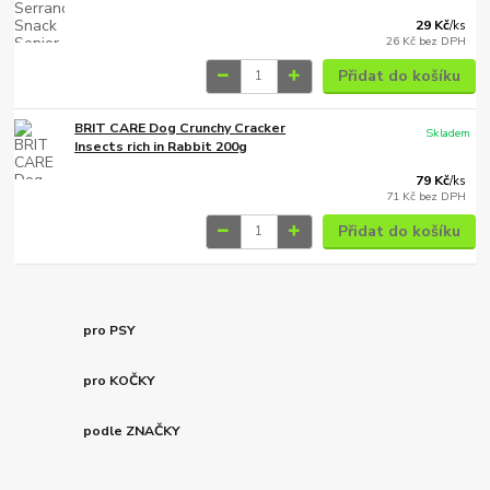
29 Kč
/
ks
26 Kč
bez DPH
Přidat do košíku
BRIT CARE Dog Crunchy Cracker
Skladem
Insects rich in Rabbit 200g
79 Kč
/
ks
71 Kč
bez DPH
Přidat do košíku
pro PSY
pro KOČKY
podle ZNAČKY