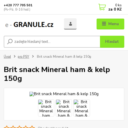
0
ks
+420 777 705 501
za
0 Kč
(Po-Pá, 8-16 hod.)
Menu
Hledat
Úvod
pro PSY
Brit snack Mineral ham & kelp 150g
Brit snack Mineral ham & kelp
150g