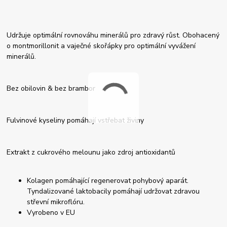
Udržuje optimální rovnováhu minerálů pro zdravý růst. Obohacený
o montmorillonit a vaječné skořápky pro optimální vyvážení
minerálů.
Bez obilovin & bez brambor
Fulvinové kyseliny pomáhají vstřebat živiny
Extrakt z cukrového melounu jako zdroj antioxidantů
Kolagen pomáhající regenerovat pohybový aparát.
Tyndalizované laktobacily pomáhají udržovat zdravou
střevní mikroflóru.
Vyrobeno v EU