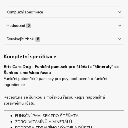
Kompletní specifikace
Hodnocení
0
Související zboží
8
Kompletní specifikace
Brit Care Dog - Funkční pamlsek pro štěňata "Minerály" se
Šunkou s mořskou řasou
Funkční poloměkké pamlsky pro psy obohacené o funkční
ingredience.
Receptura se šunkou s mořskou řasou kelpa napomáhá
správnému růstu.
FUNKČNÍ PAMLSEK PRO ŠTĚŇATA
ZDROJ VITAMÍNŮ A MINERÁLŮ
PODPORA ZDRAVÉHO VÝVOJE A RŮSTU