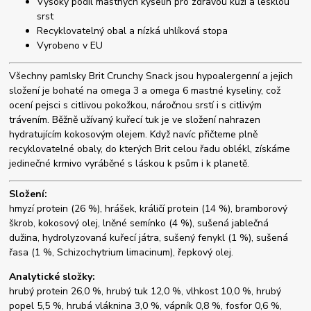
Vysoký podíl mastných kyselin pro zdravou kůži a lesklou
srst
Recyklovatelný obal a nízká uhlíková stopa
Vyrobeno v EU
Všechny pamlsky Brit Crunchy Snack jsou hypoalergenní a jejich
složení je bohaté na omega 3 a omega 6 mastné kyseliny, což
ocení pejsci s citlivou pokožkou, náročnou srstí i s citlivým
trávením. Běžně užívaný kuřecí tuk je ve složení nahrazen
hydratujícím kokosovým olejem. Když navíc přičteme plně
recyklovatelné obaly, do kterých Brit celou řadu oblékl, získáme
jedinečné krmivo vyráběné s láskou k psům i k planetě.
Složení:
hmyzí protein (26 %), hrášek, králičí protein (14 %), bramborový
škrob, kokosový olej, lněné semínko (4 %), sušená jablečná
dužina, hydrolyzovaná kuřecí játra, sušený fenykl (1 %), sušená
řasa (1 %, Schizochytrium limacinum), řepkový olej.
Analytické složky:
hrubý protein 26,0 %, hrubý tuk 12,0 %, vlhkost 10,0 %, hrubý
popel 5,5 %, hrubá vláknina 3,0 %, vápník 0,8 %, fosfor 0,6 %,