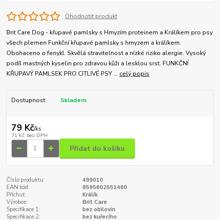
Ohodnotit produkt
Brit Care Dog - křupavé pamlsky s Hmyzím proteinem a Králíkem pro psy
všech plemen Funkční křupavé pamlsky s hmyzem a králíkem.
Obohaceno o fenykl. Skvělá stravitelnost a nízké riziko alergie. Vysoký
podíl mastných kyselin pro zdravou kůži a lesklou srst. FUNKČNÍ
KŘUPAVÝ PAMLSEK PRO CITLIVÉ PSY ...
celý popis
Dostupnost
Skladem
79 Kč
/
ks
71 Kč
bez DPH
Přidat do košíku
Číslo produktu:
499010
EAN kód:
8595602551460
Příchuť:
Králík
Výrobce:
Brit Care
Specifikace 1:
bez obilovin
Specifikace 2:
bez kuřecího