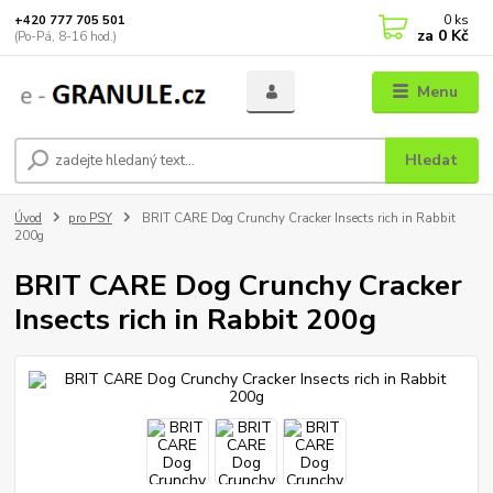
0
ks
+420 777 705 501
za
0 Kč
(Po-Pá, 8-16 hod.)
Menu
Hledat
Úvod
pro PSY
BRIT CARE Dog Crunchy Cracker Insects rich in Rabbit
200g
BRIT CARE Dog Crunchy Cracker
Insects rich in Rabbit 200g