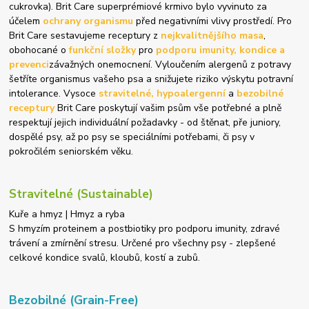
cukrovka). Brit Care superprémiové krmivo bylo vyvinuto za
účelem
ochrany organismu
před negativními vlivy prostředí. Pro
Brit Care sestavujeme receptury z
nejkvalitnějšího masa
,
obohocané o
funkční složky
pro
podporu imunity, kondice a
prevenci
závažných onemocnení. Vyloučením alergenů z potravy
šetříte organismus vašeho psa a snižujete riziko výskytu potravní
intolerance. Vysoce
stravitelné, hypoalergenní
a
bezobilné
receptury
Brit Care poskytují vašim psům vše potřebné a plně
respektují jejich individuální požadavky - od štěnat, pře juniory,
dospělé psy, až po psy se speciálními potřebami, či psy v
pokročilém seniorském věku.
Stravitelné (Sustainable)
Kuře a hmyz | Hmyz a ryba
S hmyzím proteinem a postbiotiky pro podporu imunity, zdravé
trávení a zmírnění stresu. Určené pro všechny psy - zlepšené
celkové kondice svalů, kloubů, kostí a zubů.
Bezobilné (Grain-Free)