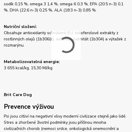
sodík 0,15 %, omega 3 1,4 %, omega 6 0,3 %, EPA (20:5 n-3) 0,1
%, DHA (22:6 n-3) 0,25 %, ALA (18:3 n-3) 0,85 %.
Nutriční složení:
Obsahuje antioxidanty schválené EU: tokoferolové extrakty z
rostlinných olejů (1b306(i)), askorbyl palmitát (1b304) a výtažek z
rozmarýnu.
Metabolizovatelná energie:
3 655 kcal/kg, 15,30 MJ/kg
Brit Care Dog
Prevence výživou
Psi jsou citliví na negativní vlivy moderní civilizace stejně jako lidé.
Stres a zhoršené životní podmínky jsou příčinou mnoha
civilizačních chorob (nemoci srdce, onkologická onemocnění a