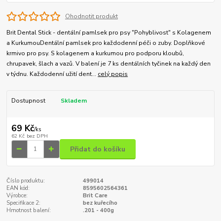
Ohodnotit produkt
Brit Dental Stick - dentální pamlsek pro psy "Pohyblivost" s Kolagenem
a KurkumouDentální pamlsek pro každodenní péči o zuby. Doplňkové
krmivo pro psy. S kolagenem a kurkumou pro podporu kloubů,
chrupavek, šlach a vazů. V balení je 7 ks dentálních tyčinek na každý den
v týdnu. Každodenní užití dent...
celý popis
Dostupnost
Skladem
69 Kč
/
ks
62 Kč
bez DPH
Přidat do košíku
Číslo produktu:
499014
EAN kód:
8595602564361
Výrobce:
Brit Care
Specifikace 2:
bez kuřecího
Hmotnost balení:
.201 - 400g