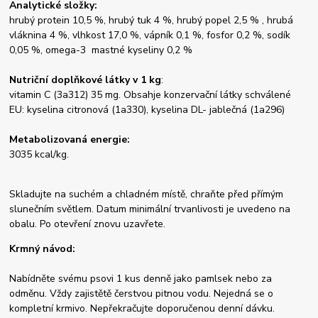
Analytické složky:
hrubý protein 10,5 %, hrubý tuk 4 %, hrubý popel 2,5 % , hrubá
vláknina 4 %, vlhkost 17,0 %, vápník 0,1 %, fosfor 0,2 %, sodík
0,05 %, omega-3 mastné kyseliny 0,2 %
Nutriční doplňkové látky v 1 kg
:
vitamin C (3a312) 35 mg. Obsahje konzervační látky schválené
EU: kyselina citronová (1a330), kyselina DL- jablečná (1a296)
Metabolizovaná energie:
3035 kcal/kg.
Skladujte na suchém a chladném místě, chraňte před přímým
slunečním světlem. Datum minimální trvanlivosti je uvedeno na
obalu. Po otevření znovu uzavřete.
Krmný návod:
Nabídněte svému psovi 1 kus denně jako pamlsek nebo za
odměnu. Vždy zajistětě čerstvou pitnou vodu. Nejedná se o
kompletní krmivo. Nepřekračujte doporučenou denní dávku.