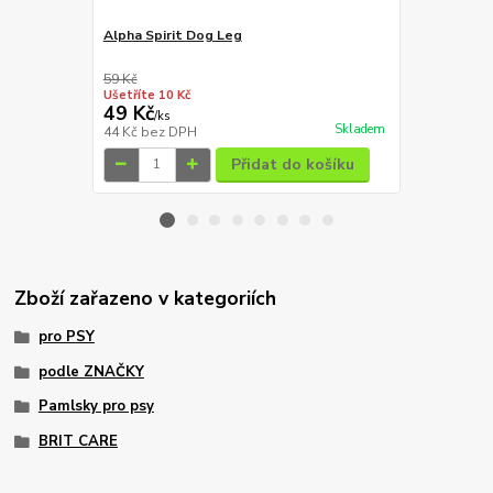
Alpha Spirit Dog Leg
Magnum Duc
59 Kč
129 Kč
Ušetříte 10 Kč
Ušetříte 20 K
49 Kč
109 Kč
/
ks
/
ks
Skladem
44 Kč
bez DPH
97 Kč
bez D
Přidat do košíku
Zboží zařazeno v kategoriích
pro PSY
podle ZNAČKY
Pamlsky pro psy
BRIT CARE