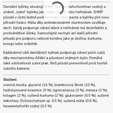
Dentální tyčinky obsahují SHMP (hexametafosforečnan sodný) a
známé „zubní“ bylinky jako mátu, šalvěj nebo heřmánek. SHMP
působí v ústní dutině podobně jako zubní pasta a bylinky plní svou
přírodní funkci. Máta díky antimikrobiálním vlastnostem osvěžuje
dech, šalvěj podporuje zdraví dásní a heřmánek má dezinfekční a
protizánětlivé účinky. Samozřejmě nechybí ani další přírodní
přísady pro podporu celkové kondice jako je skořice, kurkuma,
konopí nebo srdečník.
Každodenní užití dentálních tyčinek podporuje zdraví psích zubů
díky mechanickému čištění a působení známých bylin. Pomáhá
také odstraňovat zubní plak, čímž působí preventivně proti tvorbě
zubního kamene.
Složení:
ovesná mouka, glycerol (14 %), bramborový škrob (10 %),
hydrolyzované kvasnice (5 %), lignoceluloza (3 %), melasa (3 %),
kolagen (2 %), sušená kurkuma (2 %), glukosamin (0,5 %), sušené
mikrořasy (Schizochytrium sp. 0,5 %), sušená máta (0,5 %),
hexametafosfát sodný (0,3 %)