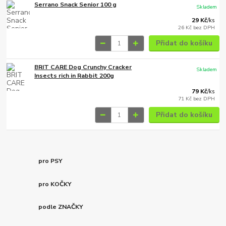
Serrano Snack Senior 100 g
Skladem
29 Kč
/
ks
26 Kč
bez DPH
Přidat do košíku
BRIT CARE Dog Crunchy Cracker
Skladem
Insects rich in Rabbit 200g
79 Kč
/
ks
71 Kč
bez DPH
Přidat do košíku
pro PSY
pro KOČKY
podle ZNAČKY