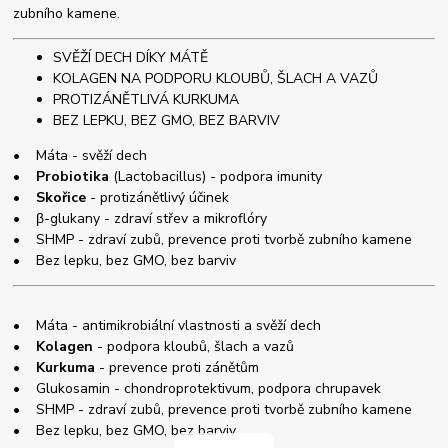
zubního kamene.
SVĚŽÍ DECH DÍKY MÁTĚ
KOLAGEN NA PODPORU KLOUBŮ, ŠLACH A VAZŮ
PROTIZÁNĚTLIVÁ KURKUMA
BEZ LEPKU, BEZ GMO, BEZ BARVIV
• Máta - svěží dech
•
Probiotika
(Lactobacillus) - podpora imunity
•
Skořice
- protizánětlivý účinek
• β-glukany - zdraví střev a mikroflóry
• SHMP - zdraví zubů, prevence proti tvorbě zubního kamene
• Bez lepku, bez GMO, bez barviv
• Máta - antimikrobiální vlastnosti a svěží dech
•
Kolagen
- podpora kloubů, šlach a vazů
•
Kurkuma
- prevence proti zánětům
• Glukosamin - chondroprotektivum, podpora chrupavek
• SHMP - zdraví zubů, prevence proti tvorbě zubního kamene
• Bez lepku, bez GMO, bez barviv