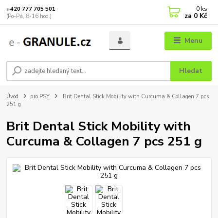
0
ks
+420 777 705 501
za
0 Kč
(Po-Pá, 8-16 hod.)
Menu
Hledat
Úvod
pro PSY
Brit Dental Stick Mobility with Curcuma & Collagen 7 pcs
251 g
Brit Dental Stick Mobility with
Curcuma & Collagen 7 pcs 251 g