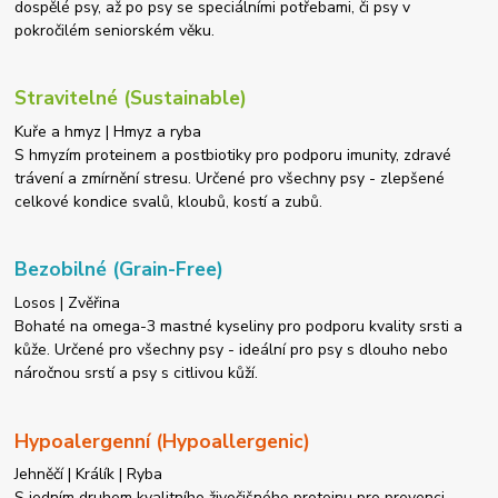
dospělé psy, až po psy se speciálními potřebami, či psy v
pokročilém seniorském věku.
Stravitelné (Sustainable)
Kuře a hmyz | Hmyz a ryba
S hmyzím proteinem a postbiotiky pro podporu imunity, zdravé
trávení a zmírnění stresu. Určené pro všechny psy - zlepšené
celkové kondice svalů, kloubů, kostí a zubů.
Bezobilné (Grain-Free)
Losos | Zvěřina
Bohaté na omega-3 mastné kyseliny pro podporu kvality srsti a
kůže. Určené pro všechny psy - ideální pro psy s dlouho nebo
náročnou srstí a psy s citlivou kůží.
Hypoalergenní (Hypoallergenic)
Jehněčí | Králík | Ryba
S jedním druhem kvalitního živočišného proteinu pro prevenci