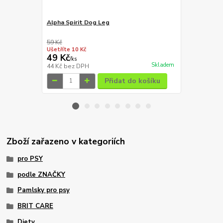
Alpha Spirit Dog Leg
Magnum Duc
59 Kč
129 Kč
Ušetříte 10 Kč
Ušetříte 20 K
49 Kč
109 Kč
/
ks
/
ks
Skladem
44 Kč
bez DPH
97 Kč
bez D
Přidat do košíku
Zboží zařazeno v kategoriích
pro PSY
podle ZNAČKY
Pamlsky pro psy
BRIT CARE
Diety