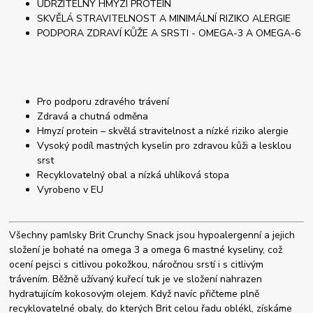
UDRŽITELNÝ HMYZÍ PROTEIN
SKVĚLÁ STRAVITELNOST A MINIMÁLNÍ RIZIKO ALERGIE
PODPORA ZDRAVÍ KŮŽE A SRSTI - OMEGA-3 A OMEGA-6
Pro podporu zdravého trávení
Zdravá a chutná odměna
Hmyzí protein – skvělá stravitelnost a nízké riziko alergie
Vysoký podíl mastných kyselin pro zdravou kůži a lesklou
srst
Recyklovatelný obal a nízká uhlíková stopa
Vyrobeno v EU
Všechny pamlsky Brit Crunchy Snack jsou hypoalergenní a jejich
složení je bohaté na omega 3 a omega 6 mastné kyseliny, což
ocení pejsci s citlivou pokožkou, náročnou srstí i s citlivým
trávením. Běžně užívaný kuřecí tuk je ve složení nahrazen
hydratujícím kokosovým olejem. Když navíc přičteme plně
recyklovatelné obaly, do kterých Brit celou řadu oblékl, získáme