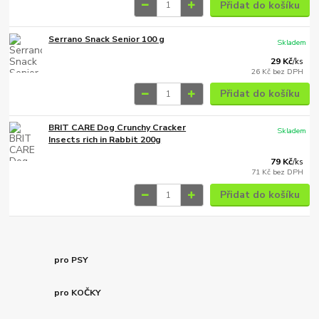
Přidat do košíku
Serrano Snack Senior 100 g
Skladem
29 Kč
/
ks
26 Kč
bez DPH
Přidat do košíku
BRIT CARE Dog Crunchy Cracker
Skladem
Insects rich in Rabbit 200g
79 Kč
/
ks
71 Kč
bez DPH
Přidat do košíku
pro PSY
pro KOČKY