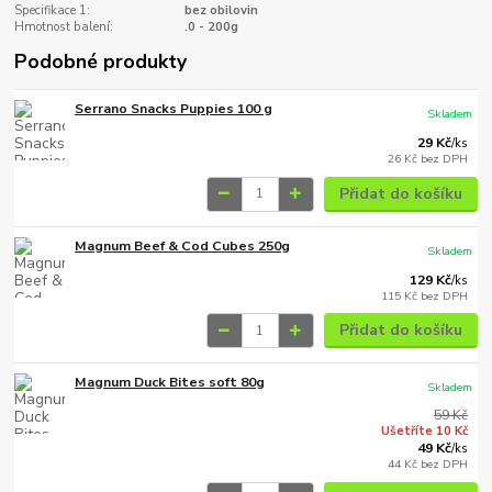
Specifikace 1:
bez obilovin
Hmotnost balení:
.0 - 200g
Podobné produkty
Serrano Snacks Puppies 100 g
Skladem
29 Kč
/
ks
26 Kč
bez DPH
Přidat do košíku
Magnum Beef & Cod Cubes 250g
Skladem
129 Kč
/
ks
115 Kč
bez DPH
Přidat do košíku
Magnum Duck Bites soft 80g
Skladem
59 Kč
Ušetříte 10 Kč
49 Kč
/
ks
44 Kč
bez DPH