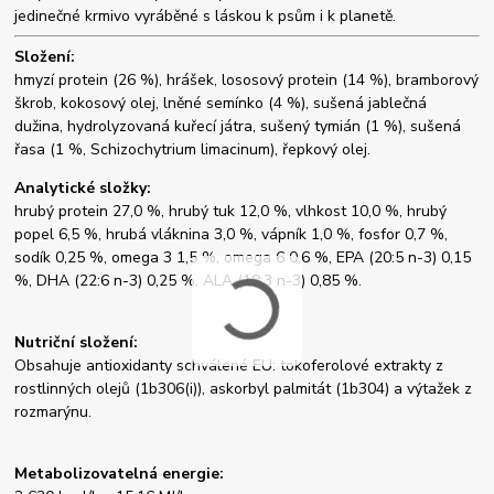
jedinečné krmivo vyráběné s láskou k psům i k planetě.
Složení:
hmyzí protein (26 %), hrášek, lososový protein (14 %), bramborový
škrob, kokosový olej, lněné semínko (4 %), sušená jablečná
dužina, hydrolyzovaná kuřecí játra, sušený tymián (1 %), sušená
řasa (1 %, Schizochytrium limacinum), řepkový olej.
Analytické složky:
hrubý protein 27,0 %, hrubý tuk 12,0 %, vlhkost 10,0 %, hrubý
popel 6,5 %, hrubá vláknina 3,0 %, vápník 1,0 %, fosfor 0,7 %,
sodík 0,25 %, omega 3 1,5 %, omega 6 0,6 %, EPA (20:5 n-3) 0,15
%, DHA (22:6 n-3) 0,25 %, ALA (18:3 n-3) 0,85 %.
Nutriční složení:
Obsahuje antioxidanty schválené EU: tokoferolové extrakty z
rostlinných olejů (1b306(i)), askorbyl palmitát (1b304) a výtažek z
rozmarýnu.
Metabolizovatelná energie: