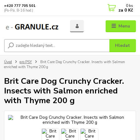
0
ks
+420 777 705 501
za
0 Kč
(Po-Pá, 8-16 hod.)
Menu
Hledat
Úvod
pro PSY
Brit Care Dog Crunchy Cracker. Insects with Salmon
enriched with Thyme 200 g
Brit Care Dog Crunchy Cracker.
Insects with Salmon enriched
with Thyme 200 g