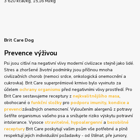
3 620 kcal/kg, 15,16 MJ/kg
Brit Care Dog
Prevence výživou
Psi jsou citliví na negativní vlivy moderní civilizace stejně jako lidé.
Stres a zhoršené životní podmínky jsou příčinou mnoha
civilizačních chorob (nemoci srdce, onkologická onemocnění a
cukrovka). Brit Care superprémiové krmivo bylo vyvinuto za
účelem
ochrany organismu
před negativními vlivy prostředí. Pro
Brit Care sestavujeme receptury z
nejkvalitnějšího masa
,
obohocané o
funkční složky
pro
podporu imunity, kondice a
prevenci
závažných onemocnení. Vyloučením alergenů z potravy
šetříte organismus vašeho psa a snižujete riziko výskytu potravní
intolerance. Vysoce
stravitelné, hypoalergenní
a
bezobilné
receptury
Brit Care poskytují vašim psům vše potřebné a plně
respektují jejich individuální požadavky - od štěnat, pře juniory,