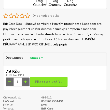
Ohodnotit produkt
Brit Care Dog - křupavé pamlsky s Hmyzím proteinem a Lososem pro
psy všech plemenFunkční křupavé pamlsky s hmyzem a lososem.
Obohaceno o tymián. Skvělá stravitelnost a nízké riziko alergie. Vysoký
podíl mastných kyselin pro zdravou kůži a lesklou srst. FUNKČNÍ
KŘUPAVÝ PAMLSEK PRO CITLIVÉ...
celý popis
Dostupnost
Skladem
79 Kč
/
ks
71 Kč
bez DPH
Přidat do košíku
Číslo produktu:
499012
EAN kód:
8595602551491
Příchuť:
Rybí
Výrobce:
Brit Care