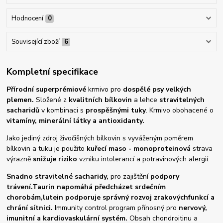
Hodnocení
0
Související zboží
6
Kompletní specifikace
Přírodní superprémiové
krmivo pro
dospělé psy velkých
plemen.
Složené z
kvalitních bílkovin
a lehce
stravitelných
sacharidů
v kombinaci s
prospěšnými tuky
. Krmivo obohacené o
vitamíny, minerální látky a antioxidanty.
Jako jediný zdroj živočišných bílkovin s vyváženým poměrem
bílkovin a tuku je použito
kuřecí maso - monoproteinová
strava
výrazně
snižuje riziko
vzniku intolerancí a potravinových alergií.
Snadno stravitelné sacharidy,
pro zajištění
podpory
trávení.
Taurin napomáhá předcházet srdečním
chorobám,
lutein podporuje správný rozvoj zrakových
funkcí a
chrání sítnici.
Immunity control program přínosný pro
nervový,
imunitní a kardiovaskulární systém.
Obsah chondroitinu a