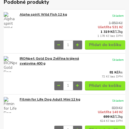
Podobné produkty
Alpha spirit Wild Fish 12 kg
Skladem
1 850 Kč
Ušetříte 531 Kč
1 319 Kč
/
12kg
1 178 Kč
bez DPH
Přidat do košíku
IRONpet Gold Dog Zvěřina krájená
Skladem
svalovina 400 g
81 Kč
/
ks
72 Kč
bez DPH
Přidat do košíku
Fitmin for Life Dog Adult Mini 12 kg
Skladem
839 Kč
Ušetříte 140 Kč
699 Kč
/
12kg
624 Kč
bez DPH