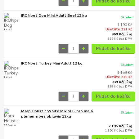
Přidat do košíku
IRONpet Dog Mini Adult Beef 12 kg
Skladem
1 190 Kč
Ušetříte 221 Kč
969 Kč
/
12kg
865 Kč
bez DPH
Přidat do košíku
IRONpet Turkey Mini Adult 12 kg
Skladem
1 159 Kč
Ušetříte 220 Kč
939 Kč
/
12kg
838 Kč
bez DPH
Přidat do košíku
Marp Holistic White Mix SB - pro malá
Skladem
plemena bez obilovin 12kg
2 195 Kč
/
12kg
1 960 Kč
bez DPH