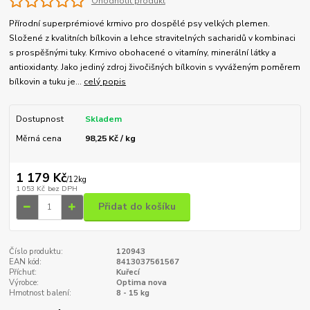
Ohodnotit produkt
Přírodní superprémiové krmivo pro dospělé psy velkých plemen.
Složené z kvalitních bílkovin a lehce stravitelných sacharidů v kombinaci
s prospěšnými tuky. Krmivo obohacené o vitamíny, minerální látky a
antioxidanty. Jako jediný zdroj živočišných bílkovin s vyváženým poměrem
bílkovin a tuku je...
celý popis
Dostupnost
Skladem
Měrná cena
98,25 Kč / kg
1 179 Kč
/
12kg
1 053 Kč
bez DPH
Přidat do košíku
Číslo produktu:
120943
EAN kód:
8413037561567
Příchuť:
Kuřecí
Výrobce:
Optima nova
Hmotnost balení:
8 - 15 kg