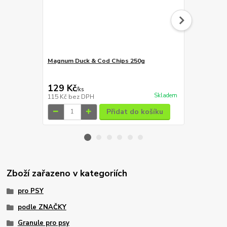
Magnum Duck & Cod Chips 250g
Magnum loso
129 Kč
129 Kč
/
ks
/
ks
Skladem
115 Kč
bez DPH
115 Kč
bez 
Přidat do košíku
Zboží zařazeno v kategoriích
pro PSY
podle ZNAČKY
Granule pro psy