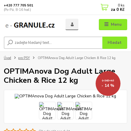
0
ks
+420 777 705 501
za
0 Kč
(Po-Pá, 8-16 hod.)
Menu
Hledat
Úvod
pro PSY
OPTIMAnova Dog Adult Large Chicken & Rice 12 kg
OPTIMAnova Dog Adult Large
Chicken & Rice 12 kg
1 369 Kč
- 14 %