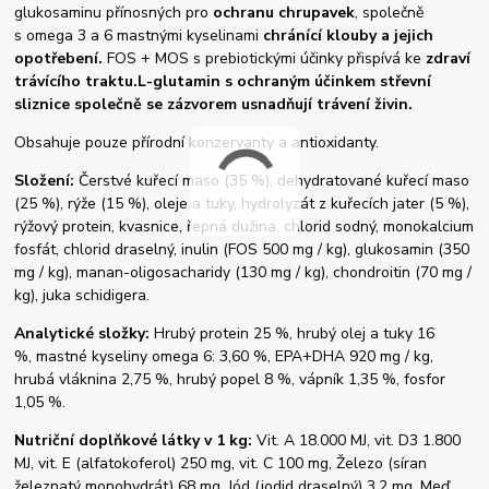
glukosaminu přínosných pro
ochranu chrupavek
, společně
s omega 3 a 6 mastnými kyselinami
chránící klouby a jejich
opotřebení.
FOS + MOS s prebiotickými účinky přispívá ke
zdraví
trávícího traktu.
L-glutamin s ochraným účinkem střevní
sliznice společně se zázvorem usnadňují trávení živin.
Obsahuje pouze přírodní konzervanty a antioxidanty.
Složení:
Čerstvé kuřecí maso (35 %), dehydratované kuřecí maso
(25 %), rýže (15 %), oleje a tuky, hydrolyzát z kuřecích jater (5 %),
rýžový protein, kvasnice, řepná dužina, chlorid sodný, monokalcium
fosfát, chlorid draselný, inulin (FOS 500 mg / kg), glukosamin (350
mg / kg), manan-oligosacharidy (130 mg / kg), chondroitin (70 mg /
kg), juka schidigera.
Analytické složky:
Hrubý protein 25 %, hrubý olej a tuky 16
%, mastné kyseliny omega 6: 3,60 %, EPA+DHA 920 mg / kg,
hrubá vláknina 2,75 %, hrubý popel 8 %, vápník 1,35 %, fosfor
1,05 %.
Nutriční doplňkové látky v 1 kg:
Vit. A 18.000 MJ, vit. D3 1.800
MJ, vit. E (alfatokoferol) 250 mg, vit. C 100 mg, Železo (síran
železnatý monohydrát) 68 mg, Jód (jodid draselný) 3,2 mg, Meď