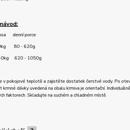
návod:
 psa denní porce
20kg 80 - 620g
 40kg 620 - 1050g
 v pokojové teplotě a zajistěte dostatek čerstvé vody. Po otevř
krmné dávky uvedená na obalu krmiva je orientační. Individuálně 
ch faktorech. Skladujte na suchém a chladném místě.