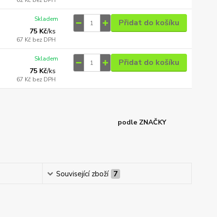
62 Kč
bez DPH
Skladem
Přidat do košíku
75 Kč
/
ks
67 Kč
bez DPH
Skladem
Přidat do košíku
75 Kč
/
ks
67 Kč
bez DPH
podle ZNAČKY
Související zboží
7