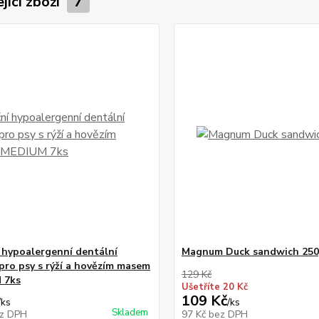
jící zboží
7
 hypoalergenní dentální
Magnum Duck sandwich 25
 pro psy s rýží a hovězím masem
129 Kč
 7ks
Ušetříte 20 Kč
109 Kč
/
ks
/
ks
Skladem
z DPH
97 Kč
bez DPH