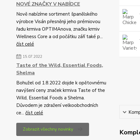
NOVÉ ZNAČKY V NABÍDCE
Nově nabízíme sortiment španělského
výrobce Visán přesněnji jeho prémiovou
řadu krmiva OPTIMAnova, značku krmiv
Wellness Core a od počátku září také p...
číst celé
15.07.2022
Taste of the Wild, Essential Foods,
Shelma
Bohužel od 1.8.2022 dojde k opětovnému
navýšení ceny značek krmiva Taste of the
Wild, Essential Foods a Shelma.
Důvodem je zdražení velkoobchodních
Kompl
ce...
číst celé
Zobrazit všechny novinky
Komple