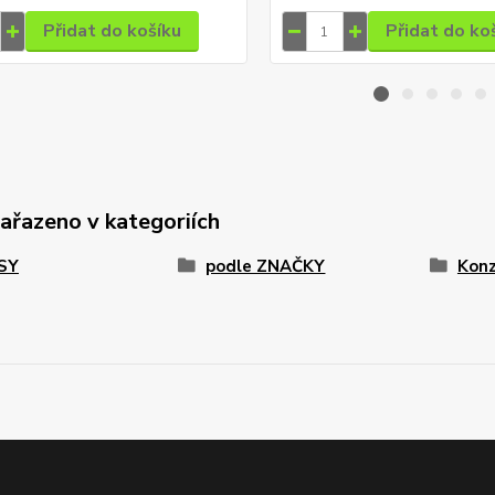
Přidat do košíku
Přidat do ko
zařazeno v kategoriích
PSY
podle ZNAČKY
Konz