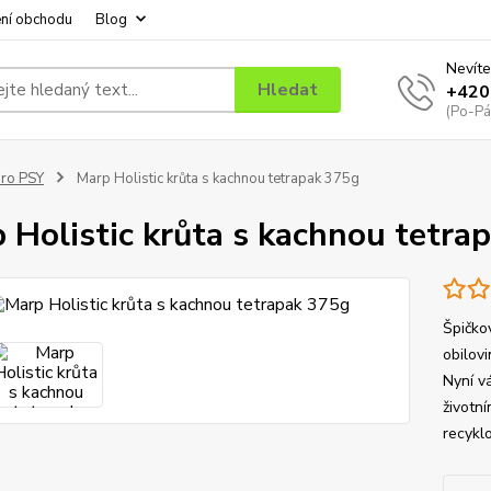
ní obchodu
Blog
Nevíte
Hledat
+420
(Po-Pá
ro PSY
Marp Holistic krůta s kachnou tetrapak 375g
 Holistic krůta s kachnou tetra
Špičko
obilovi
Nyní vá
životn
recykl