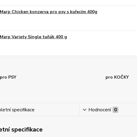
Marp Chicken konzerva pro psy s kuřecím 400g
Marp Variety Single tuňák 400 g
pro PSY
pro KOČKY
etní specifikace
Hodnocení
0
tní specifikace