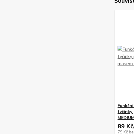
Souvise
Funkční
tyčinky
MEDIUM
89 Kč
79 Kč
be