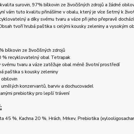
kvalita surovin, 97% bílkovin ze živočišných zdrojů a žádné obilov
yní vám tuto kvalitu přinášíme v obalu, který je více šetrný k ži
klovatelný a díky svému tvaru a váze při jeho přepravě dochází
Obsah tvoří hrubá paštika s celými kousky zeleniny a vysokým 
% bílkovin ze živočišných zdrojů
 % recyklovatelný obal Tetrapak
y svému tvaru a váze zatěžuje obal méně životní prostředí
bá paštika s kousky zeleniny
 obilovin
 umělých konzervantů, barviv a dochucovadel
danými prebiotiky pro lepší trávení
:
ta 45 %, Kachna 20 %, Hrách, Mrkev, Prebiotika (xylooligosachari