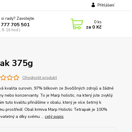
Přihlášení
 si rady? Zavolejte.
0
ks
 777 705 501
za
0 Kč
, 8-16 hod.)
pak 375g
Ohodnotit produkt
vá kvalita surovin, 97% bílkovin ze živočišných zdrojů a žádné
ny nebo konzervanty. To je Marp holistic, na který jste zvyklý.
m tuto kvalitu přinášíme v obalu, který je více šetrný k
ímu prostředí. Obal krmiva Marp Holistic Tetrapak je 100%
ovatelný a díky svému ...
celý popis