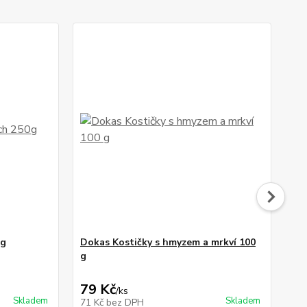
0g
Dokas Kostičky s hmyzem a mrkví 100
HD
g
Ryb
79 Kč
1
/
ks
Skladem
Skladem
71 Kč
bez DPH
11