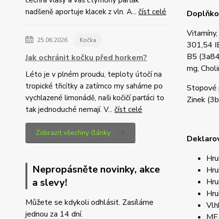
čechrá vlasy a váš čtyřnohý parťák
nadšeně aportuje klacek z vln. A...
číst celé
Doplňkov
Vitamíny,
25.06.2026
Kočka
301,54 I
B5 (3a84
Jak ochránit kočku před horkem?
mg, Choli
Léto je v plném proudu, teploty útočí na
tropické třicítky a zatímco my saháme po
Stopové 
vychlazené limonádě, naši kočičí parťáci to
Zinek (3
tak jednoduché nemají. V...
číst celé
Zobrazit všechny články
Deklarov
Hru
Nepropásněte novinky, akce
Hru
a slevy!
Hru
Hru
Můžete se kdykoli odhlásit. Zasíláme
Vlh
jednou za 14 dní.
ME 