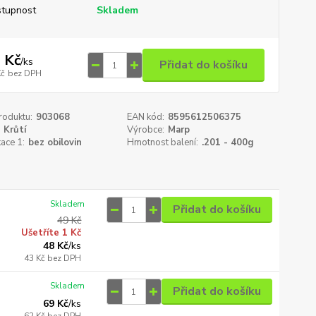
tupnost
Skladem
 Kč
/
ks
Přidat do košíku
Kč
bez DPH
roduktu:
903068
EAN kód:
8595612506375
Krůtí
Výrobce:
Marp
kace 1:
bez obilovin
Hmotnost balení:
.201 - 400g
Skladem
Přidat do košíku
49 Kč
Ušetříte 1 Kč
48 Kč
/
ks
43 Kč
bez DPH
Skladem
Přidat do košíku
69 Kč
/
ks