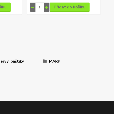
šíku
Přidat do košíku
ervy, paštiky
MARP