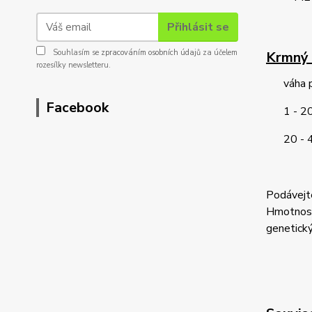
Přihlásit se
Souhlasím se
zpracováním osobních údajů
za účelem
Krmný 
rozesílky newsletteru.
váha
Facebook
1 - 
20 -
Podávejte
Hmotnost 
genetický