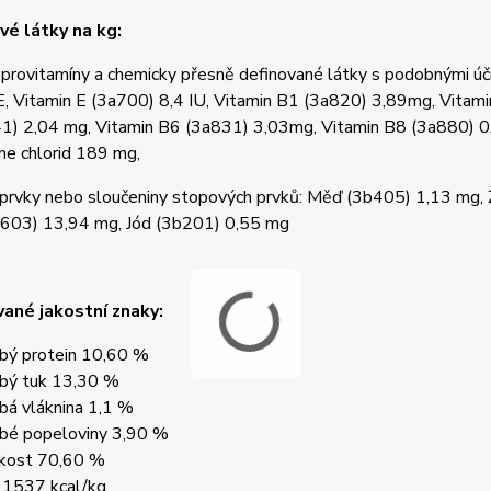
é látky na kg:
 provitamíny a chemicky přesně definované látky s podobnými ú
E, Vitamin E (3a700) 8,4 IU, Vitamin B1 (3a820) 3,89mg, Vitam
1) 2,04 mg, Vitamin B6 (3a831) 3,03mg, Vitamin B8 (3a880) 0
ne chlorid 189 mg,
prvky nebo sloučeniny stopových prvků: Měď (3b405) 1,13 mg,
b603) 13,94 mg, Jód (3b201) 0,55 mg
ané jakostní znaky:
bý protein 10,60 %
bý tuk 13,30 %
bá vláknina 1,1 %
bé popeloviny 3,90 %
kost 70,60 %
1537 kcal/kg