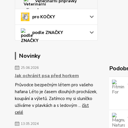
Veterinární přípravky
pro KOČKY
podle ZNAČKY
Novinky
Podobn
25.06.2026
Jak ochránit psa před horkem
Průvodce bezpečným létem pro vašeho
hafana Léto je časem dlouhých procházek,
koupání a výletů. Zatímco my si sluníčko
užíváme v plavkách a s ledovým ...
číst
celé
13.05.2024