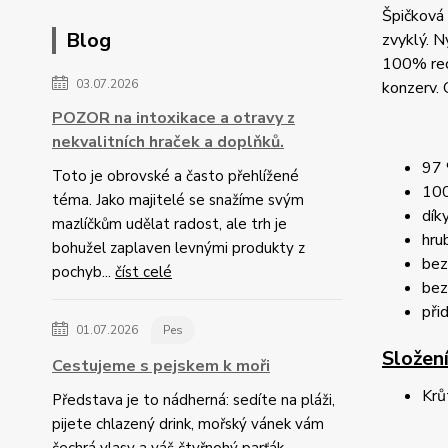
Špičková 
Blog
zvyklý. N
100% recy
03.07.2026
konzerv. 
POZOR na intoxikace a otravy z
nekvalitních hraček a doplňků.
97 
Toto je obrovské a často přehlížené
100
téma. Jako majitelé se snažíme svým
dík
mazlíčkům udělat radost, ale trh je
hru
bohužel zaplaven levnými produkty z
bez
pochyb...
číst celé
bez
při
01.07.2026
Pes
Složení
Cestujeme s pejskem k moři
Krů
Představa je to nádherná: sedíte na pláži,
pijete chlazený drink, mořský vánek vám