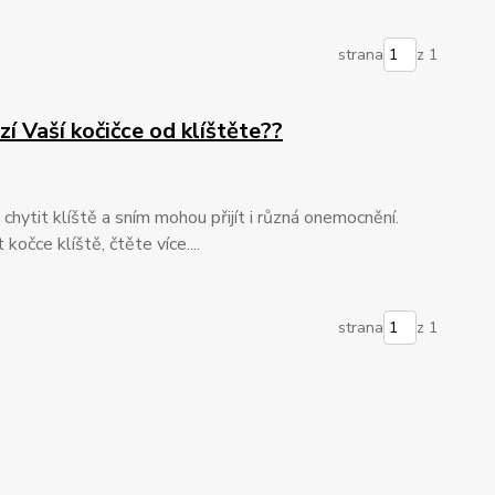
strana
z 1
zí Vaší kočičce od klíštěte??
chytit klíště a sním mohou přijít i různá onemocnění.
očce klíště, čtěte více....
strana
z 1