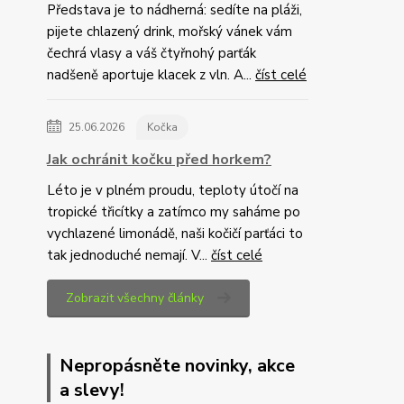
Představa je to nádherná: sedíte na pláži,
pijete chlazený drink, mořský vánek vám
čechrá vlasy a váš čtyřnohý parťák
nadšeně aportuje klacek z vln. A...
číst celé
25.06.2026
Kočka
Jak ochránit kočku před horkem?
Léto je v plném proudu, teploty útočí na
tropické třicítky a zatímco my saháme po
vychlazené limonádě, naši kočičí parťáci to
tak jednoduché nemají. V...
číst celé
Zobrazit všechny články
Nepropásněte novinky, akce
a slevy!