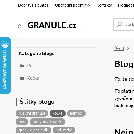
Doprava a platba
Obchodní podmínky
Kontakty
Hodnoce
Úvod
Kategorie blogu
Blog
Pes
Kočka
To, že zd
To platí 
vyváženou
Štítky blogu
bude neje
kvalitní granule
kočka
nemoci
pes
pohybové potíže
Nejn
granule bez obilí
holistické