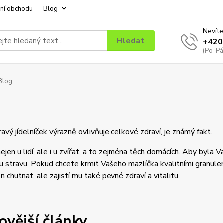
ní obchodu
Blog
Nevíte
Hledat
+420
(Po-Pá
Blog
ravý jídelníček výrazně ovlivňuje celkové zdraví, je známý fakt.
nejen u lidí, ale i u zvířat, a to zejména těch domácích. Aby byl
 stravu. Pokud chcete krmit Vašeho mazlíčka kvalitními granule
n chutnat, ale zajistí mu také pevné zdraví a vitalitu.
ovější články