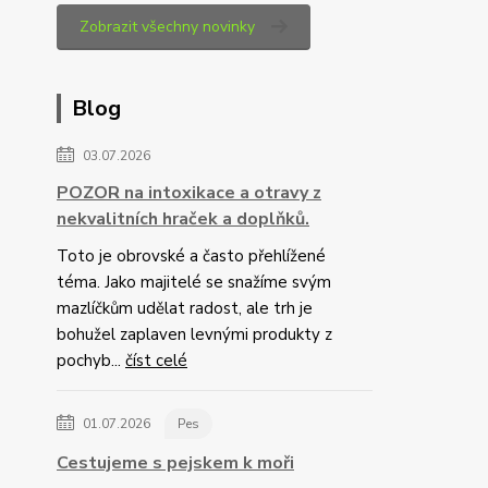
Zobrazit všechny novinky
Blog
03.07.2026
POZOR na intoxikace a otravy z
nekvalitních hraček a doplňků.
Toto je obrovské a často přehlížené
téma. Jako majitelé se snažíme svým
mazlíčkům udělat radost, ale trh je
bohužel zaplaven levnými produkty z
pochyb...
číst celé
01.07.2026
Pes
Cestujeme s pejskem k moři