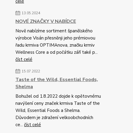
celé
13.05.2024
NOVÉ ZNAČKY V NABÍDCE
Nově nabízíme sortiment španělského
výrobce Visán přesněnji jeho prémiovou
řadu krmiva OPTIMAnova, značku krmiv
Wellness Core a od počátku září také p...
číst celé
15.07.2022
Taste of the Wild, Essential Foods,
Shelma
Bohužel od 1.8.2022 dojde k opětovnému
navýšení ceny značek krmiva Taste of the
Wild, Essential Foods a Shelma.
Důvodem je zdražení velkoobchodních
ce...
číst celé