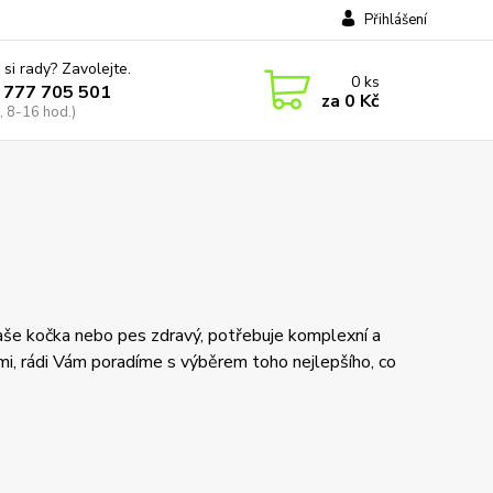
Přihlášení
 si rady? Zavolejte.
0
ks
 777 705 501
za
0 Kč
, 8-16 hod.)
a Vaše kočka nebo pes zdravý, potřebuje komplexní a
mi, rádi Vám poradíme s výběrem toho nejlepšího, co