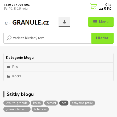
0
ks
+420 777 705 501
za
0 Kč
(Po-Pá, 8-16 hod.)
Menu
Hledat
Kategorie blogu
Pes
Kočka
Štítky blogu
kvalitní granule
kočka
nemoci
pes
pohybové potíže
granule bez obilí
holistické