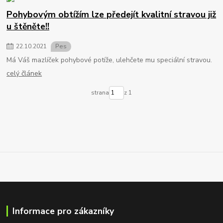
Pohybovým obtížím lze předejít kvalitní stravou již
u štěněte!!
22
.
10
.
2021
Pes
Má Váš mazlíček pohybové potíže, ulehčete mu speciální stravou.
celý článek
strana
z 1
Informace pro zákazníky