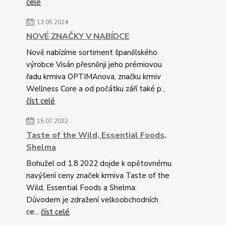
celé
13.05.2024
NOVÉ ZNAČKY V NABÍDCE
Nově nabízíme sortiment španělského
výrobce Visán přesněnji jeho prémiovou
řadu krmiva OPTIMAnova, značku krmiv
Wellness Core a od počátku září také p...
číst celé
15.07.2022
Taste of the Wild, Essential Foods,
Shelma
Bohužel od 1.8.2022 dojde k opětovnému
navýšení ceny značek krmiva Taste of the
Wild, Essential Foods a Shelma.
Důvodem je zdražení velkoobchodních
ce...
číst celé