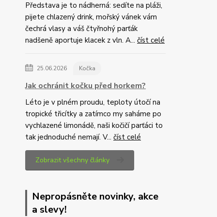
Představa je to nádherná: sedíte na pláži,
pijete chlazený drink, mořský vánek vám
čechrá vlasy a váš čtyřnohý parťák
nadšeně aportuje klacek z vln. A...
číst celé
25.06.2026
Kočka
Jak ochránit kočku před horkem?
Léto je v plném proudu, teploty útočí na
tropické třicítky a zatímco my saháme po
vychlazené limonádě, naši kočičí parťáci to
tak jednoduché nemají. V...
číst celé
Zobrazit všechny články
Nepropásněte novinky, akce
a slevy!