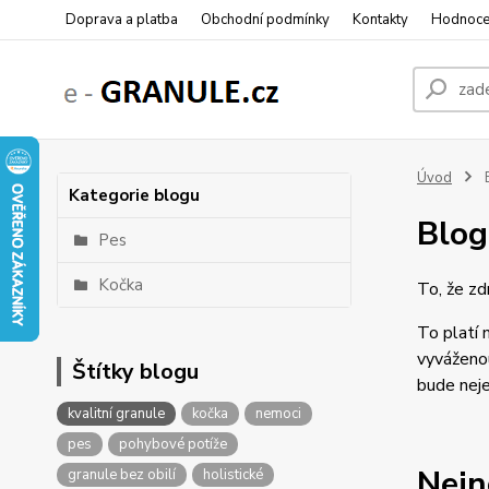
Doprava a platba
Obchodní podmínky
Kontakty
Hodnoce
Úvod
Kategorie blogu
Blog
Pes
Kočka
To, že zd
To platí 
vyváženou
Štítky blogu
bude neje
kvalitní granule
kočka
nemoci
pes
pohybové potíže
Nejn
granule bez obilí
holistické