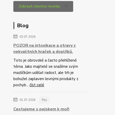
Zobrazit všechny novinky
Blog
03.07.2026
POZOR na intoxikace a otravy z
nekvalitních hraček a doplňků.
Toto je obrovské a často přehlížené
téma. Jako majitelé se snažíme svým
mazlíčkům udělat radost, ale trh je
bohužel zaplaven levnými produkty z
pochyb...
číst celé
01.07.2026
Pes
Cestujeme s pejskem k moři