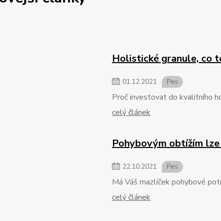
Holistické granule, co t
01
.
12
.
2021
Pes
Proč investovat do kvalitního h
celý článek
Pohybovým obtížím lze př
22
.
10
.
2021
Pes
Má Váš mazlíček pohybové potíž
celý článek