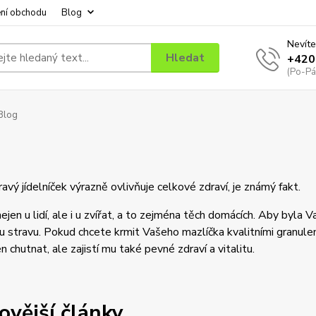
ní obchodu
Blog
Nevíte
Hledat
+420
(Po-Pá
Blog
ravý jídelníček výrazně ovlivňuje celkové zdraví, je známý fakt.
nejen u lidí, ale i u zvířat, a to zejména těch domácích. Aby byl
 stravu. Pokud chcete krmit Vašeho mazlíčka kvalitními granule
n chutnat, ale zajistí mu také pevné zdraví a vitalitu.
ovější články