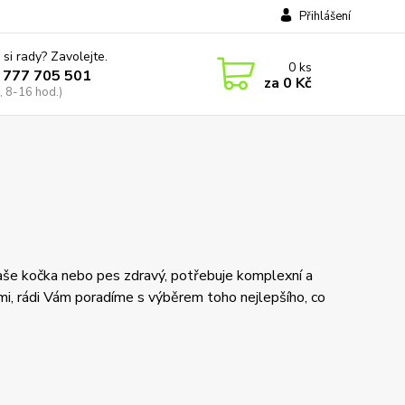
Přihlášení
 si rady? Zavolejte.
0
ks
 777 705 501
za
0 Kč
, 8-16 hod.)
a Vaše kočka nebo pes zdravý, potřebuje komplexní a
mi, rádi Vám poradíme s výběrem toho nejlepšího, co