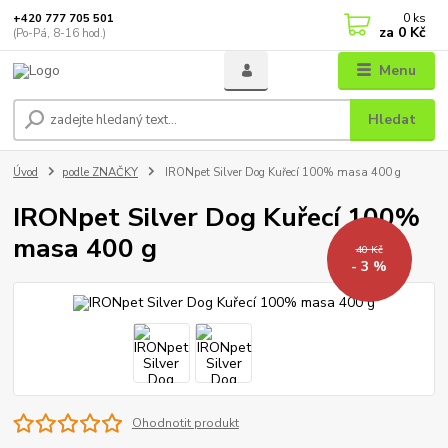
0
ks
+420 777 705 501
za
0 Kč
(Po-Pá, 8-16 hod.)
Menu
Hledat
Úvod
podle ZNAČKY
IRONpet Silver Dog Kuřecí 100% masa 400 g
IRONpet Silver Dog Kuřecí 100%
masa 400 g
40 Kč
- 3 %
Ohodnotit produkt