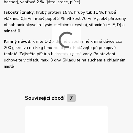
bachor), vepřové 2 % (játra, srdce, plíce).
Jakostní znaky:
hrubý protein 15 %, hrubý tuk 11 %, hrubá
vláknina 0,5 %, hrubý popel 3 %, vlhkost 70 %. Vysoký přirozený
obsah aminokyselin (lysin, methionin, cystin), vitamínů (A, E, D) a
minerálů.
Krmný návod:
krmte 1-2 x denně v souhrnné krmné dávce cca
200 g krmiva na 5 kg hmotnosti psa. Podávejte při pokojové
teplotě. Zajistěte přístup k dostatku pitné vody. Po otevření
uchovejte v chladu max. 3 dny. Skladujte na suchém a chladném
místě.
Související zboží
7