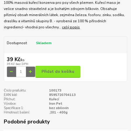
100% masová kuřecí konzerva pro psy všech plemen. Kuřecí maso je
velice snadno stravitelné a je bohatým zdrojem bílkovin. Obsahuje
příznivý obsah minerálních látek, zejména železa, fosforu, zinku, sodíku,
draslíku a vitamínů skupiny B. - vyrobená ze 100 % přírodních
ingrediencí- vhodná pro všechny...
celý popis
Dostupnost
Skladem
39 Kč
/
ks
35 Kč
bez DPH
Přidat do košíku
Číslo produktu:
100173
EAN kód:
8595720704113
Příchuť:
Kuřecí
Výrobce:
Iron Pet
Specifikace 1:
bez obilovin
Hmotnost balení:
.201 - 400g
Podobné produkty