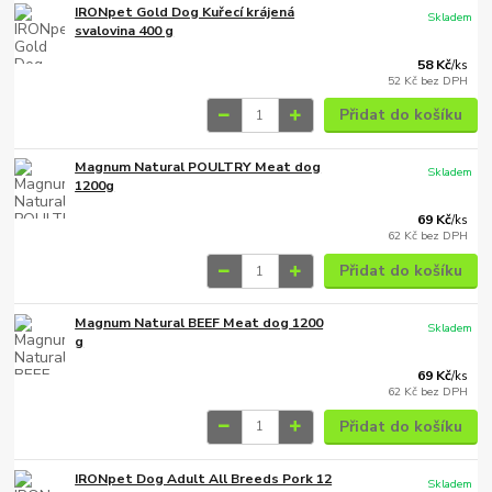
IRONpet Gold Dog Kuřecí krájená
Skladem
svalovina 400 g
58 Kč
/
ks
52 Kč
bez DPH
Přidat do košíku
Magnum Natural POULTRY Meat dog
Skladem
1200g
69 Kč
/
ks
62 Kč
bez DPH
Přidat do košíku
Magnum Natural BEEF Meat dog 1200
Skladem
g
69 Kč
/
ks
62 Kč
bez DPH
Přidat do košíku
IRONpet Dog Adult All Breeds Pork 12
Skladem