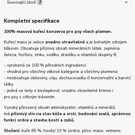
Související zboží
7
Kompletní specifikace
100% masová kuřecí konzerva pro psy všech plemen.
Kuřecí maso je velice
snadno stravitelné
a je bohatým zdrojem
bílkovin. Obsahuje příznivý obsah minerálních látek, zejména
železa, fosforu, zinku, sodíku, draslíku a vitamínů skupiny B.
- vyrobená ze 100 % přírodních ingrediencí
- vhodná pro všechny věkové kategorie a všechny plemena
- neobsahuje obiloviny, sóju, dochucovadla či konzervační a barvící
látky
- jedná se tedy o bezlepkové, snadno stravitelné krmivo i
pro psy s citlivým trávením
Vysoký přirozený obsah aminokyselin, vitamínů a minerálů
má
příznivý vliv na stav kůže a srsti, budování svalů, správnou
funkci srdce a stavbu kostí a zubů.
Složení:
kuře 85 %, hovězí 13 % (srdce, plíce, maso, vemeno,