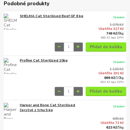
Podobné produkty
SHELMA Cat Sterilised Beef GF 8 kg
Skladem
1 076 Kč
Ušetříte 327 Kč
749 Kč
/
8kg
669 Kč
bez DPH
Přidat do košíku
Profine Cat Sterilized 10kg
Skladem
1 100 Kč
Ušetříte 201 Kč
899 Kč
/
10kg
803 Kč
bez DPH
Přidat do košíku
Harper and Bone Cat Sterilised
Skladem
čerstvé z trhu 5 kg
695 Kč
Ušetříte 72 Kč
623 Kč
/
5kg