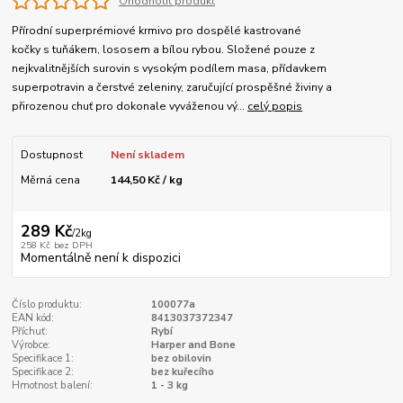
Ohodnotit produkt
Přírodní superprémiové krmivo pro dospělé kastrované
kočky s tuňákem, lososem a bílou rybou. Složené pouze z
nejkvalitnějších surovin s vysokým podílem masa, přídavkem
superpotravin a čerstvé zeleniny, zaručující prospěšné živiny a
přirozenou chuť pro dokonale vyváženou vý...
celý popis
Dostupnost
Není skladem
Měrná cena
144,50 Kč / kg
289 Kč
/
2kg
258 Kč
bez DPH
Momentálně není k dispozici
Číslo produktu:
100077a
EAN kód:
8413037372347
Příchuť:
Rybí
Výrobce:
Harper and Bone
Specifikace 1:
bez obilovin
Specifikace 2:
bez kuřecího
Hmotnost balení:
1 - 3 kg