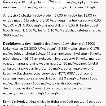
Řasa Kelpa 30 mg/kg, klikva celé plody 30 mg/kg, šípky (bohaté
na vitamín C) 30 mg/kg, zelený čaj 30 mg/kg, kurkuma 30 mg/kg.
Analytické složky:
hrubý protein 37,00 %, hrubý tuk 12,00 %,
omega mastné kyseliny-3 2,50 %, omega mastné kyseliny-6 0,80
%, EPA + DHA 8000 mg/kg, hrubá vláknina 5,00 %, hrubý popel
8,50 %, vápník 1,30 %, fosfor 1,10 %. Metabolizovatelná energie:
3580 kcal/ kg.
Doplňkové látky:
Nutriční doplňkové látky: vitamín A 25000
IU/kg, vitamín D3 2000 IU/kg, vitamín E 350 mg/kg, vitamín C 175
mg/kg, železo (chelát železa (II) a aminokyselin hydrátu) 45 mg/kg,
měď (chelát mědi (II) aminokyselin, hydratovaný) 8 mg/kg, mangan
(chelát manganu aminokyselin hydrátu) 30 mg/kg, zinek (chelát
zinku a aminokyselin hydrátu) 50 mg/kg, selen (inaktivované
kvasinky Saccharomyces cerevisiae NCYC R397 obohacené
selenem, komplex selenových kvasinek) 0,2 mg/kg, taurin 1500
mg/kg, DL-metionin 1000 mg/kg, L-karnitin 500 mg/kg.
Technologické doplňkové látky: antioxidanty: tokoferolové
extrakty z rostlinných olejů 150 mg/kg.
Krmný návod:
změnu krmiva je třeba provádět postupně po dobu