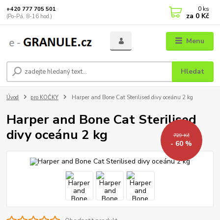
0
ks
+420 777 705 501
za
0 Kč
(Po-Pá, 8-16 hod.)
Menu
Hledat
Úvod
pro KOČKY
Harper and Bone Cat Sterilised divy oceánu 2 kg
Harper and Bone Cat Sterilised
divy oceánu 2 kg
729 Kč
- 60 %