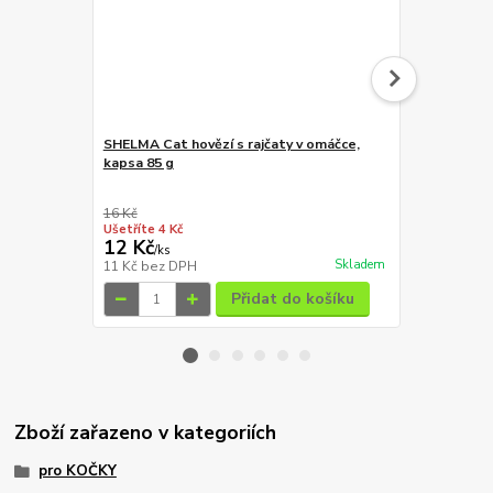
SHELMA Cat hovězí s rajčaty v omáčce,
Shelma Cat 
kapsa 85 g
rakytník GF,
g
16 Kč
19 Kč
Ušetříte 4 Kč
Ušetříte 3 Kč
12 Kč
16 Kč
/
ks
/
ks
Skladem
11 Kč
bez DPH
14 Kč
bez D
Přidat do košíku
Zboží zařazeno v kategoriích
pro KOČKY