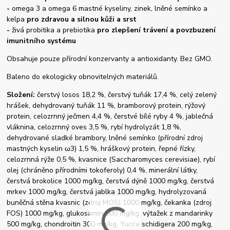
-
omega 3 a omega 6 mastné kyseliny, zinek, lněné semínko a
kelpa
pro zdravou a silnou kůži a srst
-
živá probitika a prebiotika
pro zlepšení trávení a povzbuzení
imunitního systému
Obsahuje pouze přírodní konzervanty a antioxidanty. Bez GMO.
Baleno do ekologicky obnovitelných materiálů.
Složení:
čerstvý losos 18,2 %, čerstvý tuňák 17,4 %, celý zelený
hrášek, dehydrovaný tuňák 11 %, bramborový protein, rýžový
protein, celozrnný ječmen 4,4 %, čerstvé bílé ryby 4 %, jablečná
vláknina, celozrnný oves 3,5 %, rybí hydrolyzát 1,8 %,
dehydrované sladké brambory, lněné semínko (přírodní zdroj
mastných kyselin ω3) 1,5 %, hráškový protein, řepné řízky,
celozrnná rýže 0,5 %, kvasnice (Saccharomyces cerevisiae), rybí
olej (chráněno přírodními tokoferoly) 0,4 %, minerální látky,
čerstvá brokolice 1000 mg/kg, čerstvá dýně 1000 mg/kg, čerstvá
mrkev 1000 mg/kg, čerstvá jablka 1000 mg/kg, hydrolyzovaná
buněčná stěna kvasnic (zdroj MOS) 1000 mg/kg, čekanka (zdroj
FOS) 1000 mg/kg, glukosamin 500 mg/kg, výtažek z mandarinky
500 mg/kg, chondroitin 300 mg/kg, Yucca schidigera 200 mg/kg,