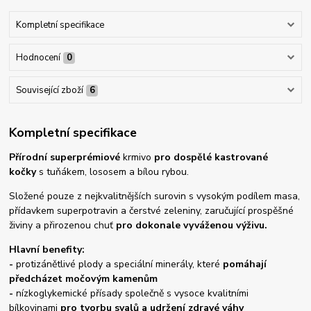
Kompletní specifikace
Hodnocení
0
Související zboží
6
Kompletní specifikace
Přírodní superprémiové
krmivo
pro dospělé kastrované
kočky
s tuňákem, lososem a bílou rybou.
Složené pouze z nejkvalitnějších surovin s vysokým podílem masa,
přídavkem superpotravin a čerstvé zeleniny, zaručující prospěšné
živiny a přirozenou chuť
pro dokonale vyváženou výživu.
Hlavní benefity:
-
protizánětlivé plody a speciální minerály, které
pomáhají
předcházet močovým kamenům
-
nízkoglykemické přísady společně s vysoce kvalitními
bílkovinami
pro tvorbu svalů a udržení zdravé váhy