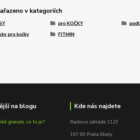
zařazeno v kategoriích
PSY
pro KOČKY
pod
ky pro kočky
FITMIN
ější na blogu
Kde nás najdete
cké granule, co to je?
Rackova zahrada 1123
197 00 Praha Kbely