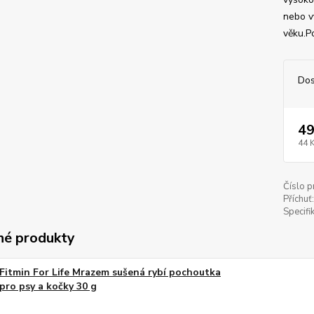
nebo v
věku.P
Dos
49
44 
Číslo p
Příchuť:
Specifi
é produkty
Fitmin For Life Mrazem sušená rybí pochoutka
pro psy a kočky 30 g