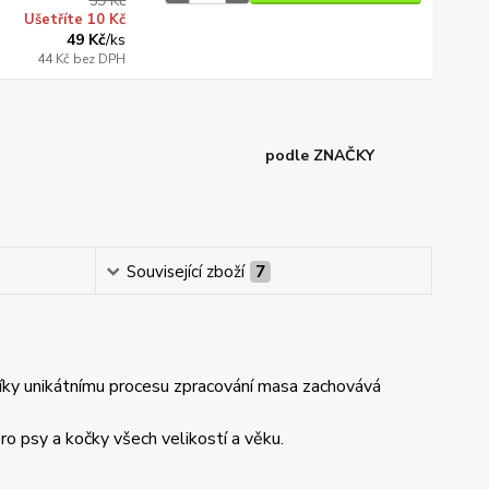
59 Kč
Ušetříte 10 Kč
49 Kč
/
ks
44 Kč
bez DPH
podle ZNAČKY
Související zboží
7
íky unikátnímu procesu zpracování masa zachovává
ro psy a kočky všech velikostí a věku.