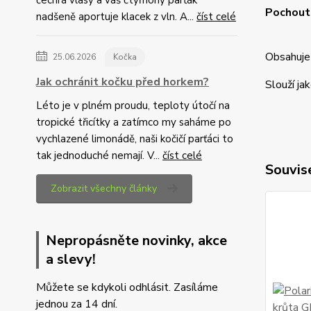
čechrá vlasy a váš čtyřnohý parťák
Pochoutk
nadšeně aportuje klacek z vln. A...
číst celé
Obsahuje 
25.06.2026
Kočka
Jak ochránit kočku před horkem?
Slouží ja
Léto je v plném proudu, teploty útočí na
tropické třicítky a zatímco my saháme po
vychlazené limonádě, naši kočičí parťáci to
tak jednoduché nemají. V...
číst celé
Souvise
Zobrazit všechny články
Nepropásněte novinky, akce
a slevy!
Můžete se kdykoli odhlásit. Zasíláme
jednou za 14 dní.