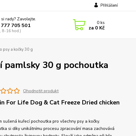
Přihlášení
 si rady? Zavolejte.
0
ks
 777 705 501
za
0 Kč
, 8-16 hod.)
o psy a kočky 30 g
cí pamlsky 30 g pochoutka
Ohodnotit produkt
in For Life Dog & Cat Freeze Dried chicken
 sušená kuřecí pochoutka pro všechny psy a kočky.
tka si díky unikátnímu procesu zpracování masa zachovává
u chutnosta živinovou hodnotu. Slouží jako odměna při hře