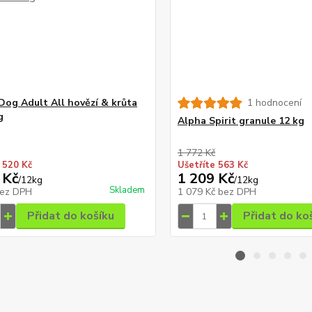
 Dog Adult All hovězí & krůta
1 hodnocení
g
Alpha Spirit granule 12 kg
1 772 Kč
 520 Kč
Ušetříte 563 Kč
 Kč
1 209 Kč
/
12kg
/
12kg
Skladem
ez DPH
1 079 Kč
bez DPH
Přidat do košíku
Přidat do ko