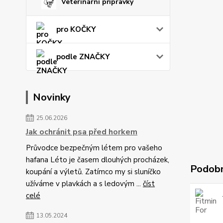
Veterinární přípravky
pro KOČKY
podle ZNAČKY
Novinky
25.06.2026
Jak ochránit psa před horkem
Průvodce bezpečným létem pro vašeho
hafana Léto je časem dlouhých procházek,
Podobn
koupání a výletů. Zatímco my si sluníčko
užíváme v plavkách a s ledovým ...
číst
celé
13.05.2024