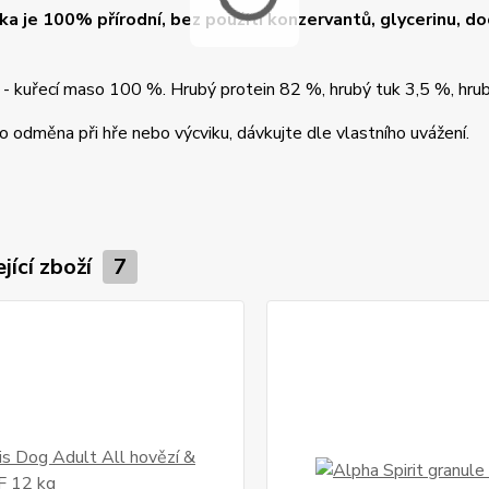
a je 100% přírodní, bez použití konzervantů, glycerinu, doc
- kuřecí maso 100 %. Hrubý protein 82 %, hrubý tuk 3,5 %, hrub
ko odměna při hře nebo výcviku, dávkujte dle vlastního uvážení.
jící zboží
7