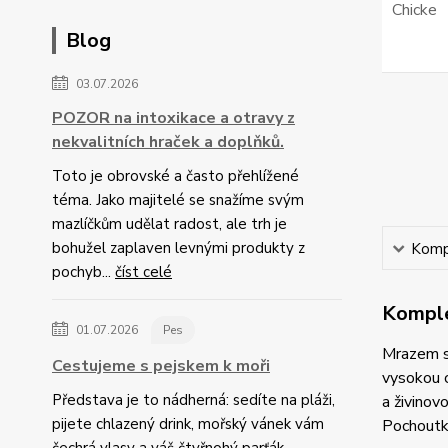
Blog
03.07.2026
POZOR na intoxikace a otravy z
nekvalitních hraček a doplňků.
Toto je obrovské a často přehlížené
téma. Jako majitelé se snažíme svým
mazlíčkům udělat radost, ale trh je
bohužel zaplaven levnými produkty z
Kompl
pochyb...
číst celé
Komple
01.07.2026
Pes
Mrazem su
Cestujeme s pejskem k moři
vysokou 
Představa je to nádherná: sedíte na pláži,
a živinov
pijete chlazený drink, mořský vánek vám
Pochoutk