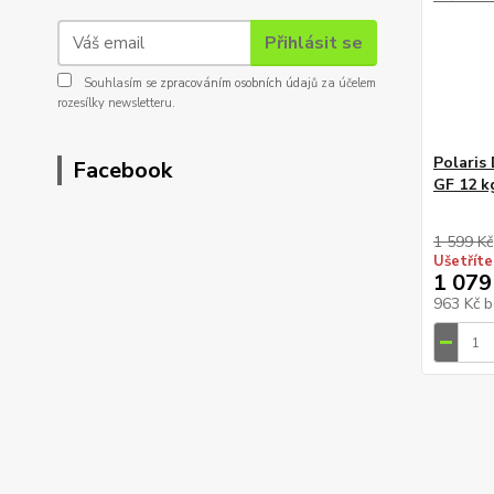
Přihlásit se
Souhlasím se
zpracováním osobních údajů
za účelem
rozesílky newsletteru.
Polaris
Facebook
GF 12 k
1 599 Kč
Ušetříte
1 079
963 Kč
b