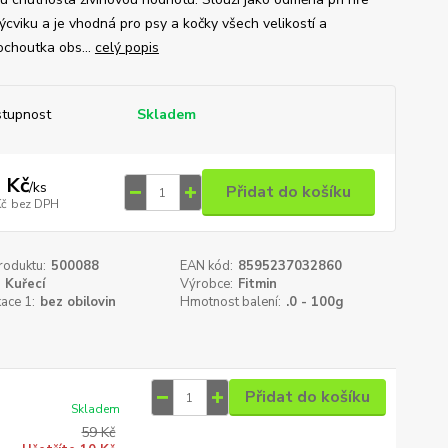
ýcviku a je vhodná pro psy a kočky všech velikostí a
ochoutka obs...
celý popis
tupnost
Skladem
 Kč
/
ks
Přidat do košíku
Kč
bez DPH
roduktu:
500088
EAN kód:
8595237032860
Kuřecí
Výrobce:
Fitmin
kace 1:
bez obilovin
Hmotnost balení:
.0 - 100g
Přidat do košíku
Skladem
59 Kč