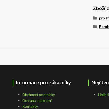
Zboží 
pro 
Pamls
Informace pro zákazníky
Nejčten
Obchodní podmínky
Holisti
Ochrana soukromí
Kontakty