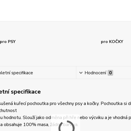
pro PSY
pro KOČKY
etní specifikace
Hodnocení
0
tní specifikace
šená kuřecí pochoutka pro všechny psy a kočky. Pochoutka si d
chutnost
ou hodnotu. Slouží jako odměna při hře nebo výcviku a je vhodná p
a obsahuje 100% masa, žádná barviva.