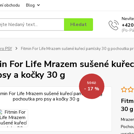
ní obchodu
Blog
Nevíte
Hledat
+420
(Po-Pá
ro PSY
Fitmin For Life Mrazem sušené kuřecí pamlsky 30 g pochoutka pr
in For Life Mrazem sušené kuře
psy a kočky 30 g
59 Kč
- 17 %
Fitm
30 g
Mrazem
Pochou
vysoko