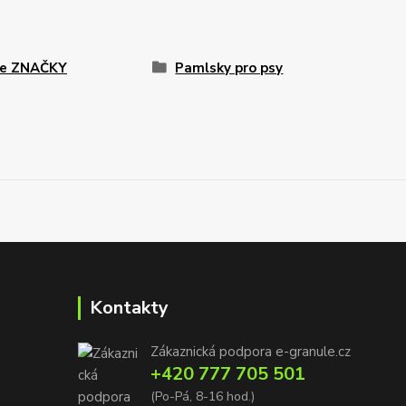
le ZNAČKY
Pamlsky pro psy
Kontakty
Zákaznická podpora e-granule.cz
+420 777 705 501
(Po-Pá, 8-16 hod.)