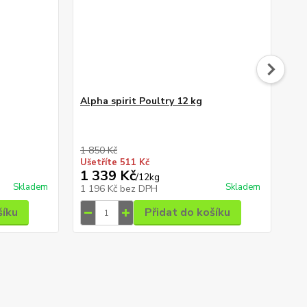
Alpha spirit Poultry 12 kg
IR
1 850 Kč
1 0
Ušetříte 511 Kč
Uše
1 339 Kč
8
/
12kg
Skladem
Skladem
1 196 Kč
bez DPH
77
šíku
Přidat do košíku