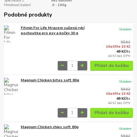
Specifikace 1:
bez obilovin
Hmotnost balení:
.0 - 100g
Podobné produkty
Fitmin For Life Mrazem sušená rybí
Skladem
pochoutka pro psy a kočky 30 g
59 Kč
Ušetříte 10 Kč
49 Kč
/
ks
44 Kč
bez DPH
Přidat do košíku
Magnum Chicken bites soft 80g
Skladem
59 Kč
Ušetříte 10 Kč
49 Kč
/
ks
44 Kč
bez DPH
Přidat do košíku
Magnum Chicken chips soft 80g
Skladem
59 Kč