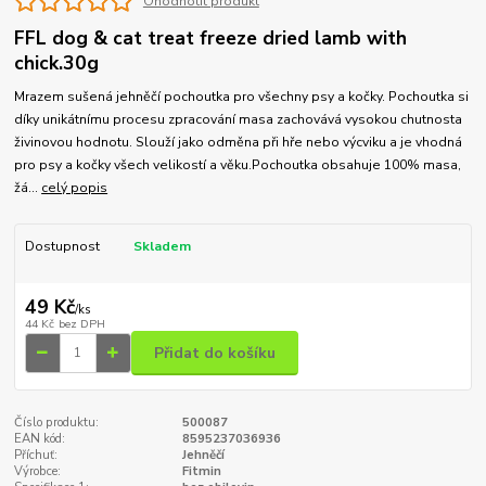
Ohodnotit produkt
FFL dog & cat treat freeze dried lamb with
chick.30g
Mrazem sušená jehněčí pochoutka pro všechny psy a kočky. Pochoutka si
díky unikátnímu procesu zpracování masa zachovává vysokou chutnosta
živinovou hodnotu. Slouží jako odměna při hře nebo výcviku a je vhodná
pro psy a kočky všech velikostí a věku.Pochoutka obsahuje 100% masa,
žá...
celý popis
Dostupnost
Skladem
49 Kč
/
ks
44 Kč
bez DPH
Přidat do košíku
Číslo produktu:
500087
EAN kód:
8595237036936
Příchuť:
Jehněčí
Výrobce:
Fitmin