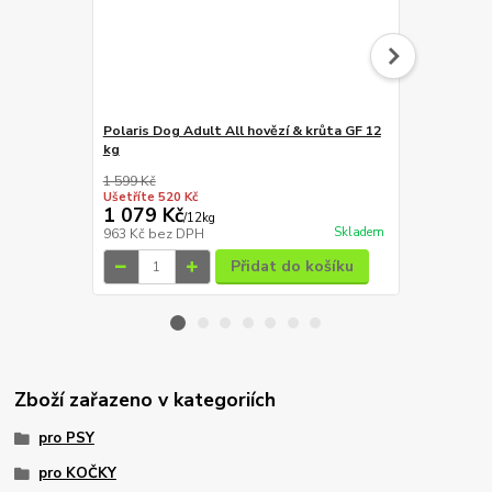
Polaris Dog Adult All hovězí & krůta GF 12
kg
Alpha Spirit
1 599 Kč
1 772 Kč
Ušetříte 520 Kč
Ušetříte 563
1 079 Kč
1 209 Kč
/
12kg
Skladem
963 Kč
bez DPH
1 079 Kč
bez
Přidat do košíku
Zboží zařazeno v kategoriích
pro PSY
pro KOČKY