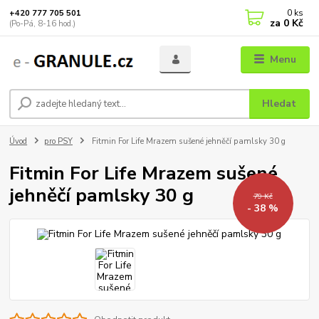
0
ks
+420 777 705 501
za
0 Kč
(Po-Pá, 8-16 hod.)
Menu
Hledat
Úvod
pro PSY
Fitmin For Life Mrazem sušené jehněčí pamlsky 30 g
Fitmin For Life Mrazem sušené
jehněčí pamlsky 30 g
79 Kč
- 38 %