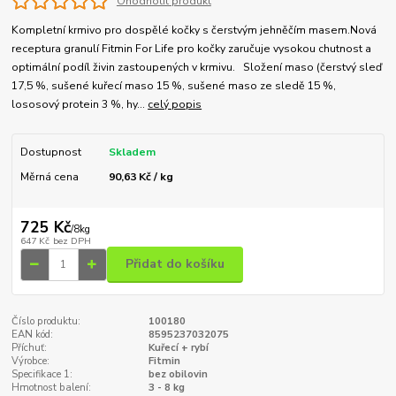
Ohodnotit produkt
Kompletní krmivo pro dospělé kočky s čerstvým jehněčím masem.Nová
receptura granulí Fitmin For Life pro kočky zaručuje vysokou chutnost a
optimální podíl živin zastoupených v krmivu. Složení maso (čerstvý sleď
17,5 %, sušené kuřecí maso 15 %, sušené maso ze sledě 15 %,
lososový protein 3 %, hy...
celý popis
Dostupnost
Skladem
Měrná cena
90,63 Kč / kg
725 Kč
/
8kg
647 Kč
bez DPH
Přidat do košíku
Číslo produktu:
100180
EAN kód:
8595237032075
Příchuť:
Kuřecí + rybí
Výrobce:
Fitmin
Specifikace 1:
bez obilovin
Hmotnost balení:
3 - 8 kg