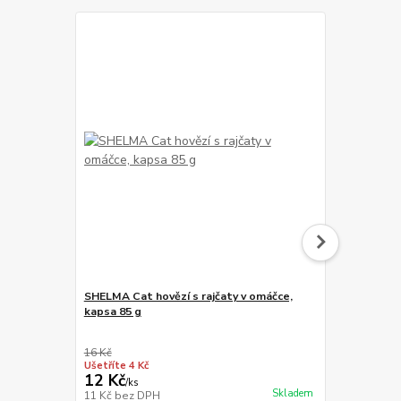
SHELMA Cat hovězí s rajčaty v omáčce,
Shelma Cat 
kapsa 85 g
rakytník GF,
g
16 Kč
19 Kč
Ušetříte 4 Kč
Ušetříte 3 Kč
12 Kč
16 Kč
/
ks
/
ks
Skladem
11 Kč
bez DPH
14 Kč
bez D