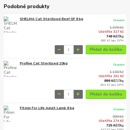
Podobné produkty
SHELMA Cat Sterilised Beef GF 8 kg
Skladem
1 076 Kč
Ušetříte 327 Kč
749 Kč
/
8kg
669 Kč
bez DPH
Přidat do košíku
Profine Cat Sterilized 10kg
Skladem
1 100 Kč
Ušetříte 201 Kč
899 Kč
/
10kg
803 Kč
bez DPH
Přidat do košíku
Fitmin For Life Adult Lamb 8 kg
Skladem
999 Kč
Ušetříte 274 Kč
725 Kč
/
8kg
647 Kč
bez DPH