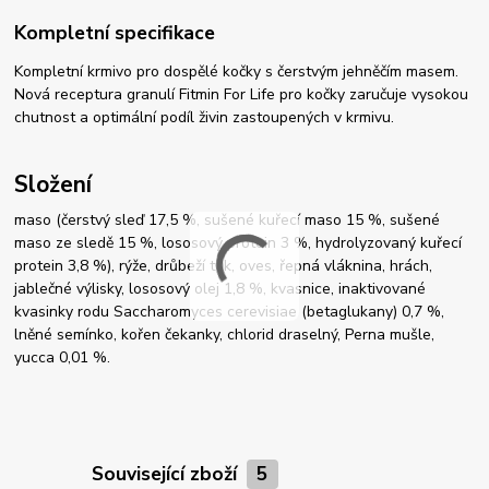
Kompletní specifikace
Kompletní krmivo pro dospělé kočky s čerstvým jehněčím masem.
Nová receptura granulí Fitmin For Life pro kočky zaručuje vysokou
chutnost a optimální podíl živin zastoupených v krmivu.
Složení
maso (čerstvý sleď 17,5 %, sušené kuřecí maso 15 %, sušené
maso ze sledě 15 %, lososový protein 3 %, hydrolyzovaný kuřecí
protein 3,8 %), rýže, drůbeží tuk, oves, řepná vláknina, hrách,
jablečné výlisky, lososový olej 1,8 %, kvasnice, inaktivované
kvasinky rodu Saccharomyces cerevisiae (betaglukany) 0,7 %,
lněné semínko, kořen čekanky, chlorid draselný, Perna mušle,
yucca 0,01 %.
Související zboží
5