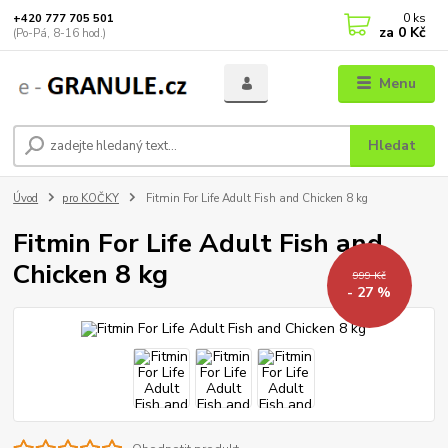
0
ks
+420 777 705 501
za
0 Kč
(Po-Pá, 8-16 hod.)
Menu
Hledat
Úvod
pro KOČKY
Fitmin For Life Adult Fish and Chicken 8 kg
Fitmin For Life Adult Fish and
Chicken 8 kg
999 Kč
- 27 %