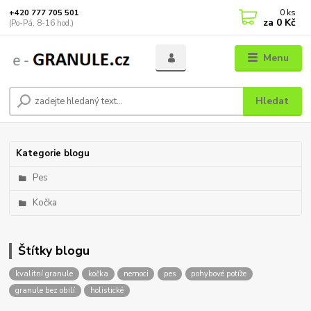
0
ks
+420 777 705 501
za
0 Kč
(Po-Pá, 8-16 hod.)
Menu
Hledat
Kategorie blogu
Pes
Kočka
Štítky blogu
kvalitní granule
kočka
nemoci
pes
pohybové potíže
granule bez obilí
holistické