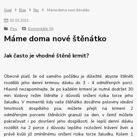
Úvod
Blog
Pes
Máme doma nové štěnátko
02
.
02
.
2021
Pes
Komentáře (0)
Máme doma nové štěnátko
Jak často je vhodné štěně krmit?
Obecně platí, že od samého počátku je důležité, abyste štěněti
rozdělili jeho denní krmnou dávku do 3 - 4 odměřených porcí.
Hlavně nezapomínejte, že po každém krmení je nutné dodržet 30
min. klidový režim štěněte z důvodů snížení rizika torze jeho
žaludku. V momentě, kdy vaše štěňátko dosáhne poloviny ideální
hmotnosti dospělého psa, můžete přejít na krmení 2
odměřenými porcemi štěněcích granulí za den, v čemž můžete
pokračovat i po dovršení jeho dospělosti. Je lepší denní dávku
rozdělit na 2 porce z důvodu lepšího rozložení trávení živin a
právě kvůli již zmíněnému snížení rizika torze žaludku. Kolem 1