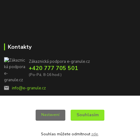
Kontakty
Zákaznická podpora e-granule.cz
+420 777 705 501
(Po-Pá, 8-16 hod.)
info@e-granule.cz
Souhlasím
Nastavení
© 2022 e-granule.cz *** Všechna práva vyhrazena
Souhlas můžete odmítnout
zde
.
Vytvořeno na
Eshop-rychle.cz