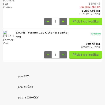
1 549 Kč
Ušetříte 260 Kč
1 289 Kč
/
12kg
1 151 Kč
bez DPH
Přidat do košíku
LYOPET Farmer Cat Kitten & Starter
Skladem
4kg
969 Kč
/
4kg
865 Kč
bez DPH
Přidat do košíku
pro PSY
pro KOČKY
podle ZNAČKY