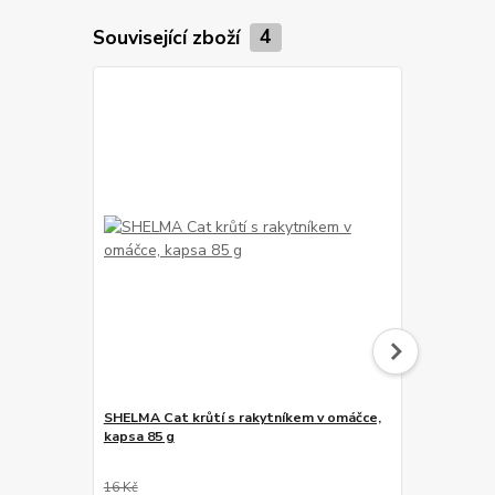
Související zboží
4
SHELMA Cat krůtí s rakytníkem v omáčce,
Fitmin For L
kapsa 85 g
pro kočky 10
16 Kč
179 Kč