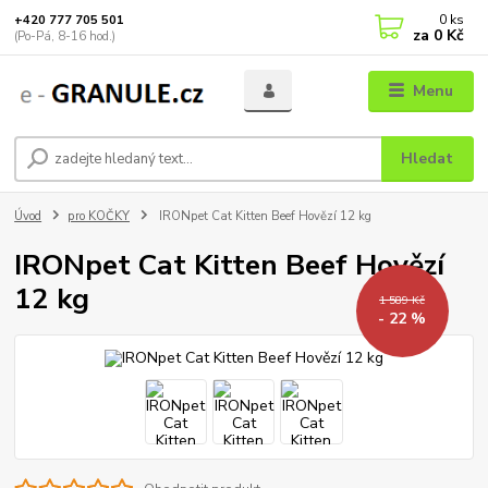
0
ks
+420 777 705 501
za
0 Kč
(Po-Pá, 8-16 hod.)
Menu
Hledat
Úvod
pro KOČKY
IRONpet Cat Kitten Beef Hovězí 12 kg
IRONpet Cat Kitten Beef Hovězí
12 kg
1 589 Kč
- 22 %