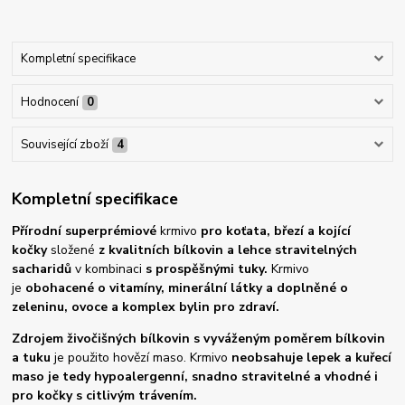
Kompletní specifikace
Hodnocení
0
Související zboží
4
Kompletní specifikace
Přírodní superprémiové
krmivo
pro koťata, březí a kojící
kočky
složené
z kvalitních bílkovin a lehce stravitelných
sacharidů
v kombinaci
s prospěšnými tuky.
Krmivo
je
obohacené o vitamíny, minerální látky a doplněné o
zeleninu, ovoce a komplex bylin pro zdraví.
Zdrojem živočišných bílkovin s vyváženým poměrem bílkovin
a tuku
je použito hovězí maso. Krmivo
neobsahuje lepek a kuřecí
maso je tedy hypoalergenní, snadno stravitelné a vhodné i
pro kočky s citlivým trávením.