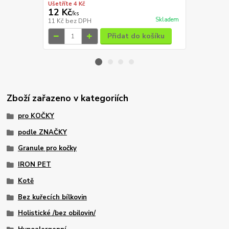
Ušetříte 4 Kč
Ušetříte 10 K
12 Kč
169 Kč
/
ks
/
ks
Skladem
11 Kč
bez DPH
151 Kč
bez 
Přidat do košíku
Zboží zařazeno v kategoriích
pro KOČKY
podle ZNAČKY
Granule pro kočky
IRON PET
Kotě
Bez kuřecích bílkovin
Holistické /bez obilovin/