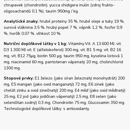
chrupavek (chondroitin), yucca shidigera inulin (zdroj frukto-
oligosacharidů 0,1 %), taurin 950mg / kg.
Analytické znaky:
hrubé proteiny 35 %, hrubé oleje a tuky 19 %,
surová vláknina 3,5 %, hrubý popel 7 %, vápník 1,2 %, fosfor 0,9
%, horčík 0,07 %, vlhkost 10 %.
Nutriční doplňkové látky v 1 kg:
Vitamíny:Vit. A 13.600 MJ, vit.
D3 1.300 MJ vit. E (alfatokoferol) 300 mg, vit. B1 5 mg, vit. B2 16
mg, vit. B12 75μg, biotin 500 μg, taurin 950 mg, kyselina listová 1
mg, niacinamid 60 mg, pantotenan vápenatý 20 mg, cholinchlorid
1300 mg.
Stopové prvky:
E1 železo (jako síran železnatý monohydrát) 200
mg, E5 mangan (jako oxid manganatý) 72 mg, E6 zinek (jako
chelát zinku a oxid zinečnatý) 200 mg, E4 měď (jako oxid měďnatý)
25 mg, E2 jod (jako jodičnan vápena­tý) 2,5 mg, E8 selen (jako
seleničitan sodný) 0,3 mg, Chondroitin 75 mg, Glucosamin 350 mg.
Technologické doplňkové látky: s antioxidanty.