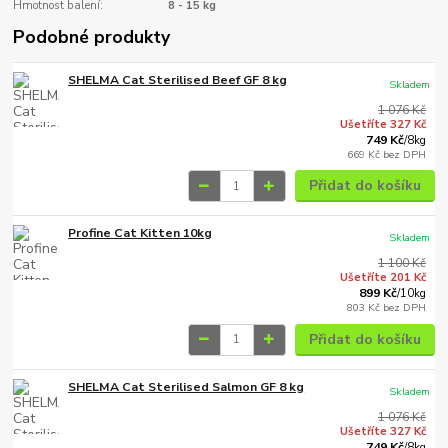
Hmotnost balení:
8 - 15 kg
Podobné produkty
SHELMA Cat Sterilised Beef GF 8 kg
Skladem
1 076 Kč
Ušetříte 327 Kč
749 Kč
/
8kg
669 Kč
bez DPH
Přidat do košíku
Profine Cat Kitten 10kg
Skladem
1 100 Kč
Ušetříte 201 Kč
899 Kč
/
10kg
803 Kč
bez DPH
Přidat do košíku
SHELMA Cat Sterilised Salmon GF 8 kg
Skladem
1 076 Kč
Ušetříte 327 Kč
749 Kč
/
8kg