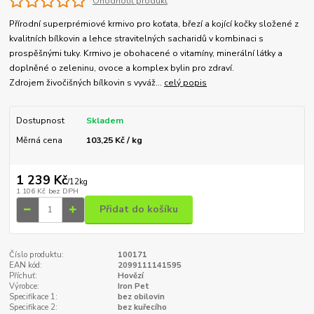
Ohodnotit produkt
Přírodní superprémiové krmivo pro koťata, březí a kojící kočky složené z
kvalitních bílkovin a lehce stravitelných sacharidů v kombinaci s
prospěšnými tuky. Krmivo je obohacené o vitamíny, minerální látky a
doplněné o zeleninu, ovoce a komplex bylin pro zdraví.
Zdrojem živočišných bílkovin s vyváž...
celý popis
Dostupnost
Skladem
Měrná cena
103,25 Kč / kg
1 239 Kč
/
12kg
1 106 Kč
bez DPH
Přidat do košíku
Číslo produktu:
100171
EAN kód:
2099111141595
Příchuť:
Hovězí
Výrobce:
Iron Pet
Specifikace 1:
bez obilovin
Specifikace 2:
bez kuřecího