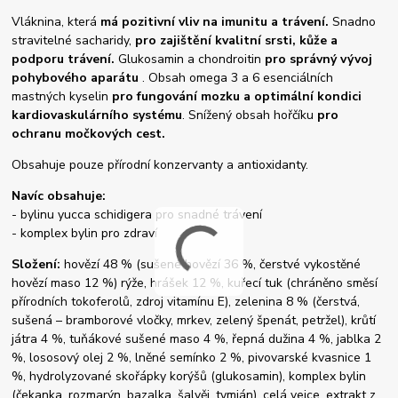
Vláknina, která
má pozitivní vliv na imunitu a trávení.
Snadno
stravitelné sacharidy,
pro zajištění kvalitní srsti, kůže a
podporu trávení.
Glukosamin a chondroitin
pro správný vývoj
pohybového aparátu
. Obsah omega 3 a 6 esenciálních
mastných kyselin
pro fungování mozku a optimální kondici
kardiovaskulárního systému
. Snížený obsah hořčíku
pro
ochranu močkových cest.
Obsahuje pouze přírodní konzervanty a antioxidanty.
Navíc obsahuje:
- bylinu yucca schidigera pro snadné trávení
- komplex bylin pro zdraví
Složení:
hovězí 48 % (sušené hovězí 36 %, čerstvé vykostěné
hovězí maso 12 %) rýže, hrášek 12 %, kuřecí tuk (chráněno směsí
přírodních tokoferolů, zdroj vitamínu E), zelenina 8 % (čerstvá,
sušená – bramborové vločky, mrkev, zelený špenát, petržel), krůtí
játra 4 %, tuňákové sušené maso 4 %, řepná dužina 4 %, jablka 2
%, lososový olej 2 %, lněné semínko 2 %, pivovarské kvasnice 1
%, hydrolyzované skořápky korýšů (glukosamin), komplex bylin
(čekanka, rozmarýn, bazalka, šalvěj, tymián), celá vejce, extrakt z