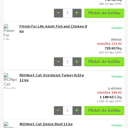
669 Kč
bez DPH
Přidat do košíku
Fitmin For Life Adult Fish and Chicken 8
Skladem
kg
999 Kč
Ušetříte 274 Kč
725 Kč
/
8kg
647 Kč
bez DPH
Přidat do košíku
IRONpet Cat Sterilized Turkey Krůta
Skladem
12 kg
1 479 Kč
Ušetříte 290 Kč
1 189 Kč
/
12kg
1 062 Kč
bez DPH
Přidat do košíku
IRONpet Cat Delice Beef 12 kg
Skladem