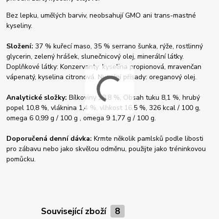
Bez lepku, umělých barviv, neobsahují GMO ani trans-mastné
kyseliny.
Složení:
37 % kuřecí maso, 35 % serrano šunka, rýže, rostlinný
glycerin, zelený hrášek, slunečnicový olej, minerální látky.
Doplňkové látky: Konzervanty: kyselina propionová, mravenčan
vápenatý, kyselina citronová. Nutriční přísady: oreganový olej.
Analytické složky:
Bílkoviny 28,8 %, Obsah tuku 8,1 %, hrubý
popel 10,8 %, vláknina 1,4 %, vlhkost 16,5 %, 326 kcal / 100 g,
omega 6 0,99 g / 100 g , omega 9 1,77 g / 100 g.
Doporučená denní dávka:
Krmte několik pamlsků podle libosti
pro zábavu nebo jako skvělou odměnu, použijte jako tréninkovou
pomůcku.
Související zboží
8