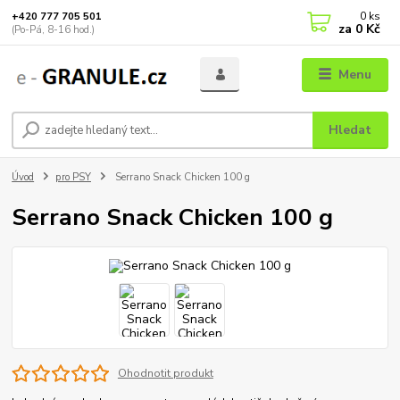
0
ks
+420 777 705 501
za
0 Kč
(Po-Pá, 8-16 hod.)
Menu
Hledat
Úvod
pro PSY
Serrano Snack Chicken 100 g
Serrano Snack Chicken 100 g
Ohodnotit produkt