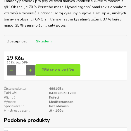
Lahodný pamlsek pro psy ve tvaru malých kostiček s kuřecím masem a
rýží. Obsahuje 70 % čerstého masa. Hypoalergenní pamlsek s obsahem
vitamínů a minerálů a přírodní zdroj kyseliny olejové. Bez lepku, umělých
barviv, neobsahují GMO ani trans-mastné kyseliny.Složení: 37 % kuřecí
maso, 35 % serrano šun...
celý popis
Dostupnost
Skladem
29 Kč
/
ks
26 Kč
bez DPH
Přidat do košíku
Číslo produktu:
499105a
EAN kód:
8430235681200
Příchuť:
Kuřecí
Výrobce:
Mediterranean
Specifikace 1:
bez obilovin
Hmotnost balení:
.0 - 100g
Podobné produkty