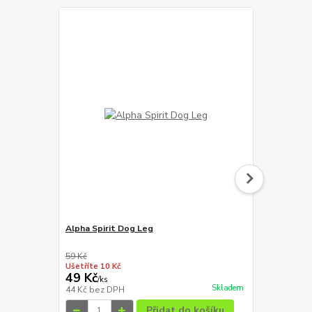
Alpha Spirit Dog Leg
Magnum Duc
59 Kč
129 Kč
Ušetříte 10 Kč
Ušetříte 20 K
49 Kč
109 Kč
/
ks
/
ks
Skladem
44 Kč
bez DPH
97 Kč
bez D
Přidat do košíku